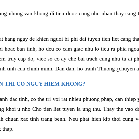
ng nhung van khong di tieu duoc cung nhu nhan thay cang t
t hang ngay de khien nguoi bi phi dai tuyen tien liet cang th
i hoac ban tinh, ho deu co cam giac nhu lo tieu ra phia ngoa
 truy cap do, viec so co ay che bai trach cung nhu tu ai p
nh tinh cua chinh minh. Dan dan, ho tranh Thuong ¿chuyen a
EN THI CO NGUY HIEM KHONG?
 lanh dac tinh, co the tri voi rat nhieu phuong phap, can thie
 khoi u nho Cho tien liet tuyen la ung thu. Thay the vao do
h chuan xac tinh trang benh. Neu phat hien kip thoi cung v
t thap.