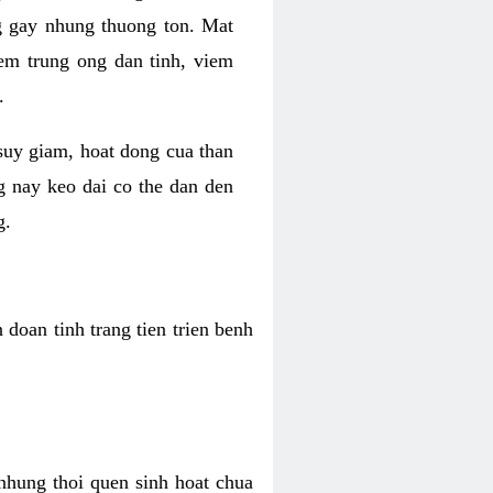
g gay nhung thuong ton. Mat
iem trung ong dan tinh, viem
.
 suy giam, hoat dong cua than
g nay keo dai co the dan den
g.
doan tinh trang tien trien benh
 nhung thoi quen sinh hoat chua