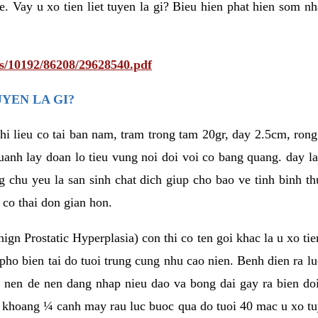
e. Vay u xo tien liet tuyen la gi? Bieu hien phat hien som n
ts/10192/86208/29628540.pdf
UYEN LA GI?
 chi lieu co tai ban nam, tram trong tam 20gr, day 2.5cm, ro
uanh lay doan lo tieu vung noi doi voi co bang quang. day l
g chu yeu la san sinh chat dich giup cho bao ve tinh binh 
 co thai don gian hon.
ign Prostatic Hyperplasia) con thi co ten goi khac la u xo tie
o bien tai do tuoi trung cung nhu cao nien. Benh dien ra luc
 nen de nen dang nhap nieu dao va bong dai gay ra bien doi
m khoang ¼ canh may rau luc buoc qua do tuoi 40 mac u xo tuye