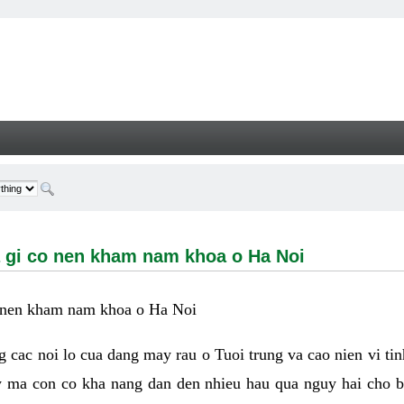
i co nen kham nam khoa o Ha Noi - Welcome
 la gi co nen kham nam khoa o Ha Noi
 co nen kham nam khoa o Ha Noi
ong cac noi lo cua dang may rau o Tuoi trung va cao nien vi ti
y ma con co kha nang dan den nhieu hau qua nguy hai cho 