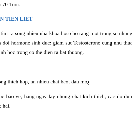
 70 Tuoi.
N TIEN LIET
 tim ra song nhieu nha khoa hoc cho rang mot trong so nhun
ien doi hormone sinh duc: giam sut Testosterone cung nhu thu
inh hoc trong co the dien ra bat thuong.
ng thich hop, an nhieu chat beo, dau mo¿
c bao ve, hang ngay lay nhung chat kich thich, cac do dun
 hai.