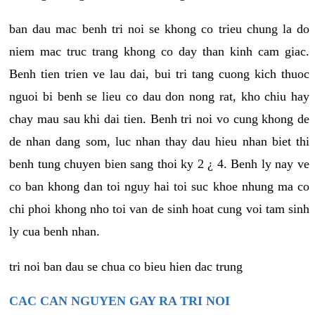
ban dau mac benh tri noi se khong co trieu chung la do
niem mac truc trang khong co day than kinh cam giac.
Benh tien trien ve lau dai, bui tri tang cuong kich thuoc
nguoi bi benh se lieu co dau don nong rat, kho chiu hay
chay mau sau khi dai tien. Benh tri noi vo cung khong de
de nhan dang som, luc nhan thay dau hieu nhan biet thi
benh tung chuyen bien sang thoi ky 2 ¿ 4. Benh ly nay ve
co ban khong dan toi nguy hai toi suc khoe nhung ma co
chi phoi khong nho toi van de sinh hoat cung voi tam sinh
ly cua benh nhan.
tri noi ban dau se chua co bieu hien dac trung
CAC CAN NGUYEN GAY RA TRI NOI