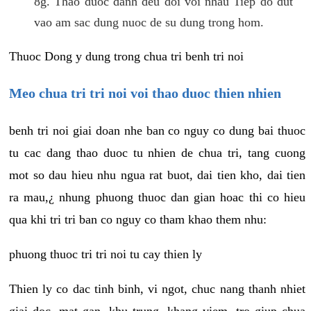
8g. Thao duoc danh deu doi voi nhau Tiep do dut
vao am sac dung nuoc de su dung trong hom.
Thuoc Dong y dung trong chua tri benh tri noi
Meo chua tri tri noi voi thao duoc thien nhien
benh tri noi giai doan nhe ban co nguy co dung bai thuoc
tu cac dang thao duoc tu nhien de chua tri, tang cuong
mot so dau hieu nhu ngua rat buot, dai tien kho, dai tien
ra mau,¿ nhung phuong thuoc dan gian hoac thi co hieu
qua khi tri tri ban co nguy co tham khao them nhu:
phuong thuoc tri tri noi tu cay thien ly
Thien ly co dac tinh binh, vi ngot, chuc nang thanh nhiet
giai doc, mat gan, khu trung, khang viem, tro giup chua