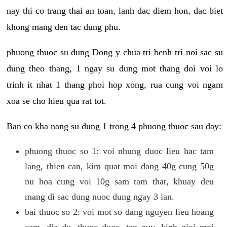
nay thi co trang thai an toan, lanh dac diem hon, dac biet
khong mang den tac dung phu.
phuong thuoc su dung Dong y chua tri benh tri noi sac su
dung theo thang, 1 ngay su dung mot thang doi voi lo
trinh it nhat 1 thang phoi hop xong, rua cung voi ngam
xoa se cho hieu qua rat tot.
Ban co kha nang su dung 1 trong 4 phuong thuoc sau day:
phuong thuoc so 1: voi nhung duoc lieu hac tam
lang, thien can, kim quat moi dang 40g cung 50g
nu hoa cung voi 10g sam tam that, khuay deu
mang di sac dung nuoc dung ngay 3 lan.
bai thuoc so 2: voi mot so dang nguyen lieu hoang
cam, dia du, thuoc duoc, tan quy, kinh gioi moi