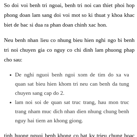
So doi voi benh tri ngoai, benh tri noi can thiet phoi hop
phong doan lam sang doi voi mot so ki thuat y khoa khac
biet de bac si dua ra phan doan chinh xac hon.
Neu benh nhan lieu co nhung bieu hien nghi ngo bi benh
tri noi chuyen gia co nguy co chi dinh lam phuong phap
cho sau:
De nghi nguoi benh ngoi xom de tim do xa va
quan sat bieu hien khom tri neu can benh da tung
chuyen sang cap do 2.
lam noi soi de quan sat truc trang, hau mon truc
trang nham muc dich nhan dien nhung chung benh
nguy hai tiem an khong giong.
tinh huong nguoi benh khong co bat ky trieu chung hoac