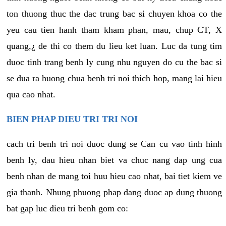
ton thuong thuc the dac trung bac si chuyen khoa co the
yeu cau tien hanh tham kham phan, mau, chup CT, X
quang,¿ de thi co them du lieu ket luan. Luc da tung tim
duoc tinh trang benh ly cung nhu nguyen do cu the bac si
se dua ra huong chua benh tri noi thich hop, mang lai hieu
qua cao nhat.
BIEN PHAP DIEU TRI TRI NOI
cach tri benh tri noi duoc dung se Can cu vao tinh hinh
benh ly, dau hieu nhan biet va chuc nang dap ung cua
benh nhan de mang toi huu hieu cao nhat, bai tiet kiem ve
gia thanh. Nhung phuong phap dang duoc ap dung thuong
bat gap luc dieu tri benh gom co: