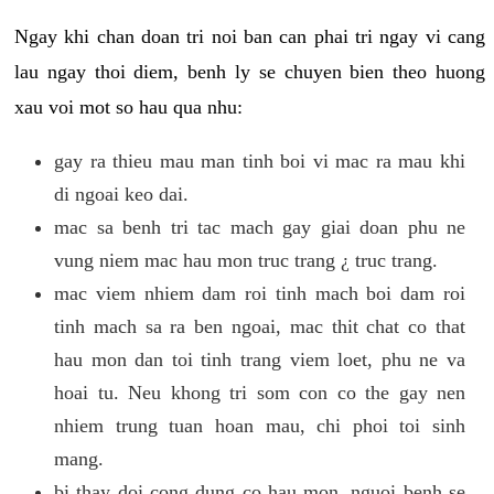
Ngay khi chan doan tri noi ban can phai tri ngay vi cang
lau ngay thoi diem, benh ly se chuyen bien theo huong
xau voi mot so hau qua nhu:
gay ra thieu mau man tinh boi vi mac ra mau khi
di ngoai keo dai.
mac sa benh tri tac mach gay giai doan phu ne
vung niem mac hau mon truc trang ¿ truc trang.
mac viem nhiem dam roi tinh mach boi dam roi
tinh mach sa ra ben ngoai, mac thit chat co that
hau mon dan toi tinh trang viem loet, phu ne va
hoai tu. Neu khong tri som con co the gay nen
nhiem trung tuan hoan mau, chi phoi toi sinh
mang.
bi thay doi cong dung co hau mon, nguoi benh se