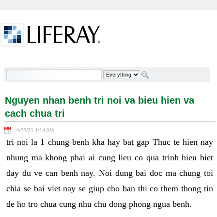
Skip to Content
Nguyen nhan benh tri noi va bieu hien va cach chua
tri - Welcome
Nguyen nhan benh tri noi va bieu hien va
cach chua tri
4/22/21 1:14 AM
tri noi la 1 chung benh kha hay bat gap Thuc te hien nay
nhung ma khong phai ai cung lieu co qua trinh hieu biet
day du ve can benh nay. Noi dung bai doc ma chung toi
chia se bai viet nay se giup cho ban thi co them thong tin
de ho tro chua cung nhu chu dong phong ngua benh.