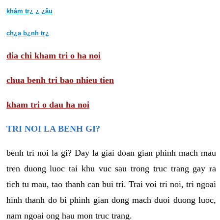
khám tr¿ ¿ ¿âu
ch¿a b¿nh tr¿
dia chi kham tri o ha noi
chua benh tri bao nhieu tien
kham tri o dau ha noi
TRI NOI LA BENH GI?
benh tri noi la gi? Day la giai doan gian phinh mach mau
tren duong luoc tai khu vuc sau trong truc trang gay ra
tich tu mau, tao thanh can bui tri. Trai voi tri noi, tri ngoai
hinh thanh do bi phinh gian dong mach duoi duong luoc,
nam ngoai ong hau mon truc trang.