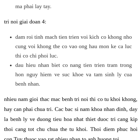
ma phai lay tay.
tri noi giai doan 4:
dam roi tinh mach tien trien voi kich co khong nho
cung voi khong the co vao ong hau mon ke ca luc
thi co chi phoi luc.
dau hieu nhan biet co nang tien trien tram trong
hon nguy hiem ve suc khoe va tam sinh ly cua
benh nhan.
nhieu nam gioi thac mac benh tri noi thi co tu khoi khong,
hay can phai chua tri. Cac bac si nam khoa nhan dinh, day
la benh ly ve duong tieu hoa nhat thiet duoc tri cang kip
thoi cang tot chu chua the tu khoi. Thoi diem phuc hoi
con Tuy thuoc vao rat nhieu nhan to anh huong toi.