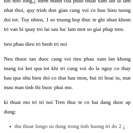
khi nito long,¿ diem manh cua phau thuat xam lan la lam
nhat thoi, quy trinh don gian cung voi co huu hieu tuong
doi tot. Tuy nhien, 1 so truong hop thuc te ghi nhan khom
tri van bi quay tro lai sau luc lam mot so giai phap tren.
tieu phau dieu tri benh tri noi
Neu thuoc tan duoc cung voi tieu phau xam lan khong
mang toi ket qua tot khi tri cung voi do la nguy co thay
hau qua nhu bien doi co that hau mon, bui tri hoai tu, mat
mau man tinh thi buoc phai mo.
ki thuat mo tri tri noi Tren thuc te co hai dang duoc ap
dung:
thu thuat longo su dung trong tinh huong tri do 2 ¿