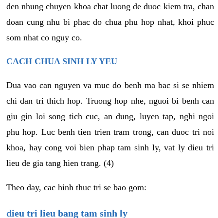
den nhung chuyen khoa chat luong de duoc kiem tra, chan
doan cung nhu bi phac do chua phu hop nhat, khoi phuc
som nhat co nguy co.
CACH CHUA SINH LY YEU
Dua vao can nguyen va muc do benh ma bac si se nhiem
chi dan tri thich hop. Truong hop nhe, nguoi bi benh can
giu gin loi song tich cuc, an dung, luyen tap, nghi ngoi
phu hop. Luc benh tien trien tram trong, can duoc tri noi
khoa, hay cong voi bien phap tam sinh ly, vat ly dieu tri
lieu de gia tang hien trang. (4)
Theo day, cac hinh thuc tri se bao gom:
dieu tri lieu bang tam sinh ly