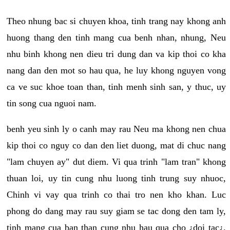
Theo nhung bac si chuyen khoa, tinh trang nay khong anh
huong thang den tinh mang cua benh nhan, nhung, Neu
nhu binh khong nen dieu tri dung dan va kip thoi co kha
nang dan den mot so hau qua, he luy khong nguyen vong
ca ve suc khoe toan than, tinh menh sinh san, y thuc, uy
tin song cua nguoi nam.
benh yeu sinh ly o canh may rau Neu ma khong nen chua
kip thoi co nguy co dan den liet duong, mat di chuc nang
"lam chuyen ay" dut diem. Vi qua trinh "lam tran" khong
thuan loi, uy tin cung nhu luong tinh trung suy nhuoc,
Chinh vi vay qua trinh co thai tro nen kho khan. Luc
phong do dang may rau suy giam se tac dong den tam ly,
tinh mang cua ban than cung nhu hau qua cho ¿doi tac¿.