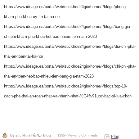
https://www.ideage.es/portal/web/suckhoe24gio/home/-/blogs/phong-
kham-phu-khoa-uy-tin-tai-ha-noi
https://www.ideage.es/portal/web/suckhoe24gio/home/-/blogs/bang-gia-
chi-phi-kham-phu-khoa-het-bao-nhieu-tien-nam-2023
https://www.ideage.es/portal/web/suckhoe24gio/home/-/blogs/dia-chi-pha-
thai-an-toan-tai-ha-noi
https://www.ideage.es/portal/web/suckhoe24gio/home/-/blogs/chi-phi-pha-
thai-an-toan-het-bao-nhieu-tien-bang-gia-nam-2023
https://www.ideage.es/portal/web/suckhoe24gio/home/-/blogs/top-10-
cach-pha-thai-an-toan-nhat-va-nhanh-nhat-%C4%91uoc-bac-si-lua-chon
By s¿c kh¿e Hà N¿i Blog
13554 Views,
0 Comments
Flag