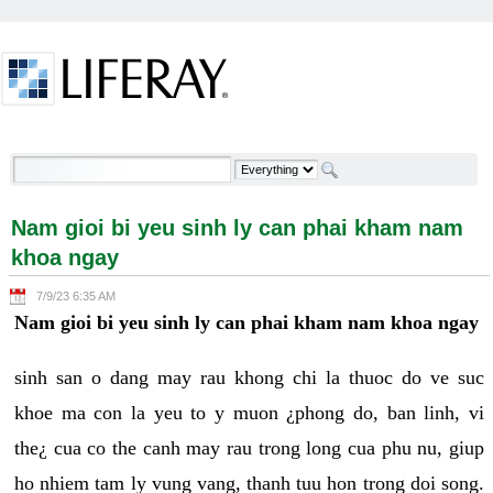
Skip to Content
Nam gioi bi yeu sinh ly can phai kham nam khoa
ngay - Welcome
Nam gioi bi yeu sinh ly can phai kham nam
khoa ngay
7/9/23 6:35 AM
Nam gioi bi yeu sinh ly can phai kham nam khoa ngay
sinh san o dang may rau khong chi la thuoc do ve suc
khoe ma con la yeu to y muon ¿phong do, ban linh, vi
the¿ cua co the canh may rau trong long cua phu nu, giup
ho nhiem tam ly vung vang, thanh tuu hon trong doi song.