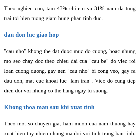
Theo nghien cuu, tam 43% chi em va 31% nam da tung
trai toi hien tuong giam hung phan tinh duc.
dau don luc giao hop
"cau nho" khong the dat duoc muc do cuong, hoac nhung
mo seo chay doc theo chieu dai cua "cau be" do viec roi
loan cuong duong, gay nen "cau nho" bi cong veo, gay ra
dau don, mat cuc khoai luc "lam tran". Viec do cung tiep
dien doi voi nhung co the hang ngay tu suong.
Khong thoa man sau khi xuat tinh
Theo mot so chuyen gia, ham muon cua nam thuong hay
xuat hien tuy nhien nhung ma doi voi tinh trang ban tinh.