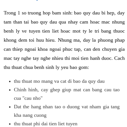
Trong 1 so truong hop bam sinh: bao quy dau bi hep, day
tam than tai bao quy dau qua nhay cam hoac mac nhung
benh ly ve tuyen tien liet hoac mot ty le tri bang thuoc
khong dem toi huu hieu. Nhung ma, day la phuong phap
can thiep ngoai khoa ngoai phuc tap, can den chuyen gia
mac tay nghe tay nghe nhieu thi moi tien hanh duoc. Cach
thu thuat chua benh sinh ly yeu bao gom:
thu thuat mo mang va cat di bao da quy dau
Chinh hinh, cay ghep giup mat can bang cau tao
cua "cau nho"
Dat the hang nhan tao o duong vat nham gia tang
kha nang cuong
thu thuat phi dai tien liet tuyen