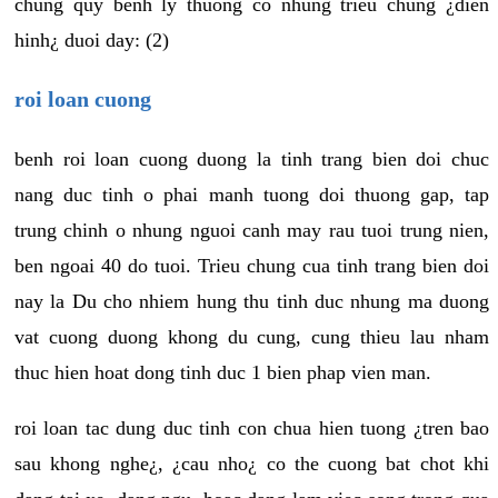
chung quy benh ly thuong co nhung trieu chung ¿dien
hinh¿ duoi day: (2)
roi loan cuong
benh roi loan cuong duong la tinh trang bien doi chuc
nang duc tinh o phai manh tuong doi thuong gap, tap
trung chinh o nhung nguoi canh may rau tuoi trung nien,
ben ngoai 40 do tuoi. Trieu chung cua tinh trang bien doi
nay la Du cho nhiem hung thu tinh duc nhung ma duong
vat cuong duong khong du cung, cung thieu lau nham
thuc hien hoat dong tinh duc 1 bien phap vien man.
roi loan tac dung duc tinh con chua hien tuong ¿tren bao
sau khong nghe¿, ¿cau nho¿ co the cuong bat chot khi