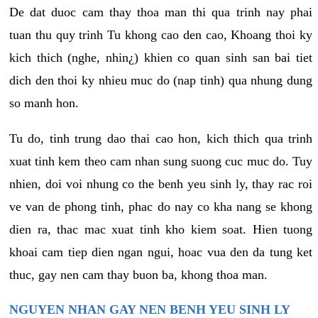
De dat duoc cam thay thoa man thi qua trinh nay phai
tuan thu quy trinh Tu khong cao den cao, Khoang thoi ky
kich thich (nghe, nhin¿) khien co quan sinh san bai tiet
dich den thoi ky nhieu muc do (nap tinh) qua nhung dung
so manh hon.
Tu do, tinh trung dao thai cao hon, kich thich qua trinh
xuat tinh kem theo cam nhan sung suong cuc muc do. Tuy
nhien, doi voi nhung co the benh yeu sinh ly, thay rac roi
ve van de phong tinh, phac do nay co kha nang se khong
dien ra, thac mac xuat tinh kho kiem soat. Hien tuong
khoai cam tiep dien ngan ngui, hoac vua den da tung ket
thuc, gay nen cam thay buon ba, khong thoa man.
NGUYEN NHAN GAY NEN BENH YEU SINH LY