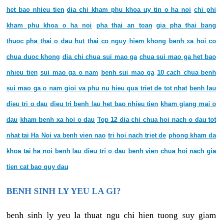
het bao nhieu tien
dia chi kham phu khoa uy tin o ha noi
chi phi
kham phu khoa o ha noi
pha thai an toan
gia pha thai bang
thuoc
pha thai o dau
hut thai co nguy hiem khong
benh xa hoi co
chua duoc khong
dia chi chua sui mao ga
chua sui mao ga het bao
nhieu tien
sui mao ga o nam
benh sui mao ga
10 cach chua benh
sui mao ga o nam gioi va phu nu hieu qua triet de tot nhat
benh lau
dieu tri o dau
dieu tri benh lau het bao nhieu tien
kham giang mai o
dau
kham benh xa hoi o dau
Top 12 dia chi chua hoi nach o dau tot
nhat tai Ha Noi va benh vien nao
tri hoi nach triet de
phong kham da
khoa tai ha noi
benh lau dieu tri o dau
benh vien chua hoi nach
gia
tien cat bao quy dau
BENH SINH LY YEU LA GI?
benh sinh ly yeu la thuat ngu chi hien tuong suy giam