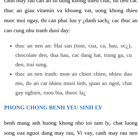
canh may rau can an su dung khong thieu chat, uu tien cac
thuc an giau vitamin va khoang vat, uong khong thieu
nuoc moi ngay, thi can phai luu y ¿danh sach¿ cac thuc an
can cung nhu tranh duoi day:
thuc an nen an: Hai san (tom, cua, ca, hau, oc¿),
chocolate den, dua hau, cac dang hat, trung ga, cu
den, trai sung.
thuc an nen tranh: mon an chien chien, nhieu dau
mo, do an cat nhieu muoi tinh, quan ao ngot, chat
gay nghien, ruou bia, thuoc la¿
PHONG CHONG BENH YEU SINH LY
benh mang anh huong khong nho toi tam ly, chat luong
song cua nguoi dang may rau, Vi vay, canh may rau nen