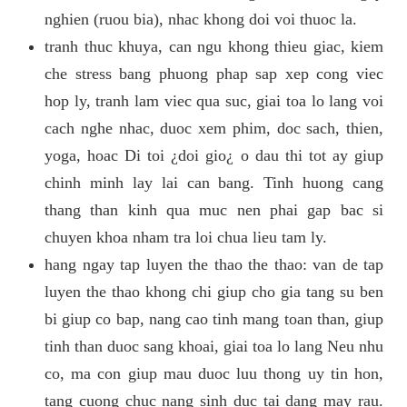
nghien (ruou bia), nhac khong doi voi thuoc la.
tranh thuc khuya, can ngu khong thieu giac, kiem
che stress bang phuong phap sap xep cong viec
hop ly, tranh lam viec qua suc, giai toa lo lang voi
cach nghe nhac, duoc xem phim, doc sach, thien,
yoga, hoac Di toi ¿doi gio¿ o dau thi tot ay giup
chinh minh lay lai can bang. Tinh huong cang
thang than kinh qua muc nen phai gap bac si
chuyen khoa nham tra loi chua lieu tam ly.
hang ngay tap luyen the thao the thao: van de tap
luyen the thao khong chi giup cho gia tang su ben
bi giup co bap, nang cao tinh mang toan than, giup
tinh than duoc sang khoai, giai toa lo lang Neu nhu
co, ma con giup mau duoc luu thong uy tin hon,
tang cuong chuc nang sinh duc tai dang may rau.