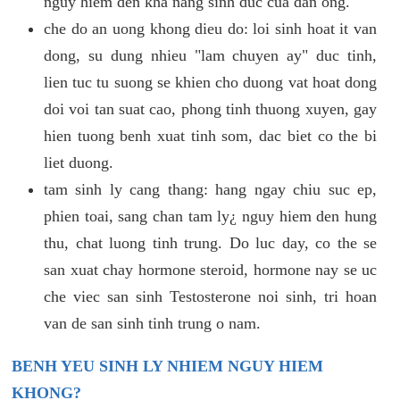
nguy hiem den kha nang sinh duc cua dan ong.
che do an uong khong dieu do: loi sinh hoat it van
dong, su dung nhieu "lam chuyen ay" duc tinh,
lien tuc tu suong se khien cho duong vat hoat dong
doi voi tan suat cao, phong tinh thuong xuyen, gay
hien tuong benh xuat tinh som, dac biet co the bi
liet duong.
tam sinh ly cang thang: hang ngay chiu suc ep,
phien toai, sang chan tam ly¿ nguy hiem den hung
thu, chat luong tinh trung. Do luc day, co the se
san xuat chay hormone steroid, hormone nay se uc
che viec san sinh Testosterone noi sinh, tri hoan
van de san sinh tinh trung o nam.
BENH YEU SINH LY NHIEM NGUY HIEM
KHONG?