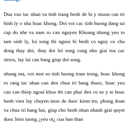
Dua vao tac nhan va tinh trang benh de bi y muon can tri
binh ly o nha hoac khong. Doi voi cac tinh huong dang tai
cap do nhe va nam ro can nguyen Khoang nhung yeu to
tam sinh ly, loi song thi nguoi bi benh co nguy co chu
dong thay doi, thay doi loi song cung nhu giai toa cac
stress, lay lai can bang giup doi song.
nhung ma, voi mot so tinh huong tram trong, hoac khong
ro rang tac nhan can den chua tri bang thuoc, hoac yeu
cau can thiep ngoai khoa thi can phai den co so y te hoac
benh vien lay chuyen mon de duoc kiem tra, phong doan
va chua tri hang hai, giup cho benh nhan nhanh giai quyet
duoc hien tuong ¿yeu ot¿ cua ban than