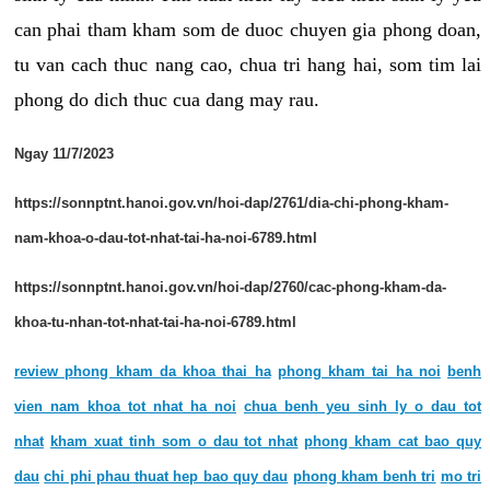
can phai tham kham som de duoc chuyen gia phong doan,
tu van cach thuc nang cao, chua tri hang hai, som tim lai
phong do dich thuc cua dang may rau.
Ngay 11/7/2023
https://sonnptnt.hanoi.gov.vn/hoi-dap/2761/dia-chi-phong-kham-
nam-khoa-o-dau-tot-nhat-tai-ha-noi-6789.html
https://sonnptnt.hanoi.gov.vn/hoi-dap/2760/cac-phong-kham-da-
khoa-tu-nhan-tot-nhat-tai-ha-noi-6789.html
review phong kham da khoa thai ha
phong kham tai ha noi
benh
vien nam khoa tot nhat ha noi
chua benh yeu sinh ly o dau tot
nhat
kham xuat tinh som o dau tot nhat
phong kham cat bao quy
dau
chi phi phau thuat hep bao quy dau
phong kham benh tri
mo tri