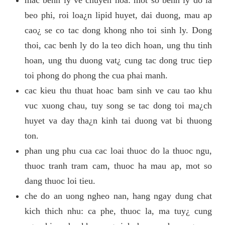
beo phi, roi loa¿n lipid huyet, dai duong, mau ap
cao¿ se co tac dong khong nho toi sinh ly. Dong
thoi, cac benh ly do la teo dich hoan, ung thu tinh
hoan, ung thu duong vat¿ cung tac dong truc tiep
toi phong do phong the cua phai manh.
cac kieu thu thuat hoac bam sinh ve cau tao khu
vuc xuong chau, tuy song se tac dong toi ma¿ch
huyet va day tha¿n kinh tai duong vat bi thuong
ton.
phan ung phu cua cac loai thuoc do la thuoc ngu,
thuoc tranh tram cam, thuoc ha mau ap, mot so
dang thuoc loi tieu.
che do an uong ngheo nan, hang ngay dung chat
kich thich nhu: ca phe, thuoc la, ma tuy¿ cung