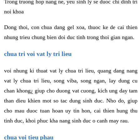
Trong truong hop nang ne, yeu sinh ly se duoc chi dinh tri
noi khoa
Dong thoi, con chua dang gel xoa, thuoc ke de cai thien
nhung trieu chung bien doi duc tinh trong thoi gian ngan.
chua tri voi vat ly tri lieu
voi nhung ki thuat vat ly chua tri lieu, quang dang nang
vat ly chua tri lieu, song viba, song ngan, lay dung cu
chan khong¿ giup cho duong vat cuong, kich ung day tam
than dieu khien mot so tac dung sinh duc. Nho do, giup
cho mau duoc tuan hoan uy tin hon, cai thien hung thu
tinh duc, khoi phuc kha nang sinh duc o canh may rau.
chua voi tieu phau