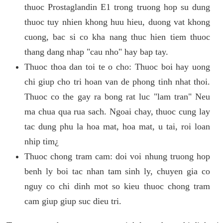
thuoc Prostaglandin E1 trong truong hop su dung
thuoc tuy nhien khong huu hieu, duong vat khong
cuong, bac si co kha nang thuc hien tiem thuoc
thang dang nhap "cau nho" hay bap tay.
Thuoc thoa dan toi te o cho: Thuoc boi hay uong
chi giup cho tri hoan van de phong tinh nhat thoi.
Thuoc co the gay ra bong rat luc "lam tran" Neu
ma chua qua rua sach. Ngoai chay, thuoc cung lay
tac dung phu la hoa mat, hoa mat, u tai, roi loan
nhip tim¿
Thuoc chong tram cam: doi voi nhung truong hop
benh ly boi tac nhan tam sinh ly, chuyen gia co
nguy co chi dinh mot so kieu thuoc chong tram
cam giup giup suc dieu tri.