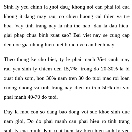
Sinh ly yeu chinh la ¿noi dau¿ khong noi can phai loi cua
khong it dang may rau, co chieu huong cai thien va tre
hoa. Vay tinh trang nay la nhu the nao, dau la dau hieu,
giai phap chua binh xuat sao? Bai viet nay se cung cap
den doc gia nhung hieu biet bo ich ve can benh nay.
Theo thong ke cho biet, ty le phai manh Viet canh may
rau yeu sinh ly chiem den 15,7%, trong do 20-30% la bi
xuat tinh som, hon 30% nam tren 30 do tuoi mac roi loan
cuong duong va tinh trang nay dien ra tren 50% doi voi
phai manh 40-70 do tuoi.
Day la mot con so dang bao dong voi suc khoe sinh duc
nam gioi, Do do phai manh can phai hieu ro tinh trang
sinh ly cua minh. Khi xuat hien lay bieu hien sinh ly yeu