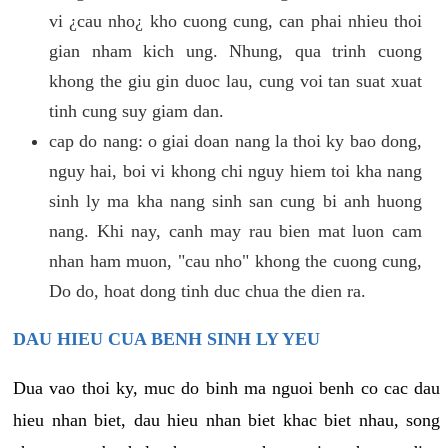
vi ¿cau nho¿ kho cuong cung, can phai nhieu thoi
gian nham kich ung. Nhung, qua trinh cuong
khong the giu gin duoc lau, cung voi tan suat xuat
tinh cung suy giam dan.
cap do nang: o giai doan nang la thoi ky bao dong,
nguy hai, boi vi khong chi nguy hiem toi kha nang
sinh ly ma kha nang sinh san cung bi anh huong
nang. Khi nay, canh may rau bien mat luon cam
nhan ham muon, "cau nho" khong the cuong cung,
Do do, hoat dong tinh duc chua the dien ra.
DAU HIEU CUA BENH SINH LY YEU
Dua vao thoi ky, muc do binh ma nguoi benh co cac dau
hieu nhan biet, dau hieu nhan biet khac biet nhau, song