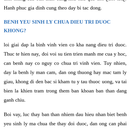
Hanh phuc gia dinh cung theo day bi tac dong.
BENH YEU SINH LY CHUA DIEU TRI DUOC
KHONG?
loi giai dap la binh vinh vien co kha nang dieu tri duoc.
Thuc te hien nay, doi voi su tien trien manh me cua y hoc,
can benh nay co nguy co chua tri vinh vien. Tuy nhien,
day la benh ly man cam, dan ong thuong hay mac tam ly
giau, khong di den bac si kham tu y tau thuoc uong, va tai
bien la khien tram trong them ban khoan ban than dang
ganh chiu.
Boi vay, luc thay ban than nhiem dau hieu nhan biet benh
yeu sinh ly ma chua the thay doi duoc, dan ong can phai