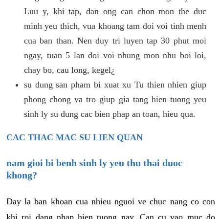
Luu y, khi tap, dan ong can chon mon the duc
minh yeu thich, vua khoang tam doi voi tinh menh
cua ban than. Nen duy tri luyen tap 30 phut moi
ngay, tuan 5 lan doi voi nhung mon nhu boi loi,
chay bo, cau long, kegel¿
su dung san pham bi xuat xu Tu thien nhien giup
phong chong va tro giup gia tang hien tuong yeu
sinh ly su dung cac bien phap an toan, hieu qua.
CAC THAC MAC SU LIEN QUAN
nam gioi bi benh sinh ly yeu thu thai duoc
khong?
Day la ban khoan cua nhieu nguoi ve chuc nang co con
khi roi dang nhap hien tuong nay. Can cu vao muc do