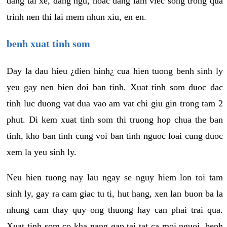
dang tai xe, dang ngu, hoac dang lam viec song trong qua
trinh nen thi lai mem nhun xiu, en en.
benh xuat tinh som
Day la dau hieu ¿dien hinh¿ cua hien tuong benh sinh ly
yeu gay nen bien doi ban tinh. Xuat tinh som duoc dac
tinh luc duong vat dua vao am vat chi giu gin trong tam 2
phut. Di kem xuat tinh som thi truong hop chua the ban
tinh, kho ban tinh cung voi ban tinh nguoc loai cung duoc
xem la yeu sinh ly.
Neu hien tuong nay lau ngay se nguy hiem lon toi tam
sinh ly, gay ra cam giac tu ti, hut hang, xen lan buon ba la
nhung cam thay quy ong thuong hay can phai trai qua.
Xuat tinh som co kha nang gap tai tat ca moi nguoi, benh