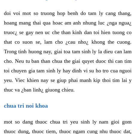
doi voi mot so truong hop benh do tam ly cang thang,
hoang mang thai qua hoac am anh nhung luc ¿nga ngua¿
truoc¿ se gay nen uc che than kinh dan toi hien tuong co
that co suon se, lam cho ¿cau nho¿ khong the cuong.
Trong tinh huong nay, giai toa tam sinh ly la dieu can lam
cho. Neu tu ban than chua the giai quyet duoc thi can tim
toi chuyen gia tam sinh ly hay dinh vi su ho tro cua nguoi
yeu. Viec khien nay se giup phai manh kip thoi tim lai y
thuc va ¿ban linh¿ giuong chieu.
chua tri noi khoa
mot so dang thuoc chua tri yeu sinh ly nam gioi gom
thuoc dung, thuoc tiem, thuoc ngam cung nhu thuoc dat,