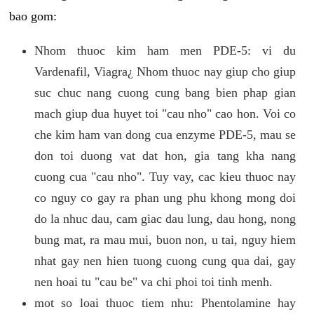
bao gom:
Nhom thuoc kim ham men PDE-5: vi du
Vardenafil, Viagra¿ Nhom thuoc nay giup cho giup
suc chuc nang cuong cung bang bien phap gian
mach giup dua huyet toi "cau nho" cao hon. Voi co
che kim ham van dong cua enzyme PDE-5, mau se
don toi duong vat dat hon, gia tang kha nang
cuong cua "cau nho". Tuy vay, cac kieu thuoc nay
co nguy co gay ra phan ung phu khong mong doi
do la nhuc dau, cam giac dau lung, dau hong, nong
bung mat, ra mau mui, buon non, u tai, nguy hiem
nhat gay nen hien tuong cuong cung qua dai, gay
nen hoai tu "cau be" va chi phoi toi tinh menh.
mot so loai thuoc tiem nhu: Phentolamine hay