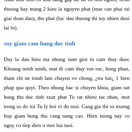
thuong hay mang 2 kieu la nguyen phat (mac can phai tai
giai doan dau), thu phat (luc dau thuong thi tuy nhien duoi
lai bi).
suy giam cam hung duc tinh
Day la dau hieu ma nhung nam gioi tu cam thay duoc
Khoang minh minh, mat di cam thay ron ruc, hung phan,
tham chi ne tranh lam chuyen vo chong, ¿tra bai¿ 1 bien
phap qua quyt. Theo nhung bac si chuyen khoa, giam sut
hung thu duc tinh xuat phat Tu rat nhieu tac nhan, mot
trong so do toi Tu ly boi vi do tuoi. Cang gia thi so truong
hop giam hung thu cang nang cao. Hien tuong nay co
nguy co tiep dien o moi lua tuoi.