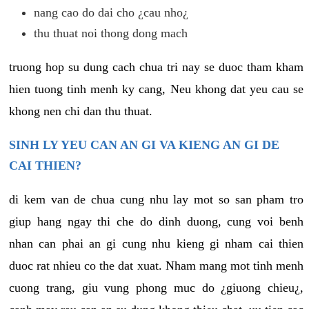
nang cao do dai cho ¿cau nho¿
thu thuat noi thong dong mach
truong hop su dung cach chua tri nay se duoc tham kham
hien tuong tinh menh ky cang, Neu khong dat yeu cau se
khong nen chi dan thu thuat.
SINH LY YEU CAN AN GI VA KIENG AN GI DE
CAI THIEN?
di kem van de chua cung nhu lay mot so san pham tro
giup hang ngay thi che do dinh duong, cung voi benh
nhan can phai an gi cung nhu kieng gi nham cai thien
duoc rat nhieu co the dat xuat. Nham mang mot tinh menh
cuong trang, giu vung phong muc do ¿giuong chieu¿,