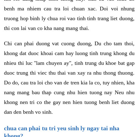
benh ma nhiem cau tra loi chuan xac. Doi voi nhung
truong hop binh ly chua roi vao tinh tinh trang liet duong,
thi con lai van co kha nang mang thai.
Chi can phai duong vat cuong duong, Du cho tam thoi,
khong dat duoc khoai cam hay luong tinh trung khong du
nhieu thi luc "lam chuyen ay", tinh trung du khoe bat gap
duoc trung thi viec thu thai van xay ra nhu thong thuong.
Do do, cau tra loi cho van de tren kia la co, tuy nhien, kha
nang mang bau thap cung nhu hien tuong nay Neu nhu
khong nen tri co the gay nen hien tuong benh liet duong
dan den benh vo sinh.
chua can phai tu tri yeu sinh ly ngay tai nha
khong?