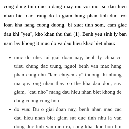
cong dung tinh duc o dang may rau voi mot so dau hieu
nhan biet dac trung do la giam hung phan tinh duc, roi
loan kha nang cuong duong, bi xuat tinh som, cam giac
dau khi "yeu", kho khan thu thai (1). Benh yeu sinh ly ban
nam lay khong it muc do va dau hieu khac biet nhau:
muc do nhe: tai giai doan nay, benh ly chua co
trieu chung dac trung, nguoi benh van mac hung
phan cung nhu "lam chuyen ay" thuong thi nhung
ma quy ong nhan thay co the kha dau don, suy
giam, "cau nho" mang dau hieu nhan biet khong de
dang cuong cung hon.
do vua: Du o giai doan nay, benh nhan mac cac
dau hieu nhan biet giam sut duc tinh nhu la van
dong duc tinh van dien ra, song khat khe hon boi