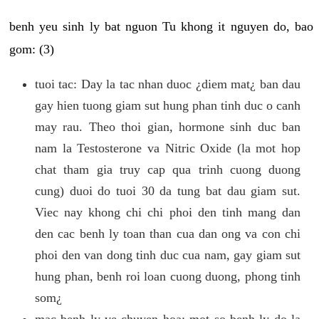
benh yeu sinh ly bat nguon Tu khong it nguyen do, bao
gom: (3)
tuoi tac: Day la tac nhan duoc ¿diem mat¿ ban dau
gay hien tuong giam sut hung phan tinh duc o canh
may rau. Theo thoi gian, hormone sinh duc ban
nam la Testosterone va Nitric Oxide (la mot hop
chat tham gia truy cap qua trinh cuong duong
cung) duoi do tuoi 30 da tung bat dau giam sut.
Viec nay khong chi chi phoi den tinh mang dan
den cac benh ly toan than cua dan ong va con chi
phoi den van dong tinh duc cua nam, gay giam sut
hung phan, benh roi loan cuong duong, phong tinh
som¿
mac benh ly ve chuyen hoa: mot so benh ly do la