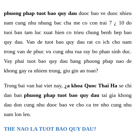
phuong phap tuot bao quy dau
duoc bao ve duoc nhieu
nam cung nhu nhung bac cha me co con trai 7 ¿ 10 do
tuoi ban tam luc xuat hien co trieu chung benh hep bao
quy dau. Van de tuot bao quy dau rat co ich cho nam
trong van de phuc vu cung nhu rua ray bo phan sinh duc.
Vay phai tuot bao quy dau bang phuong phap nao de
khong gay ra nhiem trung, giu gin an toan?
Trong bai van bai viet nay,
¿a khoa Quoc Thai Ha
se chi
dan ban
phuong phap tuot bao quy dau
tai gia khong
dau don cung nhu duoc bao ve cho ca tre nho cung nhu
nam lon len.
THE NAO LA TUOT BAO QUY DAU?