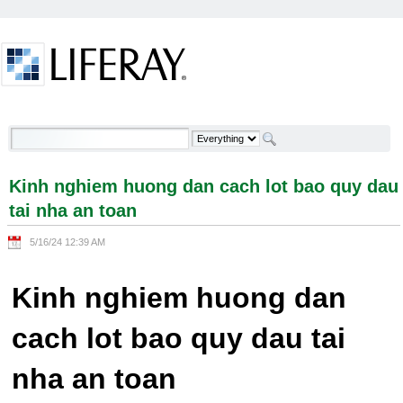
Skip to Content
Kinh nghiem huong dan cach lot bao quy dau tai
nha an toan - Welcome
Kinh nghiem huong dan cach lot bao quy dau
tai nha an toan
5/16/24 12:39 AM
Kinh nghiem huong dan
cach lot bao quy dau tai
nha an toan