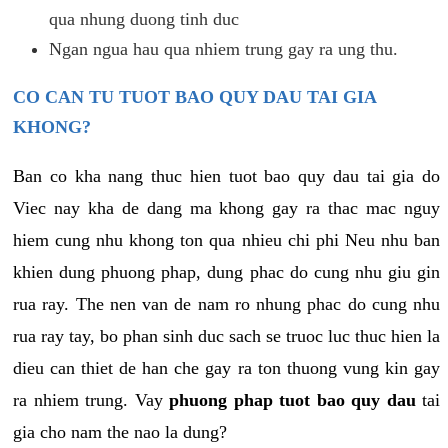
qua nhung duong tinh duc
Ngan ngua hau qua nhiem trung gay ra ung thu.
CO CAN TU TUOT BAO QUY DAU TAI GIA
KHONG?
Ban co kha nang thuc hien tuot bao quy dau tai gia do
Viec nay kha de dang ma khong gay ra thac mac nguy
hiem cung nhu khong ton qua nhieu chi phi Neu nhu ban
khien dung phuong phap, dung phac do cung nhu giu gin
rua ray. The nen van de nam ro nhung phac do cung nhu
rua ray tay, bo phan sinh duc sach se truoc luc thuc hien la
dieu can thiet de han che gay ra ton thuong vung kin gay
ra nhiem trung. Vay
phuong phap tuot bao quy dau
tai
gia cho nam the nao la dung?