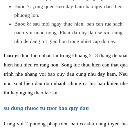
Buoc 7: ¿ung quen keo day ham bao quy dau theo
phuong lon.
Buoc 8: sau moi ngay thuc hien, ban can rua sach
nach voi nuoc nong. Phan da quy dau se xiu cung
nhu de dang tut gian hon trong nhiet cap do nay.
Luu y:
thuc hien nhan lai trong khoang 2 -3 thang de xuat
hien huu hieu ro rang hon. Song luc thuc hien can that qua
trinh nhe nhang voi bao quy dau cung nhu day ham. Neu
nhu xuat hien dau don nhanh chong ca luc ban khien nhe
thi hay ngung thao tac lai.
su dung thuoc tu tuot bao quy dau
Cung voi 2 phuong phap tren, ban co kha nang tuyen lua