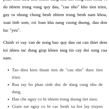
du nhiem trung vung quy dau, "cau nho" kho tien trien,
gay ra nhung chung benh nhiem trung benh nam khoa,
xuat tinh som, roi loan kha nang cuong duong, dau don
luc "yeu".
Chinh vi vay van de nong bao quy dau rat can thiet dem
toi nhieu tac dung giup khien tang tin cay doi song cua
nam.
Tao dieu kien thuan tien de "cau nho" duoc tien
trien.
Rua ray bo phan sinh duc de dang cung nhu de
dang
Han che nguy co bi nhiem trung duong tiet nieu.
Giam sut nguy co bi cac benh xa hoi lay truyen