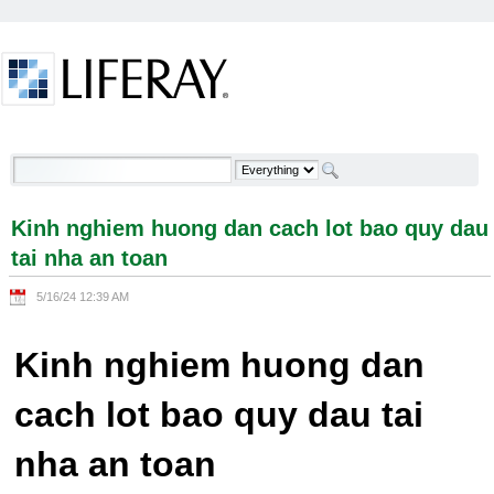
Skip to Content
Kinh nghiem huong dan cach lot bao quy dau tai
nha an toan - Welcome
Kinh nghiem huong dan cach lot bao quy dau
tai nha an toan
5/16/24 12:39 AM
Kinh nghiem huong dan
cach lot bao quy dau tai
nha an toan