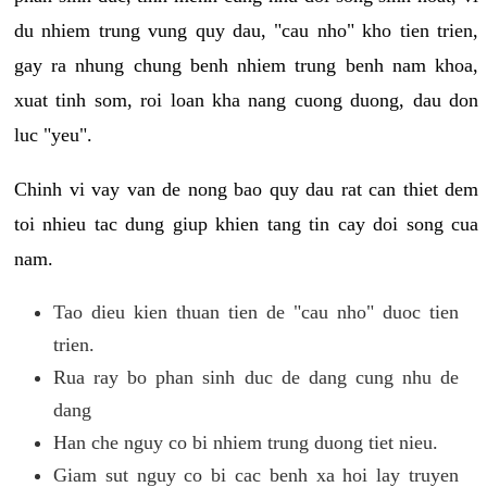
du nhiem trung vung quy dau, "cau nho" kho tien trien,
gay ra nhung chung benh nhiem trung benh nam khoa,
xuat tinh som, roi loan kha nang cuong duong, dau don
luc "yeu".
Chinh vi vay van de nong bao quy dau rat can thiet dem
toi nhieu tac dung giup khien tang tin cay doi song cua
nam.
Tao dieu kien thuan tien de "cau nho" duoc tien
trien.
Rua ray bo phan sinh duc de dang cung nhu de
dang
Han che nguy co bi nhiem trung duong tiet nieu.
Giam sut nguy co bi cac benh xa hoi lay truyen