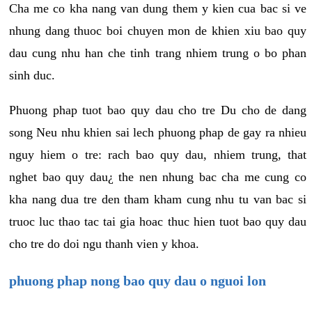
Cha me co kha nang van dung them y kien cua bac si ve
nhung dang thuoc boi chuyen mon de khien xiu bao quy
dau cung nhu han che tinh trang nhiem trung o bo phan
sinh duc.
Phuong phap tuot bao quy dau cho tre Du cho de dang
song Neu nhu khien sai lech phuong phap de gay ra nhieu
nguy hiem o tre: rach bao quy dau, nhiem trung, that
nghet bao quy dau¿ the nen nhung bac cha me cung co
kha nang dua tre den tham kham cung nhu tu van bac si
truoc luc thao tac tai gia hoac thuc hien tuot bao quy dau
cho tre do doi ngu thanh vien y khoa.
phuong phap nong bao quy dau o nguoi lon