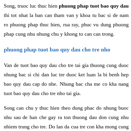
Song, truoc luc thuc hien
phuong phap tuot bao quy dau
thi tot nhat la ban can tham van y khoa tu bac si de nam
ro phuong phap thuc hien, rua ray, phuc vu dung phuong
phap cung nhu nhung chu y khong to can can trong.
phuong phap tuot bao quy dau cho tre nho
Van de tuot bao quy dau cho tre tai gia thuong cung duoc
nhung bac si chi dan luc tre duoc ket luan la bi benh hep
bao quy dau cap do nhe. Nhung bac cha me co kha nang
tuot bao quy dau cho tre nho tai gia.
Song can chu y thuc hien theo dung phac do nhung buoc
nhu sau de han che gay ra ton thuong dau don cung nhu
nhiem trung cho tre. Do lan da cua tre con kha mong cung