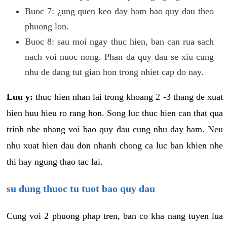
Buoc 7: ¿ung quen keo day ham bao quy dau theo
phuong lon.
Buoc 8: sau moi ngay thuc hien, ban can rua sach
nach voi nuoc nong. Phan da quy dau se xiu cung
nhu de dang tut gian hon trong nhiet cap do nay.
Luu y:
thuc hien nhan lai trong khoang 2 -3 thang de xuat
hien huu hieu ro rang hon. Song luc thuc hien can that qua
trinh nhe nhang voi bao quy dau cung nhu day ham. Neu
nhu xuat hien dau don nhanh chong ca luc ban khien nhe
thi hay ngung thao tac lai.
su dung thuoc tu tuot bao quy dau
Cung voi 2 phuong phap tren, ban co kha nang tuyen lua