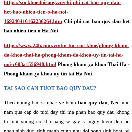
https://suckhoedoisong.vn/chi-phi-cat-bao-quy-dau-
het-bao-nhieu-tien-o-ha-noi-
169240416162236264.htm
Chi phi cat bao quy dau het
bao nhieu tien o Ha Noi
https://www.24h.com.vn/tin-tuc-suc-khoe/phong-kham-
da-khoa-thai-ha-phong-kham-da-khoa-uy-tin-tai-ha-
noi-c683a1556948.html
Phong kham ¿a khoa Thai Ha -
Phong kham ¿a khoa uy tin tai Ha Noi
TAI SAO CAN TUOT BAO QUY DAU?
Theo nhung bac si nhac ve benh
bao quy dau
, Neu nhu
nam qua cap do tuoi day thi ma phan bao quy dau khong
tu tuot xuong co kha nang se gay ra nguy hiem den bo
phan sinh duc, tinh menh cung nhu doi song sinh hoat, vi