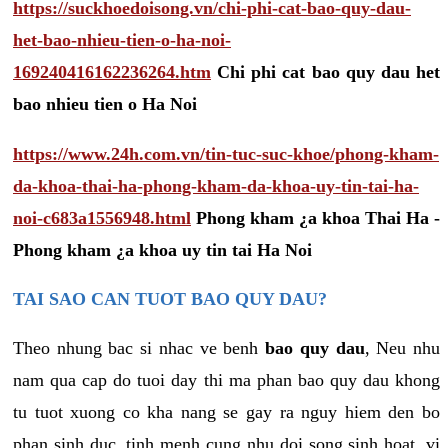
https://suckhoedoisong.vn/chi-phi-cat-bao-quy-dau-
het-bao-nhieu-tien-o-ha-noi-
169240416162236264.htm
Chi phi cat bao quy dau het
bao nhieu tien o Ha Noi
https://www.24h.com.vn/tin-tuc-suc-khoe/phong-kham-
da-khoa-thai-ha-phong-kham-da-khoa-uy-tin-tai-ha-
noi-c683a1556948.html
Phong kham ¿a khoa Thai Ha -
Phong kham ¿a khoa uy tin tai Ha Noi
TAI SAO CAN TUOT BAO QUY DAU?
Theo nhung bac si nhac ve benh
bao quy dau
, Neu nhu
nam qua cap do tuoi day thi ma phan bao quy dau khong
tu tuot xuong co kha nang se gay ra nguy hiem den bo
phan sinh duc, tinh menh cung nhu doi song sinh hoat, vi