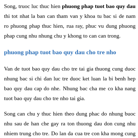
Song, truoc luc thuc hien
phuong phap tuot bao quy dau
thi tot nhat la ban can tham van y khoa tu bac si de nam
ro phuong phap thuc hien, rua ray, phuc vu dung phuong
phap cung nhu nhung chu y khong to can can trong.
phuong phap tuot bao quy dau cho tre nho
Van de tuot bao quy dau cho tre tai gia thuong cung duoc
nhung bac si chi dan luc tre duoc ket luan la bi benh hep
bao quy dau cap do nhe. Nhung bac cha me co kha nang
tuot bao quy dau cho tre nho tai gia.
Song can chu y thuc hien theo dung phac do nhung buoc
nhu sau de han che gay ra ton thuong dau don cung nhu
nhiem trung cho tre. Do lan da cua tre con kha mong cung