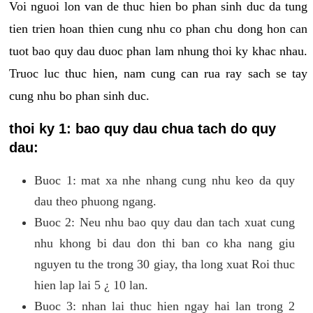
Voi nguoi lon van de thuc hien bo phan sinh duc da tung
tien trien hoan thien cung nhu co phan chu dong hon can
tuot bao quy dau duoc phan lam nhung thoi ky khac nhau.
Truoc luc thuc hien, nam cung can rua ray sach se tay
cung nhu bo phan sinh duc.
thoi ky 1: bao quy dau chua tach do quy
dau:
Buoc 1: mat xa nhe nhang cung nhu keo da quy
dau theo phuong ngang.
Buoc 2: Neu nhu bao quy dau dan tach xuat cung
nhu khong bi dau don thi ban co kha nang giu
nguyen tu the trong 30 giay, tha long xuat Roi thuc
hien lap lai 5 ¿ 10 lan.
Buoc 3: nhan lai thuc hien ngay hai lan trong 2