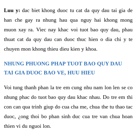
Luu y:
dac biet khong duoc tu cat da quy dau tai gia de
han che gay ra nhung hau qua nguy hai khong mong
muon xay ra. Viec nay khac voi tuot bao quy dau, phau
thuat cat da quy dau can duoc thuc hien o dia chi y te
chuyen mon khong thieu dieu kien y khoa.
NHUNG PHUONG PHAP TUOT BAO QUY DAU
TAI GIA DUOC BAO VE, HUU HIEU
Voi tung thanh phan la tre em cung nhu nam lon len se co
nhung phac do tuot bao quy dau khac nhau. Do tre em thi
con can qua trinh giup do cua cha me, chua the tu thao tac
duoc, ¿ong thoi bo phan sinh duc cua tre van chua hoan
thien vi du nguoi lon.