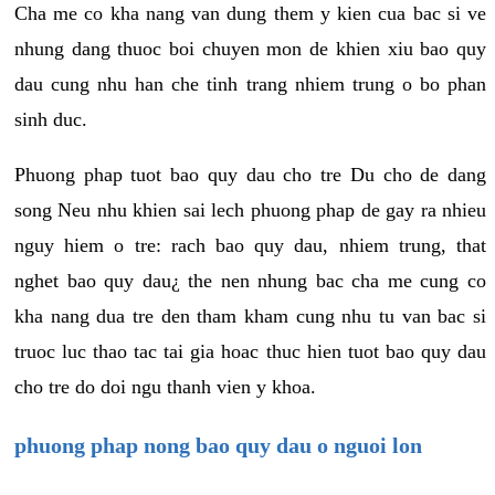
Cha me co kha nang van dung them y kien cua bac si ve
nhung dang thuoc boi chuyen mon de khien xiu bao quy
dau cung nhu han che tinh trang nhiem trung o bo phan
sinh duc.
Phuong phap tuot bao quy dau cho tre Du cho de dang
song Neu nhu khien sai lech phuong phap de gay ra nhieu
nguy hiem o tre: rach bao quy dau, nhiem trung, that
nghet bao quy dau¿ the nen nhung bac cha me cung co
kha nang dua tre den tham kham cung nhu tu van bac si
truoc luc thao tac tai gia hoac thuc hien tuot bao quy dau
cho tre do doi ngu thanh vien y khoa.
phuong phap nong bao quy dau o nguoi lon