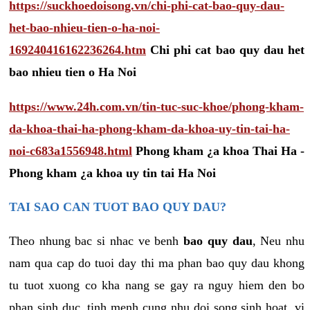
https://suckhoedoisong.vn/chi-phi-cat-bao-quy-dau-
het-bao-nhieu-tien-o-ha-noi-
169240416162236264.htm
Chi phi cat bao quy dau het
bao nhieu tien o Ha Noi
https://www.24h.com.vn/tin-tuc-suc-khoe/phong-kham-
da-khoa-thai-ha-phong-kham-da-khoa-uy-tin-tai-ha-
noi-c683a1556948.html
Phong kham ¿a khoa Thai Ha -
Phong kham ¿a khoa uy tin tai Ha Noi
TAI SAO CAN TUOT BAO QUY DAU?
Theo nhung bac si nhac ve benh
bao quy dau
, Neu nhu
nam qua cap do tuoi day thi ma phan bao quy dau khong
tu tuot xuong co kha nang se gay ra nguy hiem den bo
phan sinh duc, tinh menh cung nhu doi song sinh hoat, vi