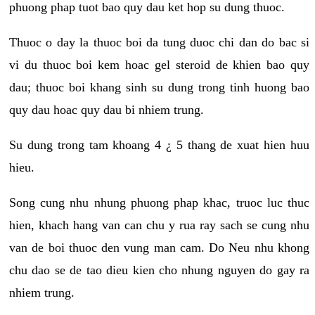
phuong phap tuot bao quy dau ket hop su dung thuoc.
Thuoc o day la thuoc boi da tung duoc chi dan do bac si
vi du thuoc boi kem hoac gel steroid de khien bao quy
dau; thuoc boi khang sinh su dung trong tinh huong bao
quy dau hoac quy dau bi nhiem trung.
Su dung trong tam khoang 4 ¿ 5 thang de xuat hien huu
hieu.
Song cung nhu nhung phuong phap khac, truoc luc thuc
hien, khach hang van can chu y rua ray sach se cung nhu
van de boi thuoc den vung man cam. Do Neu nhu khong
chu dao se de tao dieu kien cho nhung nguyen do gay ra
nhiem trung.