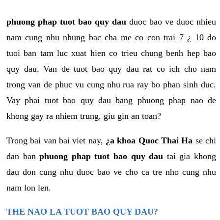
phuong phap tuot bao quy dau
duoc bao ve duoc nhieu
nam cung nhu nhung bac cha me co con trai 7 ¿ 10 do
tuoi ban tam luc xuat hien co trieu chung benh hep bao
quy dau. Van de tuot bao quy dau rat co ich cho nam
trong van de phuc vu cung nhu rua ray bo phan sinh duc.
Vay phai tuot bao quy dau bang phuong phap nao de
khong gay ra nhiem trung, giu gin an toan?
Trong bai van bai viet nay,
¿a khoa Quoc Thai Ha
se chi
dan ban
phuong phap tuot bao quy dau
tai gia khong
dau don cung nhu duoc bao ve cho ca tre nho cung nhu
nam lon len.
THE NAO LA TUOT BAO QUY DAU?