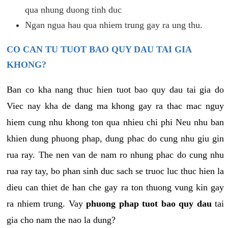
qua nhung duong tinh duc
Ngan ngua hau qua nhiem trung gay ra ung thu.
CO CAN TU TUOT BAO QUY DAU TAI GIA
KHONG?
Ban co kha nang thuc hien tuot bao quy dau tai gia do
Viec nay kha de dang ma khong gay ra thac mac nguy
hiem cung nhu khong ton qua nhieu chi phi Neu nhu ban
khien dung phuong phap, dung phac do cung nhu giu gin
rua ray. The nen van de nam ro nhung phac do cung nhu
rua ray tay, bo phan sinh duc sach se truoc luc thuc hien la
dieu can thiet de han che gay ra ton thuong vung kin gay
ra nhiem trung. Vay
phuong phap tuot bao quy dau
tai
gia cho nam the nao la dung?