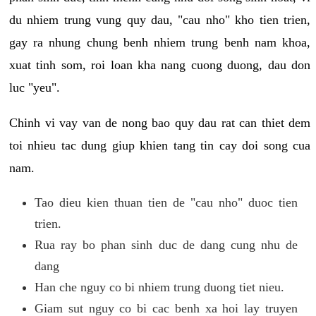
du nhiem trung vung quy dau, "cau nho" kho tien trien,
gay ra nhung chung benh nhiem trung benh nam khoa,
xuat tinh som, roi loan kha nang cuong duong, dau don
luc "yeu".
Chinh vi vay van de nong bao quy dau rat can thiet dem
toi nhieu tac dung giup khien tang tin cay doi song cua
nam.
Tao dieu kien thuan tien de "cau nho" duoc tien
trien.
Rua ray bo phan sinh duc de dang cung nhu de
dang
Han che nguy co bi nhiem trung duong tiet nieu.
Giam sut nguy co bi cac benh xa hoi lay truyen