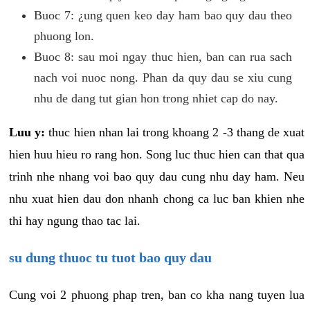
Buoc 7: ¿ung quen keo day ham bao quy dau theo
phuong lon.
Buoc 8: sau moi ngay thuc hien, ban can rua sach
nach voi nuoc nong. Phan da quy dau se xiu cung
nhu de dang tut gian hon trong nhiet cap do nay.
Luu y:
thuc hien nhan lai trong khoang 2 -3 thang de xuat
hien huu hieu ro rang hon. Song luc thuc hien can that qua
trinh nhe nhang voi bao quy dau cung nhu day ham. Neu
nhu xuat hien dau don nhanh chong ca luc ban khien nhe
thi hay ngung thao tac lai.
su dung thuoc tu tuot bao quy dau
Cung voi 2 phuong phap tren, ban co kha nang tuyen lua