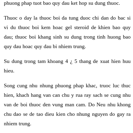
phuong phap tuot bao quy dau ket hop su dung thuoc.
Thuoc o day la thuoc boi da tung duoc chi dan do bac si
vi du thuoc boi kem hoac gel steroid de khien bao quy
dau; thuoc boi khang sinh su dung trong tinh huong bao
quy dau hoac quy dau bi nhiem trung.
Su dung trong tam khoang 4 ¿ 5 thang de xuat hien huu
hieu.
Song cung nhu nhung phuong phap khac, truoc luc thuc
hien, khach hang van can chu y rua ray sach se cung nhu
van de boi thuoc den vung man cam. Do Neu nhu khong
chu dao se de tao dieu kien cho nhung nguyen do gay ra
nhiem trung.