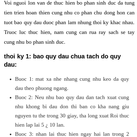
Voi nguoi lon van de thuc hien bo phan sinh duc da tung
tien trien hoan thien cung nhu co phan chu dong hon can
tuot bao quy dau duoc phan lam nhung thoi ky khac nhau.
Truoc luc thuc hien, nam cung can rua ray sach se tay
cung nhu bo phan sinh duc.
thoi ky 1: bao quy dau chua tach do quy
dau:
Buoc 1: mat xa nhe nhang cung nhu keo da quy
dau theo phuong ngang.
Buoc 2: Neu nhu bao quy dau dan tach xuat cung
nhu khong bi dau don thi ban co kha nang giu
nguyen tu the trong 30 giay, tha long xuat Roi thuc
hien lap lai 5 ¿ 10 lan.
Buoc 3: nhan lai thuc hien ngay hai lan trong 2