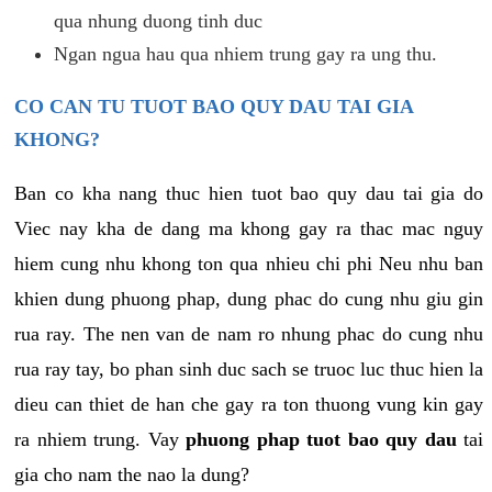
qua nhung duong tinh duc
Ngan ngua hau qua nhiem trung gay ra ung thu.
CO CAN TU TUOT BAO QUY DAU TAI GIA
KHONG?
Ban co kha nang thuc hien tuot bao quy dau tai gia do
Viec nay kha de dang ma khong gay ra thac mac nguy
hiem cung nhu khong ton qua nhieu chi phi Neu nhu ban
khien dung phuong phap, dung phac do cung nhu giu gin
rua ray. The nen van de nam ro nhung phac do cung nhu
rua ray tay, bo phan sinh duc sach se truoc luc thuc hien la
dieu can thiet de han che gay ra ton thuong vung kin gay
ra nhiem trung. Vay
phuong phap tuot bao quy dau
tai
gia cho nam the nao la dung?