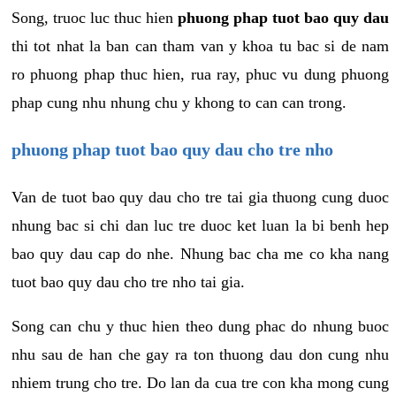
Song, truoc luc thuc hien
phuong phap tuot bao quy dau
thi tot nhat la ban can tham van y khoa tu bac si de nam
ro phuong phap thuc hien, rua ray, phuc vu dung phuong
phap cung nhu nhung chu y khong to can can trong.
phuong phap tuot bao quy dau cho tre nho
Van de tuot bao quy dau cho tre tai gia thuong cung duoc
nhung bac si chi dan luc tre duoc ket luan la bi benh hep
bao quy dau cap do nhe. Nhung bac cha me co kha nang
tuot bao quy dau cho tre nho tai gia.
Song can chu y thuc hien theo dung phac do nhung buoc
nhu sau de han che gay ra ton thuong dau don cung nhu
nhiem trung cho tre. Do lan da cua tre con kha mong cung