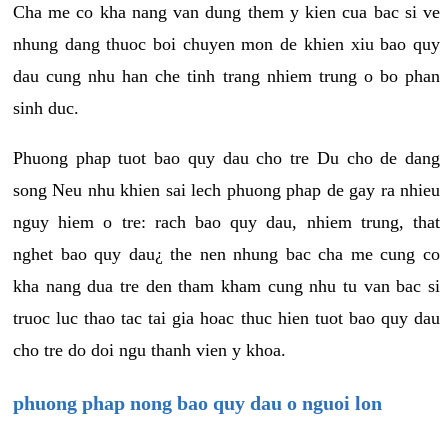
Cha me co kha nang van dung them y kien cua bac si ve
nhung dang thuoc boi chuyen mon de khien xiu bao quy
dau cung nhu han che tinh trang nhiem trung o bo phan
sinh duc.
Phuong phap tuot bao quy dau cho tre Du cho de dang
song Neu nhu khien sai lech phuong phap de gay ra nhieu
nguy hiem o tre: rach bao quy dau, nhiem trung, that
nghet bao quy dau¿ the nen nhung bac cha me cung co
kha nang dua tre den tham kham cung nhu tu van bac si
truoc luc thao tac tai gia hoac thuc hien tuot bao quy dau
cho tre do doi ngu thanh vien y khoa.
phuong phap nong bao quy dau o nguoi lon