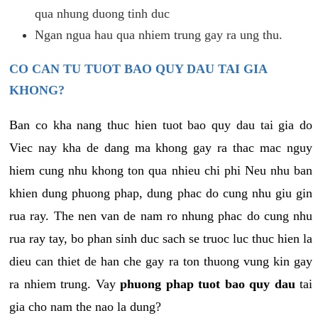
qua nhung duong tinh duc
Ngan ngua hau qua nhiem trung gay ra ung thu.
CO CAN TU TUOT BAO QUY DAU TAI GIA
KHONG?
Ban co kha nang thuc hien tuot bao quy dau tai gia do
Viec nay kha de dang ma khong gay ra thac mac nguy
hiem cung nhu khong ton qua nhieu chi phi Neu nhu ban
khien dung phuong phap, dung phac do cung nhu giu gin
rua ray. The nen van de nam ro nhung phac do cung nhu
rua ray tay, bo phan sinh duc sach se truoc luc thuc hien la
dieu can thiet de han che gay ra ton thuong vung kin gay
ra nhiem trung. Vay
phuong phap tuot bao quy dau
tai
gia cho nam the nao la dung?