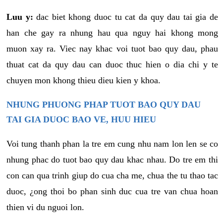
Luu y:
dac biet khong duoc tu cat da quy dau tai gia de
han che gay ra nhung hau qua nguy hai khong mong
muon xay ra. Viec nay khac voi tuot bao quy dau, phau
thuat cat da quy dau can duoc thuc hien o dia chi y te
chuyen mon khong thieu dieu kien y khoa.
NHUNG PHUONG PHAP TUOT BAO QUY DAU
TAI GIA DUOC BAO VE, HUU HIEU
Voi tung thanh phan la tre em cung nhu nam lon len se co
nhung phac do tuot bao quy dau khac nhau. Do tre em thi
con can qua trinh giup do cua cha me, chua the tu thao tac
duoc, ¿ong thoi bo phan sinh duc cua tre van chua hoan
thien vi du nguoi lon.