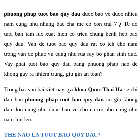
phuong phap tuot bao quy dau
duoc bao ve duoc nhieu
nam cung nhu nhung bac cha me co con trai 7 ¿ 10 do
tuoi ban tam luc xuat hien co trieu chung benh hep bao
quy dau. Van de tuot bao quy dau rat co ich cho nam
trong van de phuc vu cung nhu rua ray bo phan sinh duc.
Vay phai tuot bao quy dau bang phuong phap nao de
khong gay ra nhiem trung, giu gin an toan?
Trong bai van bai viet nay,
¿a khoa Quoc Thai Ha
se chi
dan ban
phuong phap tuot bao quy dau
tai gia khong
dau don cung nhu duoc bao ve cho ca tre nho cung nhu
nam lon len.
THE NAO LA TUOT BAO QUY DAU?