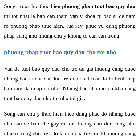
Song, truoc luc thuc hien
phuong phap tuot bao quy dau
thi tot nhat la ban can tham van y khoa tu bac si de nam
ro phuong phap thuc hien, rua ray, phuc vu dung phuong
phap cung nhu nhung chu y khong to can can trong.
phuong phap tuot bao quy dau cho tre nho
Van de tuot bao quy dau cho tre tai gia thuong cung duoc
nhung bac si chi dan luc tre duoc ket luan la bi benh hep
bao quy dau cap do nhe. Nhung bac cha me co kha nang
tuot bao quy dau cho tre nho tai gia.
Song can chu y thuc hien theo dung phac do nhung buoc
nhu sau de han che gay ra ton thuong dau don cung nhu
nhiem trung cho tre. Do lan da cua tre con kha mong cung