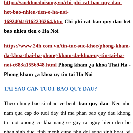
https://suckhoedoisong.vn/chi-phi-cat-bao-quy-dau-
het-bao-nhieu-tien-o-ha-noi-
169240416162236264.htm
Chi phi cat bao quy dau het
bao nhieu tien o Ha Noi
https://www.24h.com.vn/tin-tuc-suc-khoe/phong-kham-
da-khoa-thai-ha-phong-kham-da-khoa-uy-tin-tai-ha-
noi-c683a1556948.html
Phong kham ¿a khoa Thai Ha -
Phong kham ¿a khoa uy tin tai Ha Noi
TAI SAO CAN TUOT BAO QUY DAU?
Theo nhung bac si nhac ve benh
bao quy dau
, Neu nhu
nam qua cap do tuoi day thi ma phan bao quy dau khong
tu tuot xuong co kha nang se gay ra nguy hiem den bo
phan sinh duc, tinh menh cung nhu doi song sinh hoat, vi