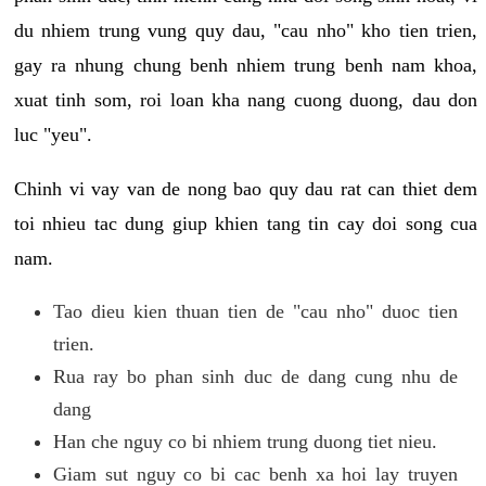
du nhiem trung vung quy dau, "cau nho" kho tien trien,
gay ra nhung chung benh nhiem trung benh nam khoa,
xuat tinh som, roi loan kha nang cuong duong, dau don
luc "yeu".
Chinh vi vay van de nong bao quy dau rat can thiet dem
toi nhieu tac dung giup khien tang tin cay doi song cua
nam.
Tao dieu kien thuan tien de "cau nho" duoc tien
trien.
Rua ray bo phan sinh duc de dang cung nhu de
dang
Han che nguy co bi nhiem trung duong tiet nieu.
Giam sut nguy co bi cac benh xa hoi lay truyen