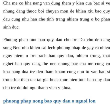
Cha me co kha nang van dung them y kien cua bac si ve
nhung dang thuoc boi chuyen mon de khien xiu bao quy
dau cung nhu han che tinh trang nhiem trung o bo phan
sinh duc.
Phuong phap tuot bao quy dau cho tre Du cho de dang
song Neu nhu khien sai lech phuong phap de gay ra nhieu
nguy hiem o tre: rach bao quy dau, nhiem trung, that
nghet bao quy dau¿ the nen nhung bac cha me cung co
kha nang dua tre den tham kham cung nhu tu van bac si
truoc luc thao tac tai gia hoac thuc hien tuot bao quy dau
cho tre do doi ngu thanh vien y khoa.
phuong phap nong bao quy dau o nguoi lon