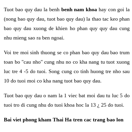
Tuot bao quy dau la benh
benh nam khoa
hay con goi la
(nong bao quy dau, tuot bao quy dau) la thao tac keo phan
bao quy dau xuong de khien ho phan quy quy dau cung
nhu mieng sao ra ben ngoai.
Voi tre moi sinh thuong se co phan bao quy dau bao trum
toan bo "cau nho" cung nhu no co kha nang tu tuot xuong
luc tre 4 -5 do tuoi. Song cung co tinh huong tre nho sau
10 do tuoi moi co kha nang tuot bao quy dau.
Tuot bao quy dau o nam la 1 viec bat moi dau tu luc 5 do
tuoi tro di cung nhu do tuoi khoa hoc la 13 ¿ 25 do tuoi.
Bai viet phong kham Thai Ha tren cac trang bao lon