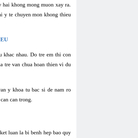
uy hai khong mong muon xay ra.
chi y te chuyen mon khong thieu
IEU
u khac nhau. Do tre em thi con
a tre van chua hoan thien vi du
van y khoa tu bac si de nam ro
can can trong.
 ket luan la bi benh hep bao quy