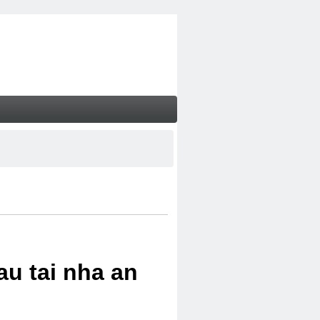
u tai nha an