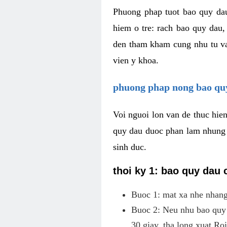
Phuong phap tuot bao quy da
hiem o tre: rach bao quy dau
den tham kham cung nhu tu van
vien y khoa.
phuong phap nong bao quy
Voi nguoi lon van de thuc hie
quy dau duoc phan lam nhung t
sinh duc.
thoi ky 1: bao quy dau 
Buoc 1: mat xa nhe nhan
Buoc 2: Neu nhu bao quy 
30 giay, tha long xuat Roi