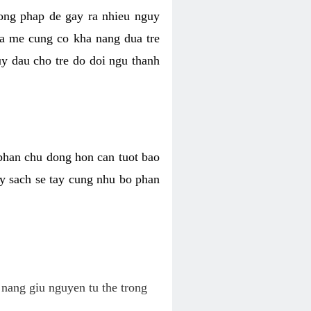
ong phap de gay ra nhieu nguy
ha me cung co kha nang dua tre
uy dau cho tre do doi ngu thanh
 phan chu dong hon can tuot bao
y sach se tay cung nhu bo phan
nang giu nguyen tu the trong