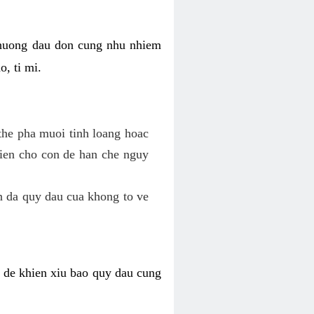
thuong dau don cung nhu nhiem
, ti mi.
 the pha muoi tinh loang hoac
hien cho con de han che nguy
n da quy dau cua khong to ve
 de khien xiu bao quy dau cung