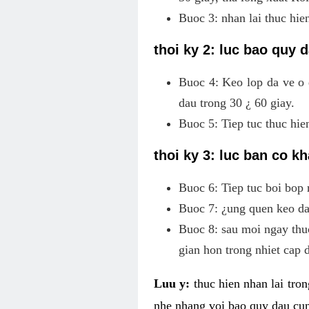
Buoc 3: nhan lai thuc hie
thoi ky 2: luc bao quy 
Buoc 4: Keo lop da ve o
dau trong 30 ¿ 60 giay.
Buoc 5: Tiep tuc thuc hie
thoi ky 3: luc ban co 
Buoc 6: Tiep tuc boi bop
Buoc 7: ¿ung quen keo d
Buoc 8: sau moi ngay thu
gian hon trong nhiet cap 
Luu y:
thuc hien nhan lai tron
nhe nhang voi bao quy dau cu