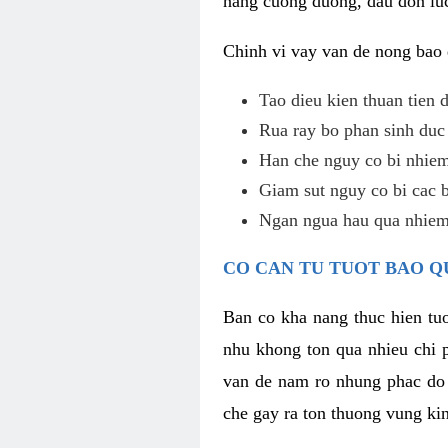
nang cuong duong, dau don luc
Chinh vi vay van de nong bao q
Tao dieu kien thuan tien d
Rua ray bo phan sinh duc
Han che nguy co bi nhiem 
Giam sut nguy co bi cac 
Ngan ngua hau qua nhiem 
CO CAN TU TUOT BAO Q
Ban co kha nang thuc hien tu
nhu khong ton qua nhieu chi 
van de nam ro nhung phac do c
che gay ra ton thuong vung ki