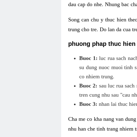
dau cap do nhe. Nhung bac cha
Song can chu y thuc hien the
trung cho tre. Do lan da cua 
phuong phap thuc hien 
Buoc 1:
luc rua sach nac
su dung nuoc muoi tinh s
co nhiem trung.
Buoc 2:
sau luc rua sach
tren cung nhu sau "cau nho
Buoc 3:
nhan lai thuc hie
Cha me co kha nang van dung 
nhu han che tinh trang nhiem t