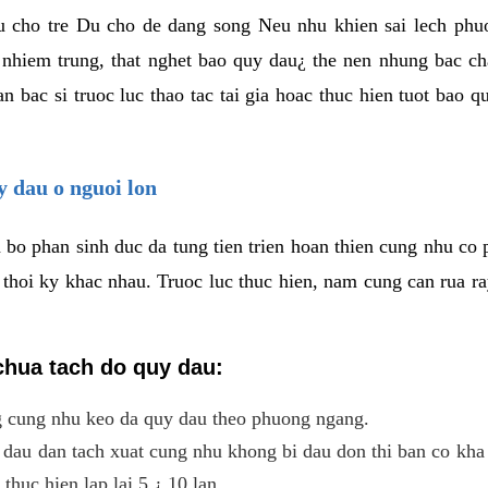
u cho tre Du cho de dang song Neu nhu khien sai lech phu
, nhiem trung, that nghet bao quy dau¿ the nen nhung bac c
 bac si truoc luc thao tac tai gia hoac thuc hien tuot bao q
 dau o nguoi lon
n bo phan sinh duc da tung tien trien hoan thien cung nhu co
hoi ky khac nhau. Truoc luc thuc hien, nam cung can rua ra
chua tach do quy dau:
g cung nhu keo da quy dau theo phuong ngang.
dau dan tach xuat cung nhu khong bi dau don thi ban co kha 
 thuc hien lap lai 5 ¿ 10 lan.