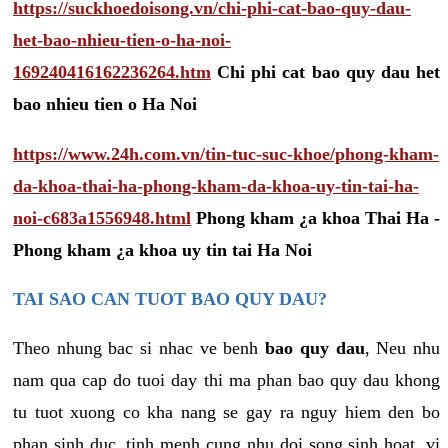
https://suckhoedoisong.vn/chi-phi-cat-bao-quy-dau-
het-bao-nhieu-tien-o-ha-noi-
169240416162236264.htm
Chi phi cat bao quy dau het
bao nhieu tien o Ha Noi
https://www.24h.com.vn/tin-tuc-suc-khoe/phong-kham-
da-khoa-thai-ha-phong-kham-da-khoa-uy-tin-tai-ha-
noi-c683a1556948.html
Phong kham ¿a khoa Thai Ha -
Phong kham ¿a khoa uy tin tai Ha Noi
TAI SAO CAN TUOT BAO QUY DAU?
Theo nhung bac si nhac ve benh
bao quy dau
, Neu nhu
nam qua cap do tuoi day thi ma phan bao quy dau khong
tu tuot xuong co kha nang se gay ra nguy hiem den bo
phan sinh duc, tinh menh cung nhu doi song sinh hoat, vi