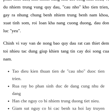
du nhiem trung vung quy dau, "cau nho" kho tien trien,
gay ra nhung chung benh nhiem trung benh nam khoa,
xuat tinh som, roi loan kha nang cuong duong, dau don
luc "yeu".
Chinh vi vay van de nong bao quy dau rat can thiet dem
toi nhieu tac dung giup khien tang tin cay doi song cua
nam.
Tao dieu kien thuan tien de "cau nho" duoc tien
trien.
Rua ray bo phan sinh duc de dang cung nhu de
dang
Han che nguy co bi nhiem trung duong tiet nieu.
Giam sut nguy co bi cac benh xa hoi lay truyen