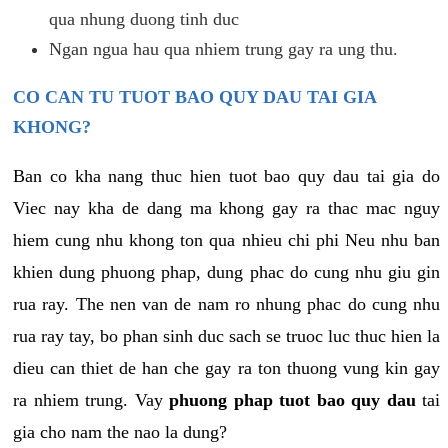
qua nhung duong tinh duc
Ngan ngua hau qua nhiem trung gay ra ung thu.
CO CAN TU TUOT BAO QUY DAU TAI GIA
KHONG?
Ban co kha nang thuc hien tuot bao quy dau tai gia do
Viec nay kha de dang ma khong gay ra thac mac nguy
hiem cung nhu khong ton qua nhieu chi phi Neu nhu ban
khien dung phuong phap, dung phac do cung nhu giu gin
rua ray. The nen van de nam ro nhung phac do cung nhu
rua ray tay, bo phan sinh duc sach se truoc luc thuc hien la
dieu can thiet de han che gay ra ton thuong vung kin gay
ra nhiem trung. Vay
phuong phap tuot bao quy dau
tai
gia cho nam the nao la dung?