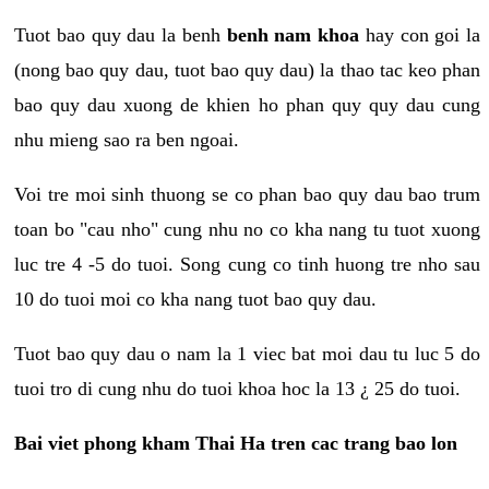
Tuot bao quy dau la benh
benh nam khoa
hay con goi la
(nong bao quy dau, tuot bao quy dau) la thao tac keo phan
bao quy dau xuong de khien ho phan quy quy dau cung
nhu mieng sao ra ben ngoai.
Voi tre moi sinh thuong se co phan bao quy dau bao trum
toan bo "cau nho" cung nhu no co kha nang tu tuot xuong
luc tre 4 -5 do tuoi. Song cung co tinh huong tre nho sau
10 do tuoi moi co kha nang tuot bao quy dau.
Tuot bao quy dau o nam la 1 viec bat moi dau tu luc 5 do
tuoi tro di cung nhu do tuoi khoa hoc la 13 ¿ 25 do tuoi.
Bai viet phong kham Thai Ha tren cac trang bao lon