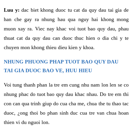
Luu y:
dac biet khong duoc tu cat da quy dau tai gia de
han che gay ra nhung hau qua nguy hai khong mong
muon xay ra. Viec nay khac voi tuot bao quy dau, phau
thuat cat da quy dau can duoc thuc hien o dia chi y te
chuyen mon khong thieu dieu kien y khoa.
NHUNG PHUONG PHAP TUOT BAO QUY DAU
TAI GIA DUOC BAO VE, HUU HIEU
Voi tung thanh phan la tre em cung nhu nam lon len se co
nhung phac do tuot bao quy dau khac nhau. Do tre em thi
con can qua trinh giup do cua cha me, chua the tu thao tac
duoc, ¿ong thoi bo phan sinh duc cua tre van chua hoan
thien vi du nguoi lon.