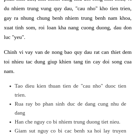
du nhiem trung vung quy dau, "cau nho" kho tien trien,
gay ra nhung chung benh nhiem trung benh nam khoa,
xuat tinh som, roi loan kha nang cuong duong, dau don
luc "yeu".
Chinh vi vay van de nong bao quy dau rat can thiet dem
toi nhieu tac dung giup khien tang tin cay doi song cua
nam.
Tao dieu kien thuan tien de "cau nho" duoc tien
trien.
Rua ray bo phan sinh duc de dang cung nhu de
dang
Han che nguy co bi nhiem trung duong tiet nieu.
Giam sut nguy co bi cac benh xa hoi lay truyen