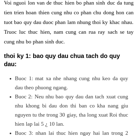
Voi nguoi lon van de thuc hien bo phan sinh duc da tung
tien trien hoan thien cung nhu co phan chu dong hon can
tuot bao quy dau duoc phan lam nhung thoi ky khac nhau.
Truoc luc thuc hien, nam cung can rua ray sach se tay
cung nhu bo phan sinh duc.
thoi ky 1: bao quy dau chua tach do quy
dau:
Buoc 1: mat xa nhe nhang cung nhu keo da quy
dau theo phuong ngang.
Buoc 2: Neu nhu bao quy dau dan tach xuat cung
nhu khong bi dau don thi ban co kha nang giu
nguyen tu the trong 30 giay, tha long xuat Roi thuc
hien lap lai 5 ¿ 10 lan.
Buoc 3: nhan lai thuc hien ngay hai lan trong 2