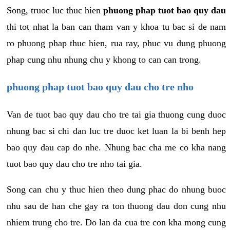
Song, truoc luc thuc hien
phuong phap tuot bao quy dau
thi tot nhat la ban can tham van y khoa tu bac si de nam
ro phuong phap thuc hien, rua ray, phuc vu dung phuong
phap cung nhu nhung chu y khong to can can trong.
phuong phap tuot bao quy dau cho tre nho
Van de tuot bao quy dau cho tre tai gia thuong cung duoc
nhung bac si chi dan luc tre duoc ket luan la bi benh hep
bao quy dau cap do nhe. Nhung bac cha me co kha nang
tuot bao quy dau cho tre nho tai gia.
Song can chu y thuc hien theo dung phac do nhung buoc
nhu sau de han che gay ra ton thuong dau don cung nhu
nhiem trung cho tre. Do lan da cua tre con kha mong cung