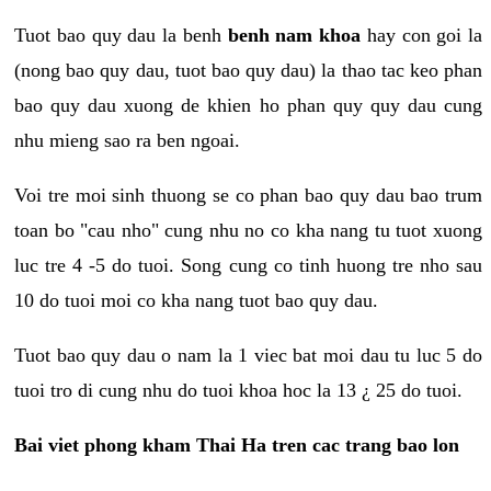
Tuot bao quy dau la benh
benh nam khoa
hay con goi la
(nong bao quy dau, tuot bao quy dau) la thao tac keo phan
bao quy dau xuong de khien ho phan quy quy dau cung
nhu mieng sao ra ben ngoai.
Voi tre moi sinh thuong se co phan bao quy dau bao trum
toan bo "cau nho" cung nhu no co kha nang tu tuot xuong
luc tre 4 -5 do tuoi. Song cung co tinh huong tre nho sau
10 do tuoi moi co kha nang tuot bao quy dau.
Tuot bao quy dau o nam la 1 viec bat moi dau tu luc 5 do
tuoi tro di cung nhu do tuoi khoa hoc la 13 ¿ 25 do tuoi.
Bai viet phong kham Thai Ha tren cac trang bao lon