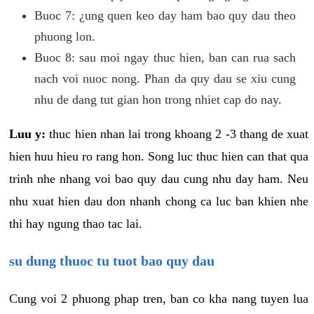
Buoc 7: ¿ung quen keo day ham bao quy dau theo
phuong lon.
Buoc 8: sau moi ngay thuc hien, ban can rua sach
nach voi nuoc nong. Phan da quy dau se xiu cung
nhu de dang tut gian hon trong nhiet cap do nay.
Luu y:
thuc hien nhan lai trong khoang 2 -3 thang de xuat
hien huu hieu ro rang hon. Song luc thuc hien can that qua
trinh nhe nhang voi bao quy dau cung nhu day ham. Neu
nhu xuat hien dau don nhanh chong ca luc ban khien nhe
thi hay ngung thao tac lai.
su dung thuoc tu tuot bao quy dau
Cung voi 2 phuong phap tren, ban co kha nang tuyen lua