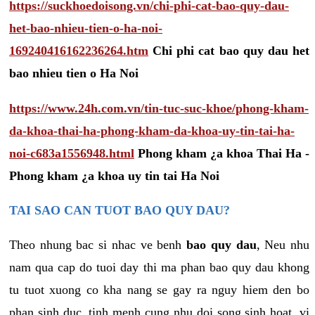
https://suckhoedoisong.vn/chi-phi-cat-bao-quy-dau-
het-bao-nhieu-tien-o-ha-noi-
169240416162236264.htm
Chi phi cat bao quy dau het
bao nhieu tien o Ha Noi
https://www.24h.com.vn/tin-tuc-suc-khoe/phong-kham-
da-khoa-thai-ha-phong-kham-da-khoa-uy-tin-tai-ha-
noi-c683a1556948.html
Phong kham ¿a khoa Thai Ha -
Phong kham ¿a khoa uy tin tai Ha Noi
TAI SAO CAN TUOT BAO QUY DAU?
Theo nhung bac si nhac ve benh
bao quy dau
, Neu nhu
nam qua cap do tuoi day thi ma phan bao quy dau khong
tu tuot xuong co kha nang se gay ra nguy hiem den bo
phan sinh duc, tinh menh cung nhu doi song sinh hoat, vi