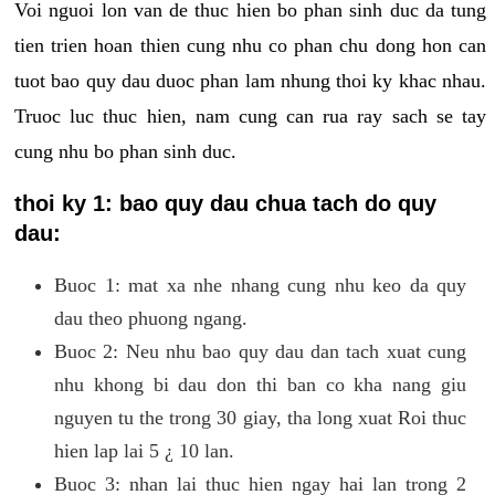
Voi nguoi lon van de thuc hien bo phan sinh duc da tung
tien trien hoan thien cung nhu co phan chu dong hon can
tuot bao quy dau duoc phan lam nhung thoi ky khac nhau.
Truoc luc thuc hien, nam cung can rua ray sach se tay
cung nhu bo phan sinh duc.
thoi ky 1: bao quy dau chua tach do quy
dau:
Buoc 1: mat xa nhe nhang cung nhu keo da quy
dau theo phuong ngang.
Buoc 2: Neu nhu bao quy dau dan tach xuat cung
nhu khong bi dau don thi ban co kha nang giu
nguyen tu the trong 30 giay, tha long xuat Roi thuc
hien lap lai 5 ¿ 10 lan.
Buoc 3: nhan lai thuc hien ngay hai lan trong 2