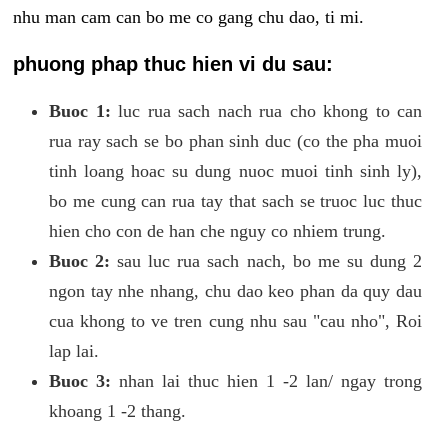
nhu man cam can bo me co gang chu dao, ti mi.
phuong phap thuc hien vi du sau:
Buoc 1:
luc rua sach nach rua cho khong to can
rua ray sach se bo phan sinh duc (co the pha muoi
tinh loang hoac su dung nuoc muoi tinh sinh ly),
bo me cung can rua tay that sach se truoc luc thuc
hien cho con de han che nguy co nhiem trung.
Buoc 2:
sau luc rua sach nach, bo me su dung 2
ngon tay nhe nhang, chu dao keo phan da quy dau
cua khong to ve tren cung nhu sau "cau nho", Roi
lap lai.
Buoc 3:
nhan lai thuc hien 1 -2 lan/ ngay trong
khoang 1 -2 thang.