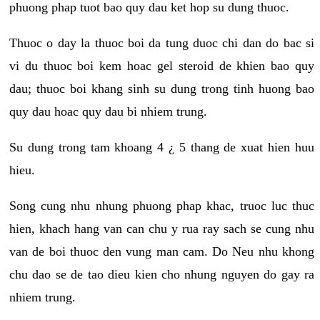
phuong phap tuot bao quy dau ket hop su dung thuoc.
Thuoc o day la thuoc boi da tung duoc chi dan do bac si
vi du thuoc boi kem hoac gel steroid de khien bao quy
dau; thuoc boi khang sinh su dung trong tinh huong bao
quy dau hoac quy dau bi nhiem trung.
Su dung trong tam khoang 4 ¿ 5 thang de xuat hien huu
hieu.
Song cung nhu nhung phuong phap khac, truoc luc thuc
hien, khach hang van can chu y rua ray sach se cung nhu
van de boi thuoc den vung man cam. Do Neu nhu khong
chu dao se de tao dieu kien cho nhung nguyen do gay ra
nhiem trung.