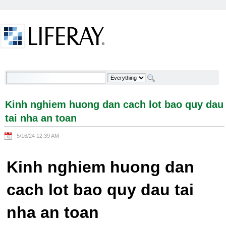
Skip to Content
Kinh nghiem huong dan cach lot bao quy dau tai
nha an toan - Welcome
Kinh nghiem huong dan cach lot bao quy dau
tai nha an toan
5/16/24 12:39 AM
Kinh nghiem huong dan
cach lot bao quy dau tai
nha an toan