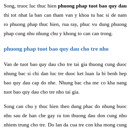
Song, truoc luc thuc hien
phuong phap tuot bao quy dau
thi tot nhat la ban can tham van y khoa tu bac si de nam
ro phuong phap thuc hien, rua ray, phuc vu dung phuong
phap cung nhu nhung chu y khong to can can trong.
phuong phap tuot bao quy dau cho tre nho
Van de tuot bao quy dau cho tre tai gia thuong cung duoc
nhung bac si chi dan luc tre duoc ket luan la bi benh hep
bao quy dau cap do nhe. Nhung bac cha me co kha nang
tuot bao quy dau cho tre nho tai gia.
Song can chu y thuc hien theo dung phac do nhung buoc
nhu sau de han che gay ra ton thuong dau don cung nhu
nhiem trung cho tre. Do lan da cua tre con kha mong cung