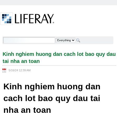
Skip to Content
Kinh nghiem huong dan cach lot bao quy dau tai
nha an toan - Welcome
Kinh nghiem huong dan cach lot bao quy dau
tai nha an toan
5/16/24 12:39 AM
Kinh nghiem huong dan
cach lot bao quy dau tai
nha an toan