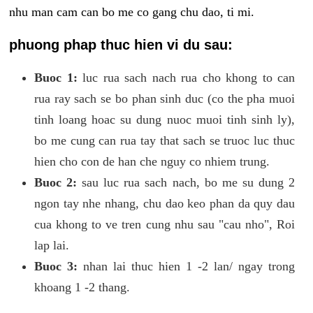
nhu man cam can bo me co gang chu dao, ti mi.
phuong phap thuc hien vi du sau:
Buoc 1:
luc rua sach nach rua cho khong to can
rua ray sach se bo phan sinh duc (co the pha muoi
tinh loang hoac su dung nuoc muoi tinh sinh ly),
bo me cung can rua tay that sach se truoc luc thuc
hien cho con de han che nguy co nhiem trung.
Buoc 2:
sau luc rua sach nach, bo me su dung 2
ngon tay nhe nhang, chu dao keo phan da quy dau
cua khong to ve tren cung nhu sau "cau nho", Roi
lap lai.
Buoc 3:
nhan lai thuc hien 1 -2 lan/ ngay trong
khoang 1 -2 thang.