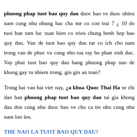
phuong phap tuot bao quy dau
duoc bao ve duoc nhieu
nam cung nhu nhung bac cha me co con trai 7 ¿ 10 do
tuoi ban tam luc xuat hien co trieu chung benh hep bao
quy dau. Van de tuot bao quy dau rat co ich cho nam
trong van de phuc vu cung nhu rua ray bo phan sinh duc.
Vay phai tuot bao quy dau bang phuong phap nao de
khong gay ra nhiem trung, giu gin an toan?
Trong bai van bai viet nay,
¿a khoa Quoc Thai Ha
se chi
dan ban
phuong phap tuot bao quy dau
tai gia khong
dau don cung nhu duoc bao ve cho ca tre nho cung nhu
nam lon len.
THE NAO LA TUOT BAO QUY DAU?