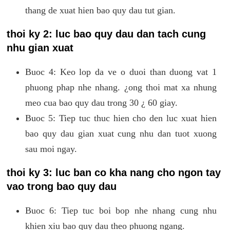
thang de xuat hien bao quy dau tut gian.
thoi ky 2: luc bao quy dau dan tach cung
nhu gian xuat
Buoc 4: Keo lop da ve o duoi than duong vat 1
phuong phap nhe nhang. ¿ong thoi mat xa nhung
meo cua bao quy dau trong 30 ¿ 60 giay.
Buoc 5: Tiep tuc thuc hien cho den luc xuat hien
bao quy dau gian xuat cung nhu dan tuot xuong
sau moi ngay.
thoi ky 3: luc ban co kha nang cho ngon tay
vao trong bao quy dau
Buoc 6: Tiep tuc boi bop nhe nhang cung nhu
khien xiu bao quy dau theo phuong ngang.