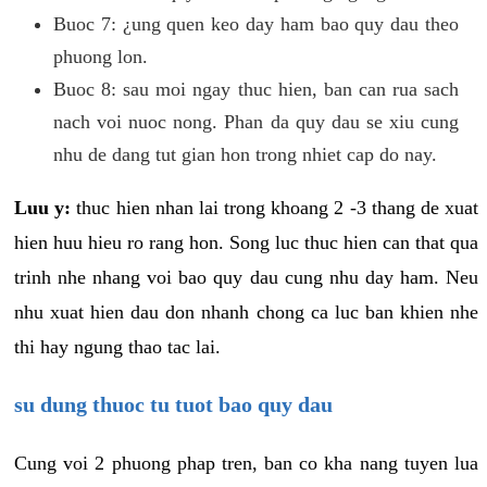
Buoc 7: ¿ung quen keo day ham bao quy dau theo
phuong lon.
Buoc 8: sau moi ngay thuc hien, ban can rua sach
nach voi nuoc nong. Phan da quy dau se xiu cung
nhu de dang tut gian hon trong nhiet cap do nay.
Luu y:
thuc hien nhan lai trong khoang 2 -3 thang de xuat
hien huu hieu ro rang hon. Song luc thuc hien can that qua
trinh nhe nhang voi bao quy dau cung nhu day ham. Neu
nhu xuat hien dau don nhanh chong ca luc ban khien nhe
thi hay ngung thao tac lai.
su dung thuoc tu tuot bao quy dau
Cung voi 2 phuong phap tren, ban co kha nang tuyen lua