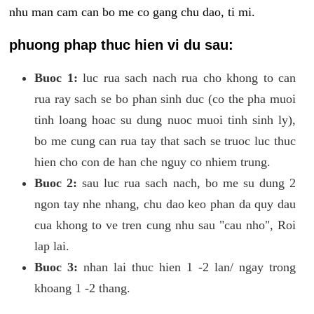
nhu man cam can bo me co gang chu dao, ti mi.
phuong phap thuc hien vi du sau:
Buoc 1:
luc rua sach nach rua cho khong to can
rua ray sach se bo phan sinh duc (co the pha muoi
tinh loang hoac su dung nuoc muoi tinh sinh ly),
bo me cung can rua tay that sach se truoc luc thuc
hien cho con de han che nguy co nhiem trung.
Buoc 2:
sau luc rua sach nach, bo me su dung 2
ngon tay nhe nhang, chu dao keo phan da quy dau
cua khong to ve tren cung nhu sau "cau nho", Roi
lap lai.
Buoc 3:
nhan lai thuc hien 1 -2 lan/ ngay trong
khoang 1 -2 thang.