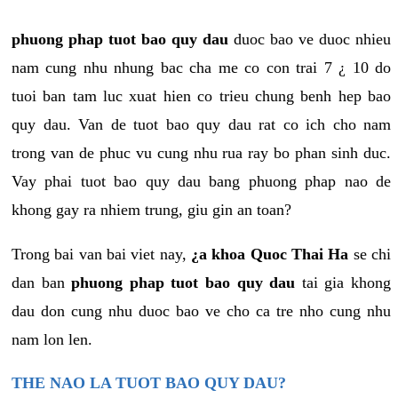
phuong phap tuot bao quy dau
duoc bao ve duoc nhieu
nam cung nhu nhung bac cha me co con trai 7 ¿ 10 do
tuoi ban tam luc xuat hien co trieu chung benh hep bao
quy dau. Van de tuot bao quy dau rat co ich cho nam
trong van de phuc vu cung nhu rua ray bo phan sinh duc.
Vay phai tuot bao quy dau bang phuong phap nao de
khong gay ra nhiem trung, giu gin an toan?
Trong bai van bai viet nay,
¿a khoa Quoc Thai Ha
se chi
dan ban
phuong phap tuot bao quy dau
tai gia khong
dau don cung nhu duoc bao ve cho ca tre nho cung nhu
nam lon len.
THE NAO LA TUOT BAO QUY DAU?