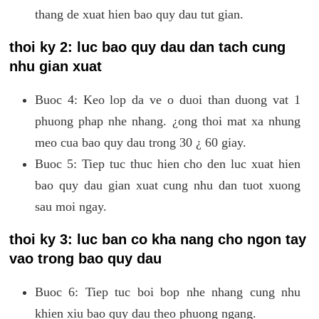
thang de xuat hien bao quy dau tut gian.
thoi ky 2: luc bao quy dau dan tach cung
nhu gian xuat
Buoc 4: Keo lop da ve o duoi than duong vat 1
phuong phap nhe nhang. ¿ong thoi mat xa nhung
meo cua bao quy dau trong 30 ¿ 60 giay.
Buoc 5: Tiep tuc thuc hien cho den luc xuat hien
bao quy dau gian xuat cung nhu dan tuot xuong
sau moi ngay.
thoi ky 3: luc ban co kha nang cho ngon tay
vao trong bao quy dau
Buoc 6: Tiep tuc boi bop nhe nhang cung nhu
khien xiu bao quy dau theo phuong ngang.