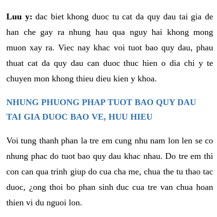
Luu y:
dac biet khong duoc tu cat da quy dau tai gia de
han che gay ra nhung hau qua nguy hai khong mong
muon xay ra. Viec nay khac voi tuot bao quy dau, phau
thuat cat da quy dau can duoc thuc hien o dia chi y te
chuyen mon khong thieu dieu kien y khoa.
NHUNG PHUONG PHAP TUOT BAO QUY DAU
TAI GIA DUOC BAO VE, HUU HIEU
Voi tung thanh phan la tre em cung nhu nam lon len se co
nhung phac do tuot bao quy dau khac nhau. Do tre em thi
con can qua trinh giup do cua cha me, chua the tu thao tac
duoc, ¿ong thoi bo phan sinh duc cua tre van chua hoan
thien vi du nguoi lon.