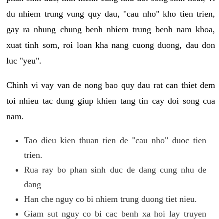
du nhiem trung vung quy dau, "cau nho" kho tien trien,
gay ra nhung chung benh nhiem trung benh nam khoa,
xuat tinh som, roi loan kha nang cuong duong, dau don
luc "yeu".
Chinh vi vay van de nong bao quy dau rat can thiet dem
toi nhieu tac dung giup khien tang tin cay doi song cua
nam.
Tao dieu kien thuan tien de "cau nho" duoc tien
trien.
Rua ray bo phan sinh duc de dang cung nhu de
dang
Han che nguy co bi nhiem trung duong tiet nieu.
Giam sut nguy co bi cac benh xa hoi lay truyen