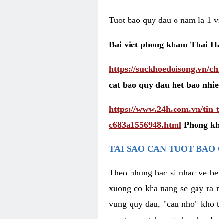
Tuot bao quy dau o nam la 1 vi
Bai viet phong kham Thai Ha
https://suckhoedoisong.vn/c
cat bao quy dau het bao nhie
https://www.24h.com.vn/tin-
c683a1556948.html
Phong kha
TAI SAO CAN TUOT BAO
Theo nhung bac si nhac ve b
xuong co kha nang se gay ra 
vung quy dau, "cau nho" kho t