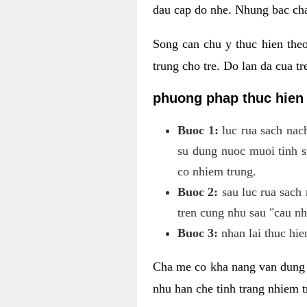
dau cap do nhe. Nhung bac cha
Song can chu y thuc hien the
trung cho tre. Do lan da cua 
phuong phap thuc hien 
Buoc 1:
luc rua sach nac
su dung nuoc muoi tinh s
co nhiem trung.
Buoc 2:
sau luc rua sach
tren cung nhu sau "cau nho
Buoc 3:
nhan lai thuc hie
Cha me co kha nang van dung 
nhu han che tinh trang nhiem t