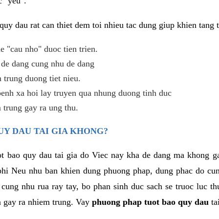
 "yeu".
uy dau rat can thiet dem toi nhieu tac dung giup khien tang 
e "cau nho" duoc tien trien.
 de dang cung nhu de dang
trung duong tiet nieu.
benh xa hoi lay truyen qua nhung duong tinh duc
trung gay ra ung thu.
UY DAU TAI GIA KHONG?
ot bao quy dau tai gia do Viec nay kha de dang ma khong 
phi Neu nhu ban khien dung phuong phap, dung phac do cun
ung nhu rua ray tay, bo phan sinh duc sach se truoc luc thu
n gay ra nhiem trung. Vay
phuong phap tuot bao quy dau
ta