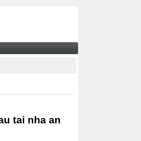
u tai nha an