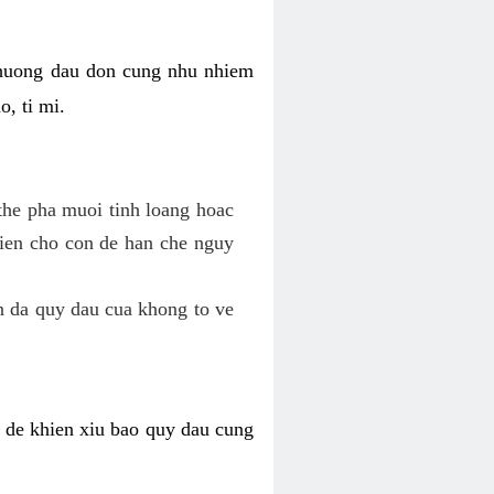
thuong dau don cung nhu nhiem
, ti mi.
 the pha muoi tinh loang hoac
hien cho con de han che nguy
n da quy dau cua khong to ve
 de khien xiu bao quy dau cung