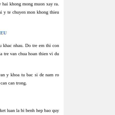
uy hai khong mong muon xay ra.
chi y te chuyen mon khong thieu
IEU
u khac nhau. Do tre em thi con
a tre van chua hoan thien vi du
van y khoa tu bac si de nam ro
can can trong.
 ket luan la bi benh hep bao quy