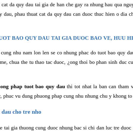
u cat da quy dau tai gia de han che gay ra nhung hau qua ng
y dau, phau thuat cat da quy dau can duoc thuc hien o dia 
OT BAO QUY DAU TAI GIA DUOC BAO VE, HUU H
m cung nhu nam lon len se co nhung phac do tuot bao quy da
me, chua the tu thao tac duoc, ¿ong thoi bo phan sinh duc cu
ong phap tuot bao quy dau
thi tot nhat la ban can tham 
y, phuc vu dung phuong phap cung nhu nhung chu y khong to 
 dau cho tre nho
e tai gia thuong cung duoc nhung bac si chi dan luc tre duoc