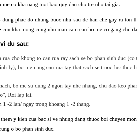
 me co kha nang tuot bao quy dau cho tre nho tai gia.
o dung phac do nhung buoc nhu sau de han che gay ra ton 
tre con kha mong cung nhu man cam can bo me co gang chu dao
vi du sau:
h rua cho khong to can rua ray sach se bo phan sinh duc (co
inh ly), bo me cung can rua tay that sach se truoc luc thuc 
 nach, bo me su dung 2 ngon tay nhe nhang, chu dao keo pha
", Roi lap lai.
n 1 -2 lan/ ngay trong khoang 1 -2 thang.
them y kien cua bac si ve nhung dang thuoc boi chuyen mon
rung o bo phan sinh duc.