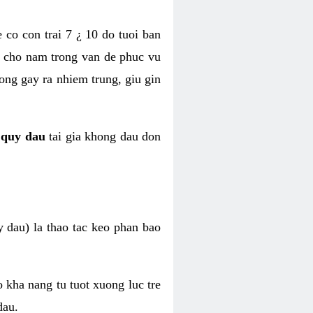
o con trai 7 ¿ 10 do tuoi ban
ch cho nam trong van de phuc vu
ong gay ra nhiem trung, giu gin
 quy dau
tai gia khong dau don
 dau) la thao tac keo phan bao
 kha nang tu tuot xuong luc tre
dau.