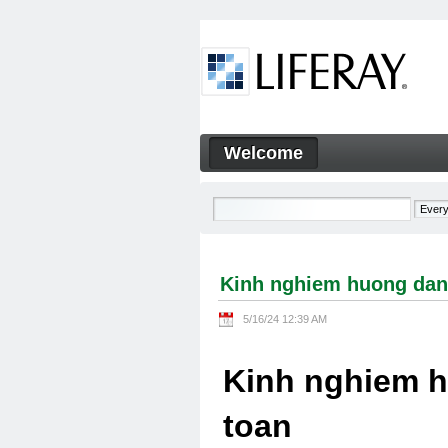
Skip to Content
Welcome
Kinh nghiem huong dan cach 
Navigation
Kinh nghiem huong dan 
5/16/24 12:39 AM
Kinh nghiem h
toan