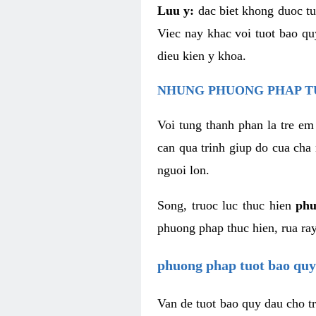
Luu y:
dac biet khong duoc t
Viec nay khac voi tuot bao qu
dieu kien y khoa.
NHUNG PHUONG PHAP TU
Voi tung thanh phan la tre e
can qua trinh giup do cua cha 
nguoi lon.
Song, truoc luc thuc hien
phu
phuong phap thuc hien, rua ra
phuong phap tuot bao quy
Van de tuot bao quy dau cho tr