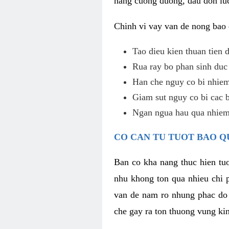
nang cuong duong, dau don luc
Chinh vi vay van de nong bao q
Tao dieu kien thuan tien d
Rua ray bo phan sinh duc
Han che nguy co bi nhiem 
Giam sut nguy co bi cac 
Ngan ngua hau qua nhiem 
CO CAN TU TUOT BAO Q
Ban co kha nang thuc hien tu
nhu khong ton qua nhieu chi 
van de nam ro nhung phac do c
che gay ra ton thuong vung ki