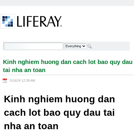
Skip to Content
Kinh nghiem huong dan cach lot bao quy dau tai
nha an toan - Welcome
Kinh nghiem huong dan cach lot bao quy dau
tai nha an toan
5/16/24 12:39 AM
Kinh nghiem huong dan
cach lot bao quy dau tai
nha an toan