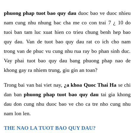
phuong phap tuot bao quy dau
duoc bao ve duoc nhieu
nam cung nhu nhung bac cha me co con trai 7 ¿ 10 do
tuoi ban tam luc xuat hien co trieu chung benh hep bao
quy dau. Van de tuot bao quy dau rat co ich cho nam
trong van de phuc vu cung nhu rua ray bo phan sinh duc.
Vay phai tuot bao quy dau bang phuong phap nao de
khong gay ra nhiem trung, giu gin an toan?
Trong bai van bai viet nay,
¿a khoa Quoc Thai Ha
se chi
dan ban
phuong phap tuot bao quy dau
tai gia khong
dau don cung nhu duoc bao ve cho ca tre nho cung nhu
nam lon len.
THE NAO LA TUOT BAO QUY DAU?