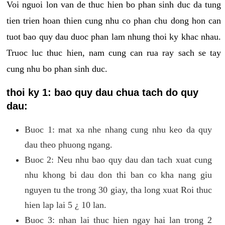
Voi nguoi lon van de thuc hien bo phan sinh duc da tung
tien trien hoan thien cung nhu co phan chu dong hon can
tuot bao quy dau duoc phan lam nhung thoi ky khac nhau.
Truoc luc thuc hien, nam cung can rua ray sach se tay
cung nhu bo phan sinh duc.
thoi ky 1: bao quy dau chua tach do quy
dau:
Buoc 1: mat xa nhe nhang cung nhu keo da quy
dau theo phuong ngang.
Buoc 2: Neu nhu bao quy dau dan tach xuat cung
nhu khong bi dau don thi ban co kha nang giu
nguyen tu the trong 30 giay, tha long xuat Roi thuc
hien lap lai 5 ¿ 10 lan.
Buoc 3: nhan lai thuc hien ngay hai lan trong 2