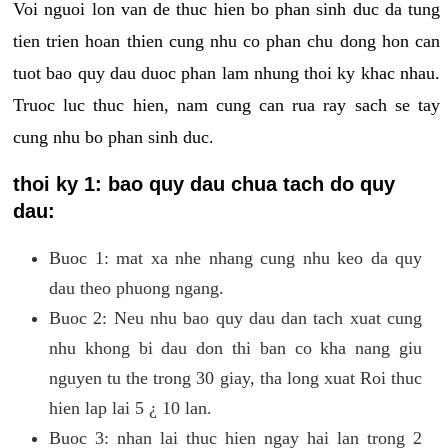
Voi nguoi lon van de thuc hien bo phan sinh duc da tung
tien trien hoan thien cung nhu co phan chu dong hon can
tuot bao quy dau duoc phan lam nhung thoi ky khac nhau.
Truoc luc thuc hien, nam cung can rua ray sach se tay
cung nhu bo phan sinh duc.
thoi ky 1: bao quy dau chua tach do quy
dau:
Buoc 1: mat xa nhe nhang cung nhu keo da quy
dau theo phuong ngang.
Buoc 2: Neu nhu bao quy dau dan tach xuat cung
nhu khong bi dau don thi ban co kha nang giu
nguyen tu the trong 30 giay, tha long xuat Roi thuc
hien lap lai 5 ¿ 10 lan.
Buoc 3: nhan lai thuc hien ngay hai lan trong 2