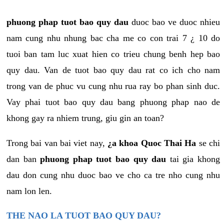
phuong phap tuot bao quy dau
duoc bao ve duoc nhieu
nam cung nhu nhung bac cha me co con trai 7 ¿ 10 do
tuoi ban tam luc xuat hien co trieu chung benh hep bao
quy dau. Van de tuot bao quy dau rat co ich cho nam
trong van de phuc vu cung nhu rua ray bo phan sinh duc.
Vay phai tuot bao quy dau bang phuong phap nao de
khong gay ra nhiem trung, giu gin an toan?
Trong bai van bai viet nay,
¿a khoa Quoc Thai Ha
se chi
dan ban
phuong phap tuot bao quy dau
tai gia khong
dau don cung nhu duoc bao ve cho ca tre nho cung nhu
nam lon len.
THE NAO LA TUOT BAO QUY DAU?