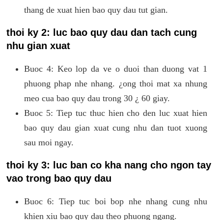
thang de xuat hien bao quy dau tut gian.
thoi ky 2: luc bao quy dau dan tach cung
nhu gian xuat
Buoc 4: Keo lop da ve o duoi than duong vat 1
phuong phap nhe nhang. ¿ong thoi mat xa nhung
meo cua bao quy dau trong 30 ¿ 60 giay.
Buoc 5: Tiep tuc thuc hien cho den luc xuat hien
bao quy dau gian xuat cung nhu dan tuot xuong
sau moi ngay.
thoi ky 3: luc ban co kha nang cho ngon tay
vao trong bao quy dau
Buoc 6: Tiep tuc boi bop nhe nhang cung nhu
khien xiu bao quy dau theo phuong ngang.