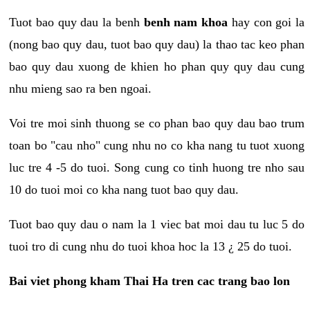
Tuot bao quy dau la benh
benh nam khoa
hay con goi la
(nong bao quy dau, tuot bao quy dau) la thao tac keo phan
bao quy dau xuong de khien ho phan quy quy dau cung
nhu mieng sao ra ben ngoai.
Voi tre moi sinh thuong se co phan bao quy dau bao trum
toan bo "cau nho" cung nhu no co kha nang tu tuot xuong
luc tre 4 -5 do tuoi. Song cung co tinh huong tre nho sau
10 do tuoi moi co kha nang tuot bao quy dau.
Tuot bao quy dau o nam la 1 viec bat moi dau tu luc 5 do
tuoi tro di cung nhu do tuoi khoa hoc la 13 ¿ 25 do tuoi.
Bai viet phong kham Thai Ha tren cac trang bao lon