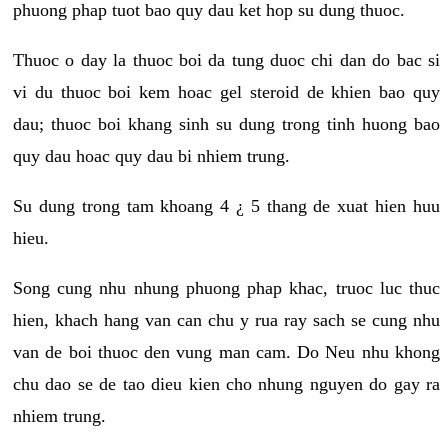
phuong phap tuot bao quy dau ket hop su dung thuoc.
Thuoc o day la thuoc boi da tung duoc chi dan do bac si
vi du thuoc boi kem hoac gel steroid de khien bao quy
dau; thuoc boi khang sinh su dung trong tinh huong bao
quy dau hoac quy dau bi nhiem trung.
Su dung trong tam khoang 4 ¿ 5 thang de xuat hien huu
hieu.
Song cung nhu nhung phuong phap khac, truoc luc thuc
hien, khach hang van can chu y rua ray sach se cung nhu
van de boi thuoc den vung man cam. Do Neu nhu khong
chu dao se de tao dieu kien cho nhung nguyen do gay ra
nhiem trung.