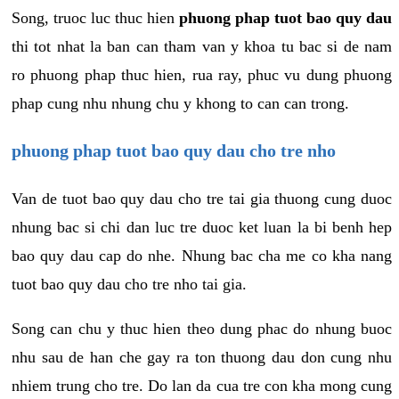
Song, truoc luc thuc hien
phuong phap tuot bao quy dau
thi tot nhat la ban can tham van y khoa tu bac si de nam
ro phuong phap thuc hien, rua ray, phuc vu dung phuong
phap cung nhu nhung chu y khong to can can trong.
phuong phap tuot bao quy dau cho tre nho
Van de tuot bao quy dau cho tre tai gia thuong cung duoc
nhung bac si chi dan luc tre duoc ket luan la bi benh hep
bao quy dau cap do nhe. Nhung bac cha me co kha nang
tuot bao quy dau cho tre nho tai gia.
Song can chu y thuc hien theo dung phac do nhung buoc
nhu sau de han che gay ra ton thuong dau don cung nhu
nhiem trung cho tre. Do lan da cua tre con kha mong cung