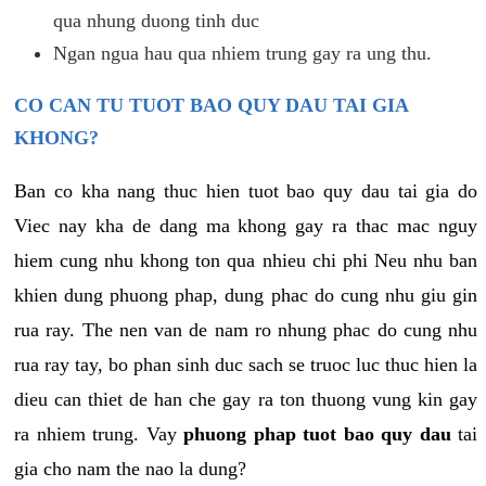
qua nhung duong tinh duc
Ngan ngua hau qua nhiem trung gay ra ung thu.
CO CAN TU TUOT BAO QUY DAU TAI GIA
KHONG?
Ban co kha nang thuc hien tuot bao quy dau tai gia do
Viec nay kha de dang ma khong gay ra thac mac nguy
hiem cung nhu khong ton qua nhieu chi phi Neu nhu ban
khien dung phuong phap, dung phac do cung nhu giu gin
rua ray. The nen van de nam ro nhung phac do cung nhu
rua ray tay, bo phan sinh duc sach se truoc luc thuc hien la
dieu can thiet de han che gay ra ton thuong vung kin gay
ra nhiem trung. Vay
phuong phap tuot bao quy dau
tai
gia cho nam the nao la dung?