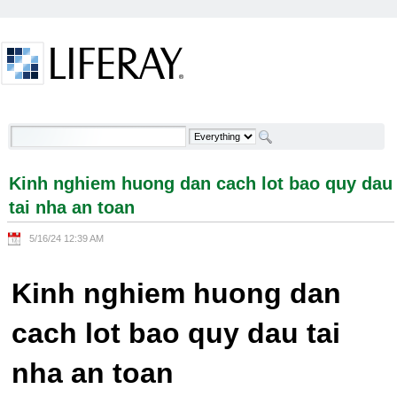
Skip to Content
Kinh nghiem huong dan cach lot bao quy dau tai
nha an toan - Welcome
Kinh nghiem huong dan cach lot bao quy dau
tai nha an toan
5/16/24 12:39 AM
Kinh nghiem huong dan
cach lot bao quy dau tai
nha an toan