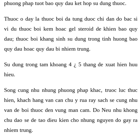
phuong phap tuot bao quy dau ket hop su dung thuoc.
Thuoc o day la thuoc boi da tung duoc chi dan do bac si
vi du thuoc boi kem hoac gel steroid de khien bao quy
dau; thuoc boi khang sinh su dung trong tinh huong bao
quy dau hoac quy dau bi nhiem trung.
Su dung trong tam khoang 4 ¿ 5 thang de xuat hien huu
hieu.
Song cung nhu nhung phuong phap khac, truoc luc thuc
hien, khach hang van can chu y rua ray sach se cung nhu
van de boi thuoc den vung man cam. Do Neu nhu khong
chu dao se de tao dieu kien cho nhung nguyen do gay ra
nhiem trung.