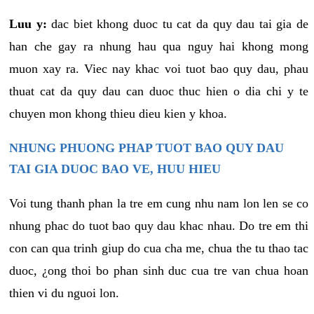
Luu y:
dac biet khong duoc tu cat da quy dau tai gia de
han che gay ra nhung hau qua nguy hai khong mong
muon xay ra. Viec nay khac voi tuot bao quy dau, phau
thuat cat da quy dau can duoc thuc hien o dia chi y te
chuyen mon khong thieu dieu kien y khoa.
NHUNG PHUONG PHAP TUOT BAO QUY DAU
TAI GIA DUOC BAO VE, HUU HIEU
Voi tung thanh phan la tre em cung nhu nam lon len se co
nhung phac do tuot bao quy dau khac nhau. Do tre em thi
con can qua trinh giup do cua cha me, chua the tu thao tac
duoc, ¿ong thoi bo phan sinh duc cua tre van chua hoan
thien vi du nguoi lon.