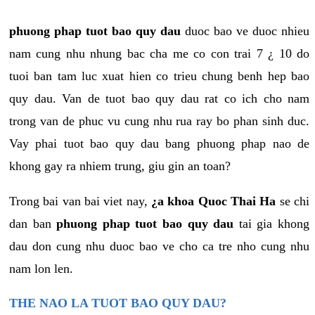
phuong phap tuot bao quy dau
duoc bao ve duoc nhieu
nam cung nhu nhung bac cha me co con trai 7 ¿ 10 do
tuoi ban tam luc xuat hien co trieu chung benh hep bao
quy dau. Van de tuot bao quy dau rat co ich cho nam
trong van de phuc vu cung nhu rua ray bo phan sinh duc.
Vay phai tuot bao quy dau bang phuong phap nao de
khong gay ra nhiem trung, giu gin an toan?
Trong bai van bai viet nay,
¿a khoa Quoc Thai Ha
se chi
dan ban
phuong phap tuot bao quy dau
tai gia khong
dau don cung nhu duoc bao ve cho ca tre nho cung nhu
nam lon len.
THE NAO LA TUOT BAO QUY DAU?