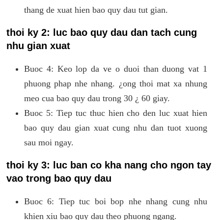
thang de xuat hien bao quy dau tut gian.
thoi ky 2: luc bao quy dau dan tach cung
nhu gian xuat
Buoc 4: Keo lop da ve o duoi than duong vat 1
phuong phap nhe nhang. ¿ong thoi mat xa nhung
meo cua bao quy dau trong 30 ¿ 60 giay.
Buoc 5: Tiep tuc thuc hien cho den luc xuat hien
bao quy dau gian xuat cung nhu dan tuot xuong
sau moi ngay.
thoi ky 3: luc ban co kha nang cho ngon tay
vao trong bao quy dau
Buoc 6: Tiep tuc boi bop nhe nhang cung nhu
khien xiu bao quy dau theo phuong ngang.