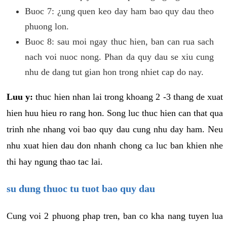
Buoc 7: ¿ung quen keo day ham bao quy dau theo
phuong lon.
Buoc 8: sau moi ngay thuc hien, ban can rua sach
nach voi nuoc nong. Phan da quy dau se xiu cung
nhu de dang tut gian hon trong nhiet cap do nay.
Luu y:
thuc hien nhan lai trong khoang 2 -3 thang de xuat
hien huu hieu ro rang hon. Song luc thuc hien can that qua
trinh nhe nhang voi bao quy dau cung nhu day ham. Neu
nhu xuat hien dau don nhanh chong ca luc ban khien nhe
thi hay ngung thao tac lai.
su dung thuoc tu tuot bao quy dau
Cung voi 2 phuong phap tren, ban co kha nang tuyen lua