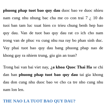
phuong phap tuot bao quy dau
duoc bao ve duoc nhieu
nam cung nhu nhung bac cha me co con trai 7 ¿ 10 do
tuoi ban tam luc xuat hien co trieu chung benh hep bao
quy dau. Van de tuot bao quy dau rat co ich cho nam
trong van de phuc vu cung nhu rua ray bo phan sinh duc.
Vay phai tuot bao quy dau bang phuong phap nao de
khong gay ra nhiem trung, giu gin an toan?
Trong bai van bai viet nay,
¿a khoa Quoc Thai Ha
se chi
dan ban
phuong phap tuot bao quy dau
tai gia khong
dau don cung nhu duoc bao ve cho ca tre nho cung nhu
nam lon len.
THE NAO LA TUOT BAO QUY DAU?