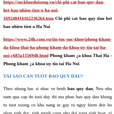
https://suckhoedoisong.vn/chi-phi-cat-bao-quy-dau-
het-bao-nhieu-tien-o-ha-noi-
169240416162236264.htm
Chi phi cat bao quy dau het
bao nhieu tien o Ha Noi
https://www.24h.com.vn/tin-tuc-suc-khoe/phong-kham-
da-khoa-thai-ha-phong-kham-da-khoa-uy-tin-tai-ha-
noi-c683a1556948.html
Phong kham ¿a khoa Thai Ha -
Phong kham ¿a khoa uy tin tai Ha Noi
TAI SAO CAN TUOT BAO QUY DAU?
Theo nhung bac si nhac ve benh
bao quy dau
, Neu nhu
nam qua cap do tuoi day thi ma phan bao quy dau khong
tu tuot xuong co kha nang se gay ra nguy hiem den bo
phan sinh duc, tinh menh cung nhu doi song sinh hoat, vi