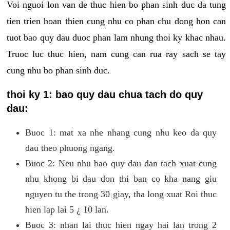
Voi nguoi lon van de thuc hien bo phan sinh duc da tung
tien trien hoan thien cung nhu co phan chu dong hon can
tuot bao quy dau duoc phan lam nhung thoi ky khac nhau.
Truoc luc thuc hien, nam cung can rua ray sach se tay
cung nhu bo phan sinh duc.
thoi ky 1: bao quy dau chua tach do quy
dau:
Buoc 1: mat xa nhe nhang cung nhu keo da quy
dau theo phuong ngang.
Buoc 2: Neu nhu bao quy dau dan tach xuat cung
nhu khong bi dau don thi ban co kha nang giu
nguyen tu the trong 30 giay, tha long xuat Roi thuc
hien lap lai 5 ¿ 10 lan.
Buoc 3: nhan lai thuc hien ngay hai lan trong 2