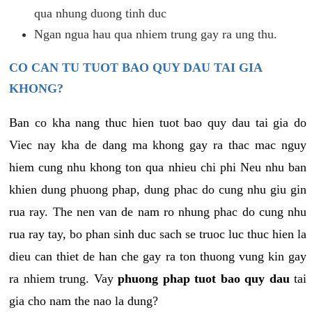
qua nhung duong tinh duc
Ngan ngua hau qua nhiem trung gay ra ung thu.
CO CAN TU TUOT BAO QUY DAU TAI GIA
KHONG?
Ban co kha nang thuc hien tuot bao quy dau tai gia do
Viec nay kha de dang ma khong gay ra thac mac nguy
hiem cung nhu khong ton qua nhieu chi phi Neu nhu ban
khien dung phuong phap, dung phac do cung nhu giu gin
rua ray. The nen van de nam ro nhung phac do cung nhu
rua ray tay, bo phan sinh duc sach se truoc luc thuc hien la
dieu can thiet de han che gay ra ton thuong vung kin gay
ra nhiem trung. Vay
phuong phap tuot bao quy dau
tai
gia cho nam the nao la dung?