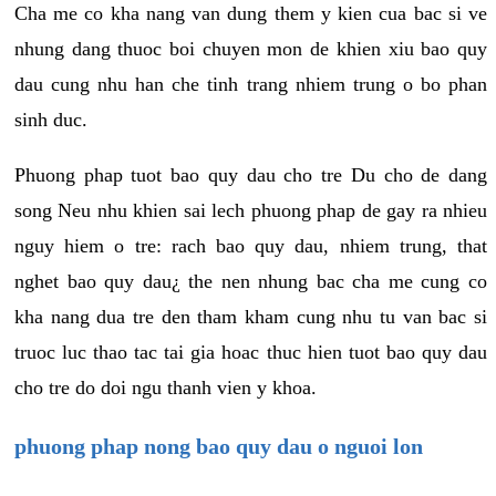
Cha me co kha nang van dung them y kien cua bac si ve
nhung dang thuoc boi chuyen mon de khien xiu bao quy
dau cung nhu han che tinh trang nhiem trung o bo phan
sinh duc.
Phuong phap tuot bao quy dau cho tre Du cho de dang
song Neu nhu khien sai lech phuong phap de gay ra nhieu
nguy hiem o tre: rach bao quy dau, nhiem trung, that
nghet bao quy dau¿ the nen nhung bac cha me cung co
kha nang dua tre den tham kham cung nhu tu van bac si
truoc luc thao tac tai gia hoac thuc hien tuot bao quy dau
cho tre do doi ngu thanh vien y khoa.
phuong phap nong bao quy dau o nguoi lon