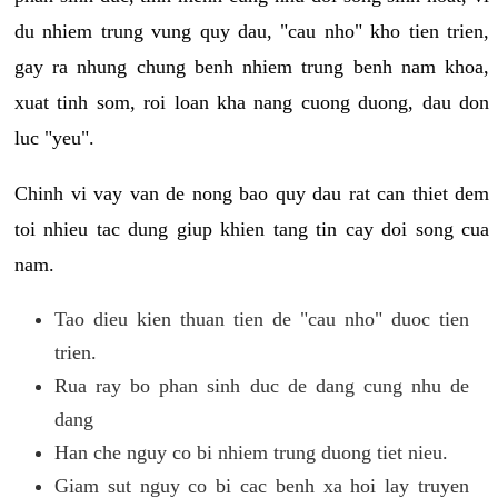
du nhiem trung vung quy dau, "cau nho" kho tien trien,
gay ra nhung chung benh nhiem trung benh nam khoa,
xuat tinh som, roi loan kha nang cuong duong, dau don
luc "yeu".
Chinh vi vay van de nong bao quy dau rat can thiet dem
toi nhieu tac dung giup khien tang tin cay doi song cua
nam.
Tao dieu kien thuan tien de "cau nho" duoc tien
trien.
Rua ray bo phan sinh duc de dang cung nhu de
dang
Han che nguy co bi nhiem trung duong tiet nieu.
Giam sut nguy co bi cac benh xa hoi lay truyen