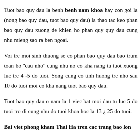
Tuot bao quy dau la benh
benh nam khoa
hay con goi la
(nong bao quy dau, tuot bao quy dau) la thao tac keo phan
bao quy dau xuong de khien ho phan quy quy dau cung
nhu mieng sao ra ben ngoai.
Voi tre moi sinh thuong se co phan bao quy dau bao trum
toan bo "cau nho" cung nhu no co kha nang tu tuot xuong
luc tre 4 -5 do tuoi. Song cung co tinh huong tre nho sau
10 do tuoi moi co kha nang tuot bao quy dau.
Tuot bao quy dau o nam la 1 viec bat moi dau tu luc 5 do
tuoi tro di cung nhu do tuoi khoa hoc la 13 ¿ 25 do tuoi.
Bai viet phong kham Thai Ha tren cac trang bao lon