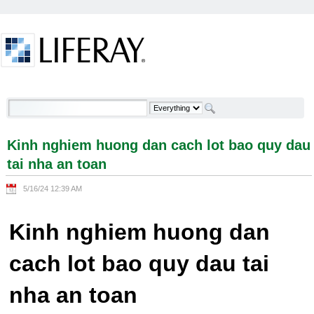
Skip to Content
Kinh nghiem huong dan cach lot bao quy dau tai
nha an toan - Welcome
Kinh nghiem huong dan cach lot bao quy dau
tai nha an toan
5/16/24 12:39 AM
Kinh nghiem huong dan
cach lot bao quy dau tai
nha an toan