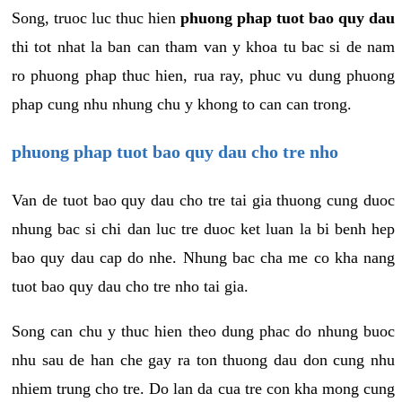
Song, truoc luc thuc hien
phuong phap tuot bao quy dau
thi tot nhat la ban can tham van y khoa tu bac si de nam
ro phuong phap thuc hien, rua ray, phuc vu dung phuong
phap cung nhu nhung chu y khong to can can trong.
phuong phap tuot bao quy dau cho tre nho
Van de tuot bao quy dau cho tre tai gia thuong cung duoc
nhung bac si chi dan luc tre duoc ket luan la bi benh hep
bao quy dau cap do nhe. Nhung bac cha me co kha nang
tuot bao quy dau cho tre nho tai gia.
Song can chu y thuc hien theo dung phac do nhung buoc
nhu sau de han che gay ra ton thuong dau don cung nhu
nhiem trung cho tre. Do lan da cua tre con kha mong cung