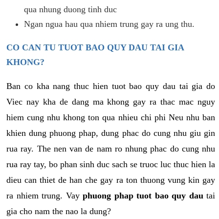
qua nhung duong tinh duc
Ngan ngua hau qua nhiem trung gay ra ung thu.
CO CAN TU TUOT BAO QUY DAU TAI GIA
KHONG?
Ban co kha nang thuc hien tuot bao quy dau tai gia do
Viec nay kha de dang ma khong gay ra thac mac nguy
hiem cung nhu khong ton qua nhieu chi phi Neu nhu ban
khien dung phuong phap, dung phac do cung nhu giu gin
rua ray. The nen van de nam ro nhung phac do cung nhu
rua ray tay, bo phan sinh duc sach se truoc luc thuc hien la
dieu can thiet de han che gay ra ton thuong vung kin gay
ra nhiem trung. Vay
phuong phap tuot bao quy dau
tai
gia cho nam the nao la dung?