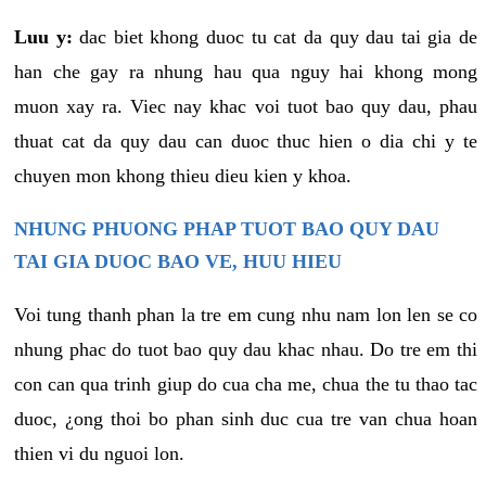
Luu y:
dac biet khong duoc tu cat da quy dau tai gia de
han che gay ra nhung hau qua nguy hai khong mong
muon xay ra. Viec nay khac voi tuot bao quy dau, phau
thuat cat da quy dau can duoc thuc hien o dia chi y te
chuyen mon khong thieu dieu kien y khoa.
NHUNG PHUONG PHAP TUOT BAO QUY DAU
TAI GIA DUOC BAO VE, HUU HIEU
Voi tung thanh phan la tre em cung nhu nam lon len se co
nhung phac do tuot bao quy dau khac nhau. Do tre em thi
con can qua trinh giup do cua cha me, chua the tu thao tac
duoc, ¿ong thoi bo phan sinh duc cua tre van chua hoan
thien vi du nguoi lon.