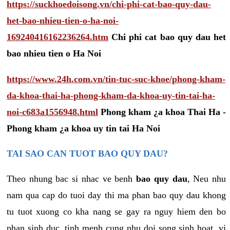
https://suckhoedoisong.vn/chi-phi-cat-bao-quy-dau-
het-bao-nhieu-tien-o-ha-noi-
169240416162236264.htm
Chi phi cat bao quy dau het
bao nhieu tien o Ha Noi
https://www.24h.com.vn/tin-tuc-suc-khoe/phong-kham-
da-khoa-thai-ha-phong-kham-da-khoa-uy-tin-tai-ha-
noi-c683a1556948.html
Phong kham ¿a khoa Thai Ha -
Phong kham ¿a khoa uy tin tai Ha Noi
TAI SAO CAN TUOT BAO QUY DAU?
Theo nhung bac si nhac ve benh
bao quy dau
, Neu nhu
nam qua cap do tuoi day thi ma phan bao quy dau khong
tu tuot xuong co kha nang se gay ra nguy hiem den bo
phan sinh duc, tinh menh cung nhu doi song sinh hoat, vi