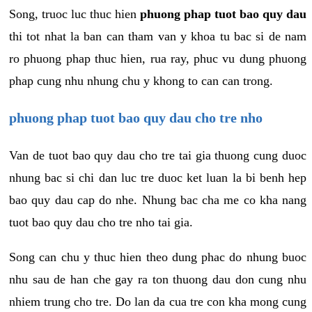
Song, truoc luc thuc hien
phuong phap tuot bao quy dau
thi tot nhat la ban can tham van y khoa tu bac si de nam
ro phuong phap thuc hien, rua ray, phuc vu dung phuong
phap cung nhu nhung chu y khong to can can trong.
phuong phap tuot bao quy dau cho tre nho
Van de tuot bao quy dau cho tre tai gia thuong cung duoc
nhung bac si chi dan luc tre duoc ket luan la bi benh hep
bao quy dau cap do nhe. Nhung bac cha me co kha nang
tuot bao quy dau cho tre nho tai gia.
Song can chu y thuc hien theo dung phac do nhung buoc
nhu sau de han che gay ra ton thuong dau don cung nhu
nhiem trung cho tre. Do lan da cua tre con kha mong cung