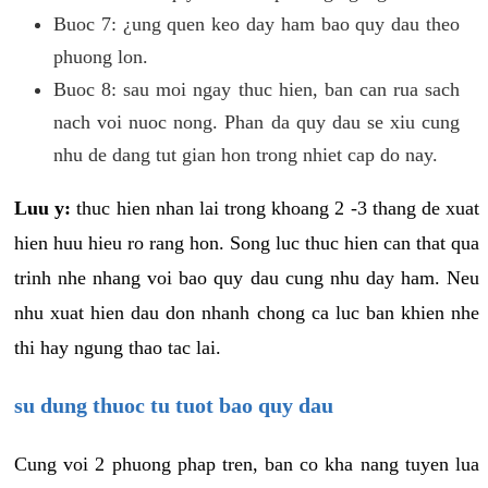
Buoc 7: ¿ung quen keo day ham bao quy dau theo
phuong lon.
Buoc 8: sau moi ngay thuc hien, ban can rua sach
nach voi nuoc nong. Phan da quy dau se xiu cung
nhu de dang tut gian hon trong nhiet cap do nay.
Luu y:
thuc hien nhan lai trong khoang 2 -3 thang de xuat
hien huu hieu ro rang hon. Song luc thuc hien can that qua
trinh nhe nhang voi bao quy dau cung nhu day ham. Neu
nhu xuat hien dau don nhanh chong ca luc ban khien nhe
thi hay ngung thao tac lai.
su dung thuoc tu tuot bao quy dau
Cung voi 2 phuong phap tren, ban co kha nang tuyen lua