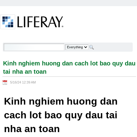
Skip to Content
Kinh nghiem huong dan cach lot bao quy dau tai
nha an toan - Welcome
Kinh nghiem huong dan cach lot bao quy dau
tai nha an toan
5/16/24 12:39 AM
Kinh nghiem huong dan
cach lot bao quy dau tai
nha an toan