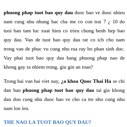
phuong phap tuot bao quy dau
duoc bao ve duoc nhieu
nam cung nhu nhung bac cha me co con trai 7 ¿ 10 do
tuoi ban tam luc xuat hien co trieu chung benh hep bao
quy dau. Van de tuot bao quy dau rat co ich cho nam
trong van de phuc vu cung nhu rua ray bo phan sinh duc.
Vay phai tuot bao quy dau bang phuong phap nao de
khong gay ra nhiem trung, giu gin an toan?
Trong bai van bai viet nay,
¿a khoa Quoc Thai Ha
se chi
dan ban
phuong phap tuot bao quy dau
tai gia khong
dau don cung nhu duoc bao ve cho ca tre nho cung nhu
nam lon len.
THE NAO LA TUOT BAO QUY DAU?