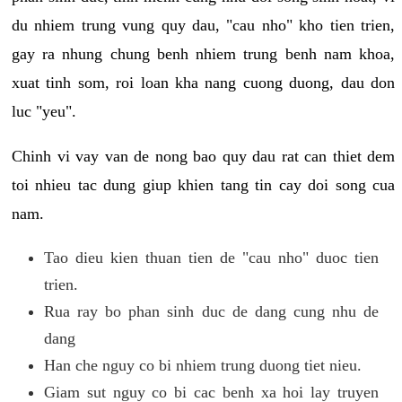
du nhiem trung vung quy dau, "cau nho" kho tien trien,
gay ra nhung chung benh nhiem trung benh nam khoa,
xuat tinh som, roi loan kha nang cuong duong, dau don
luc "yeu".
Chinh vi vay van de nong bao quy dau rat can thiet dem
toi nhieu tac dung giup khien tang tin cay doi song cua
nam.
Tao dieu kien thuan tien de "cau nho" duoc tien
trien.
Rua ray bo phan sinh duc de dang cung nhu de
dang
Han che nguy co bi nhiem trung duong tiet nieu.
Giam sut nguy co bi cac benh xa hoi lay truyen