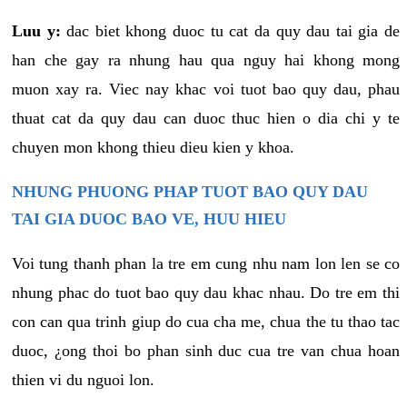
Luu y:
dac biet khong duoc tu cat da quy dau tai gia de
han che gay ra nhung hau qua nguy hai khong mong
muon xay ra. Viec nay khac voi tuot bao quy dau, phau
thuat cat da quy dau can duoc thuc hien o dia chi y te
chuyen mon khong thieu dieu kien y khoa.
NHUNG PHUONG PHAP TUOT BAO QUY DAU
TAI GIA DUOC BAO VE, HUU HIEU
Voi tung thanh phan la tre em cung nhu nam lon len se co
nhung phac do tuot bao quy dau khac nhau. Do tre em thi
con can qua trinh giup do cua cha me, chua the tu thao tac
duoc, ¿ong thoi bo phan sinh duc cua tre van chua hoan
thien vi du nguoi lon.