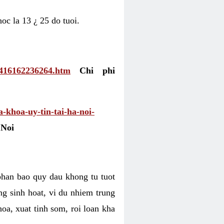
oc la 13 ¿ 25 do tuoi.
40416162236264.htm
Chi phi
khoa-uy-tin-tai-ha-noi-
 Noi
phan bao quy dau khong tu tuot
g sinh hoat, vi du nhiem trung
oa, xuat tinh som, roi loan kha