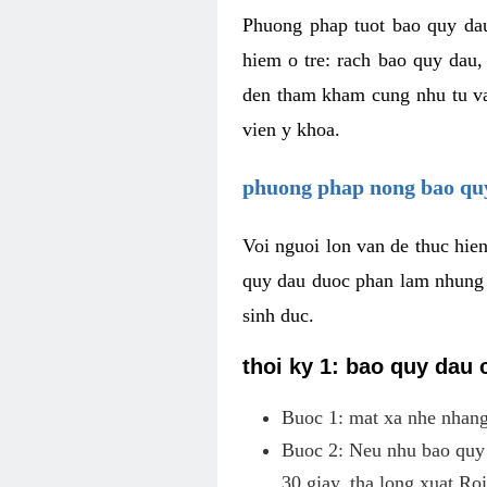
Phuong phap tuot bao quy da
hiem o tre: rach bao quy dau
den tham kham cung nhu tu van
vien y khoa.
phuong phap nong bao quy
Voi nguoi lon van de thuc hie
quy dau duoc phan lam nhung t
sinh duc.
thoi ky 1: bao quy dau 
Buoc 1: mat xa nhe nhan
Buoc 2: Neu nhu bao quy 
30 giay, tha long xuat Roi