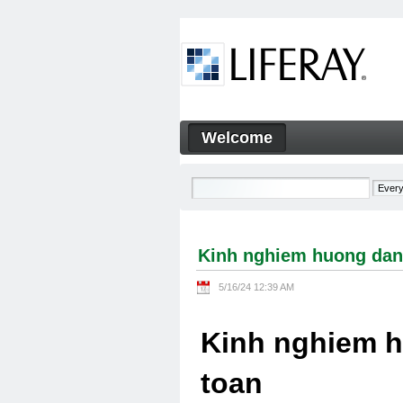
Skip to Content
Welcome
Kinh nghiem huong dan cach 
Navigation
Kinh nghiem huong dan 
5/16/24 12:39 AM
Kinh nghiem h
toan