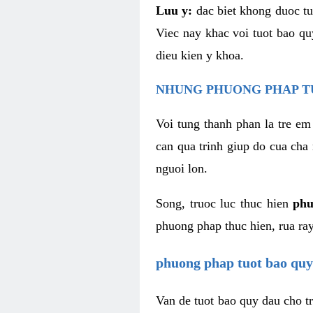
Luu y:
dac biet khong duoc t
Viec nay khac voi tuot bao qu
dieu kien y khoa.
NHUNG PHUONG PHAP TU
Voi tung thanh phan la tre e
can qua trinh giup do cua cha 
nguoi lon.
Song, truoc luc thuc hien
phu
phuong phap thuc hien, rua ra
phuong phap tuot bao quy
Van de tuot bao quy dau cho tr