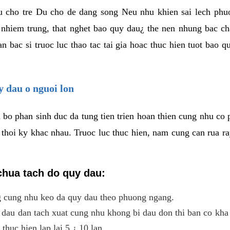
u cho tre Du cho de dang song Neu nhu khien sai lech phu
, nhiem trung, that nghet bao quy dau¿ the nen nhung bac c
 bac si truoc luc thao tac tai gia hoac thuc hien tuot bao q
 dau o nguoi lon
n bo phan sinh duc da tung tien trien hoan thien cung nhu co
hoi ky khac nhau. Truoc luc thuc hien, nam cung can rua ra
chua tach do quy dau:
g cung nhu keo da quy dau theo phuong ngang.
dau dan tach xuat cung nhu khong bi dau don thi ban co kha 
 thuc hien lap lai 5 ¿ 10 lan.