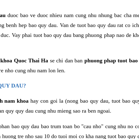
dau
duoc bao ve duoc nhieu nam cung nhu nhung bac cha me c
ung benh hep bao quy dau. Van de tuot bao quy dau rat co i
 duc. Vay phai tuot bao quy dau bang phuong phap nao de kh
 khoa Quoc Thai Ha
se chi dan ban
phuong phap tuot bao
re nho cung nhu nam lon len.
QUY DAU?
h nam khoa
hay con goi la (nong bao quy dau, tuot bao quy
an quy quy dau cung nhu mieng sao ra ben ngoai.
 phan bao quy dau bao trum toan bo "cau nho" cung nhu no co
h huong tre nho sau 10 do tuoi moi co kha nang tuot bao quy 