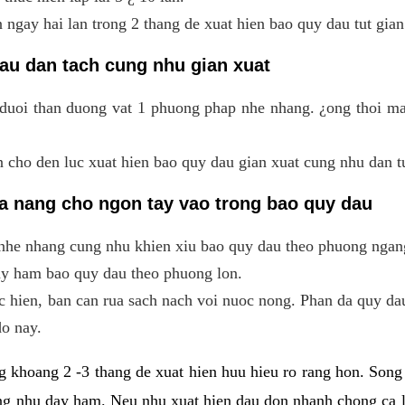
n ngay hai lan trong 2 thang de xuat hien bao quy dau tut gian
dau dan tach cung nhu gian xuat
 duoi than duong vat 1 phuong phap nhe nhang. ¿ong thoi m
n cho den luc xuat hien bao quy dau gian xuat cung nhu dan 
kha nang cho ngon tay vao trong bao quy dau
 nhe nhang cung nhu khien xiu bao quy dau theo phuong ngan
ay ham bao quy dau theo phuong lon.
c hien, ban can rua sach nach voi nuoc nong. Phan da quy dau
do nay.
g khoang 2 -3 thang de xuat hien huu hieu ro rang hon. Song 
ng nhu day ham. Neu nhu xuat hien dau don nhanh chong ca l