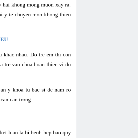
uy hai khong mong muon xay ra.
chi y te chuyen mon khong thieu
IEU
u khac nhau. Do tre em thi con
a tre van chua hoan thien vi du
van y khoa tu bac si de nam ro
can can trong.
 ket luan la bi benh hep bao quy