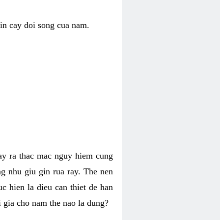
tin cay doi song cua nam.
gay ra thac mac nguy hiem cung
g nhu giu gin rua ray. The nen
c hien la dieu can thiet de han
i gia cho nam the nao la dung?