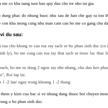
 me co kha nang tuot bao quy dau cho tre nho tai gia.
o dung phac do nhung buoc nhu sau de han che gay ra ton 
tre con kha mong cung nhu man cam can bo me co gang chu dao
vi du sau:
h rua cho khong to can rua ray sach se bo phan sinh duc (co
inh ly), bo me cung can rua tay that sach se truoc luc thuc 
 nach, bo me su dung 2 ngon tay nhe nhang, chu dao keo pha
", Roi lap lai.
n 1 -2 lan/ ngay trong khoang 1 -2 thang.
them y kien cua bac si ve nhung dang thuoc boi chuyen mon
rung o bo phan sinh duc.