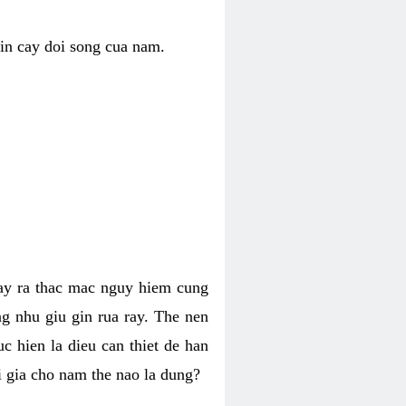
tin cay doi song cua nam.
gay ra thac mac nguy hiem cung
g nhu giu gin rua ray. The nen
c hien la dieu can thiet de han
i gia cho nam the nao la dung?