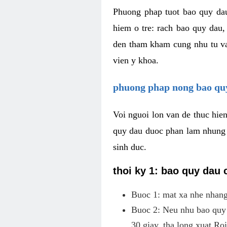
Phuong phap tuot bao quy da
hiem o tre: rach bao quy dau
den tham kham cung nhu tu van
vien y khoa.
phuong phap nong bao quy
Voi nguoi lon van de thuc hie
quy dau duoc phan lam nhung t
sinh duc.
thoi ky 1: bao quy dau 
Buoc 1: mat xa nhe nhan
Buoc 2: Neu nhu bao quy 
30 giay, tha long xuat Roi