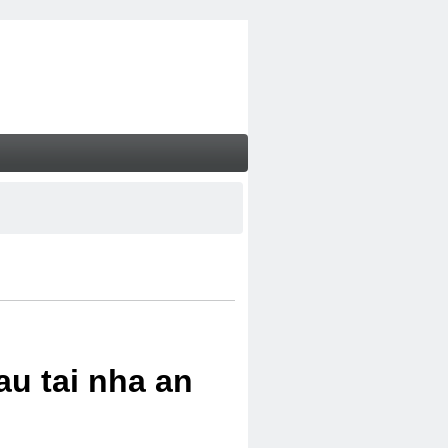
u tai nha an