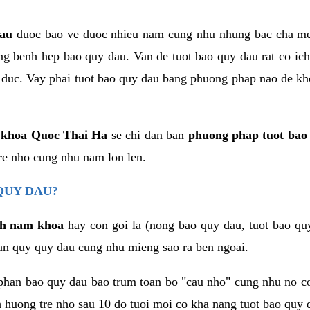
dau
duoc bao ve duoc nhieu nam cung nhu nhung bac cha me c
ung benh hep bao quy dau. Van de tuot bao quy dau rat co i
 duc. Vay phai tuot bao quy dau bang phuong phap nao de kh
 khoa Quoc Thai Ha
se chi dan ban
phuong phap tuot bao
re nho cung nhu nam lon len.
QUY DAU?
h nam khoa
hay con goi la (nong bao quy dau, tuot bao quy
an quy quy dau cung nhu mieng sao ra ben ngoai.
 phan bao quy dau bao trum toan bo "cau nho" cung nhu no co
h huong tre nho sau 10 do tuoi moi co kha nang tuot bao quy 