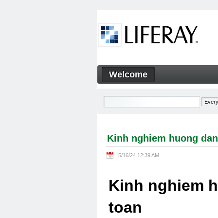
Skip to Content
Welcome
Kinh nghiem huong dan cach 
Navigation
Kinh nghiem huong dan 
5/16/24 12:39 AM
Kinh nghiem h
toan