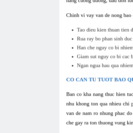
nang cuong duong, dau don luc
Chinh vi vay van de nong bao q
Tao dieu kien thuan tien d
Rua ray bo phan sinh duc
Han che nguy co bi nhiem 
Giam sut nguy co bi cac 
Ngan ngua hau qua nhiem 
CO CAN TU TUOT BAO Q
Ban co kha nang thuc hien tu
nhu khong ton qua nhieu chi 
van de nam ro nhung phac do c
che gay ra ton thuong vung ki