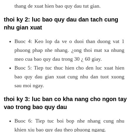
thang de xuat hien bao quy dau tut gian.
thoi ky 2: luc bao quy dau dan tach cung
nhu gian xuat
Buoc 4: Keo lop da ve o duoi than duong vat 1
phuong phap nhe nhang. ¿ong thoi mat xa nhung
meo cua bao quy dau trong 30 ¿ 60 giay.
Buoc 5: Tiep tuc thuc hien cho den luc xuat hien
bao quy dau gian xuat cung nhu dan tuot xuong
sau moi ngay.
thoi ky 3: luc ban co kha nang cho ngon tay
vao trong bao quy dau
Buoc 6: Tiep tuc boi bop nhe nhang cung nhu
khien xiu bao quy dau theo phuong ngang.