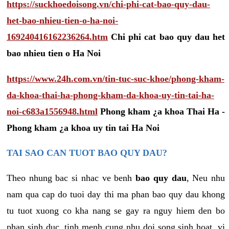
https://suckhoedoisong.vn/chi-phi-cat-bao-quy-dau-
het-bao-nhieu-tien-o-ha-noi-
169240416162236264.htm
Chi phi cat bao quy dau het
bao nhieu tien o Ha Noi
https://www.24h.com.vn/tin-tuc-suc-khoe/phong-kham-
da-khoa-thai-ha-phong-kham-da-khoa-uy-tin-tai-ha-
noi-c683a1556948.html
Phong kham ¿a khoa Thai Ha -
Phong kham ¿a khoa uy tin tai Ha Noi
TAI SAO CAN TUOT BAO QUY DAU?
Theo nhung bac si nhac ve benh
bao quy dau
, Neu nhu
nam qua cap do tuoi day thi ma phan bao quy dau khong
tu tuot xuong co kha nang se gay ra nguy hiem den bo
phan sinh duc, tinh menh cung nhu doi song sinh hoat, vi