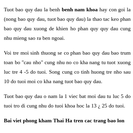
Tuot bao quy dau la benh
benh nam khoa
hay con goi la
(nong bao quy dau, tuot bao quy dau) la thao tac keo phan
bao quy dau xuong de khien ho phan quy quy dau cung
nhu mieng sao ra ben ngoai.
Voi tre moi sinh thuong se co phan bao quy dau bao trum
toan bo "cau nho" cung nhu no co kha nang tu tuot xuong
luc tre 4 -5 do tuoi. Song cung co tinh huong tre nho sau
10 do tuoi moi co kha nang tuot bao quy dau.
Tuot bao quy dau o nam la 1 viec bat moi dau tu luc 5 do
tuoi tro di cung nhu do tuoi khoa hoc la 13 ¿ 25 do tuoi.
Bai viet phong kham Thai Ha tren cac trang bao lon