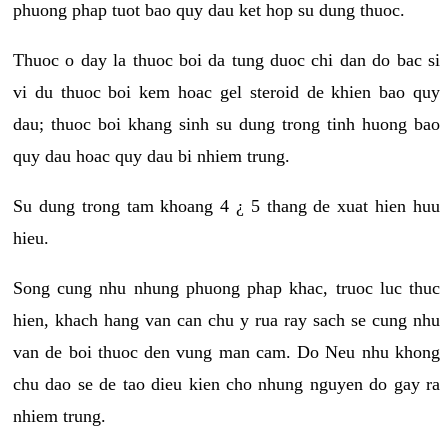
phuong phap tuot bao quy dau ket hop su dung thuoc.
Thuoc o day la thuoc boi da tung duoc chi dan do bac si
vi du thuoc boi kem hoac gel steroid de khien bao quy
dau; thuoc boi khang sinh su dung trong tinh huong bao
quy dau hoac quy dau bi nhiem trung.
Su dung trong tam khoang 4 ¿ 5 thang de xuat hien huu
hieu.
Song cung nhu nhung phuong phap khac, truoc luc thuc
hien, khach hang van can chu y rua ray sach se cung nhu
van de boi thuoc den vung man cam. Do Neu nhu khong
chu dao se de tao dieu kien cho nhung nguyen do gay ra
nhiem trung.