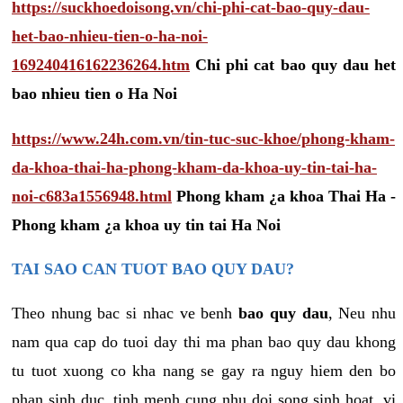
https://suckhoedoisong.vn/chi-phi-cat-bao-quy-dau-
het-bao-nhieu-tien-o-ha-noi-
169240416162236264.htm
Chi phi cat bao quy dau het
bao nhieu tien o Ha Noi
https://www.24h.com.vn/tin-tuc-suc-khoe/phong-kham-
da-khoa-thai-ha-phong-kham-da-khoa-uy-tin-tai-ha-
noi-c683a1556948.html
Phong kham ¿a khoa Thai Ha -
Phong kham ¿a khoa uy tin tai Ha Noi
TAI SAO CAN TUOT BAO QUY DAU?
Theo nhung bac si nhac ve benh
bao quy dau
, Neu nhu
nam qua cap do tuoi day thi ma phan bao quy dau khong
tu tuot xuong co kha nang se gay ra nguy hiem den bo
phan sinh duc, tinh menh cung nhu doi song sinh hoat, vi