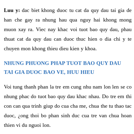
Luu y:
dac biet khong duoc tu cat da quy dau tai gia de
han che gay ra nhung hau qua nguy hai khong mong
muon xay ra. Viec nay khac voi tuot bao quy dau, phau
thuat cat da quy dau can duoc thuc hien o dia chi y te
chuyen mon khong thieu dieu kien y khoa.
NHUNG PHUONG PHAP TUOT BAO QUY DAU
TAI GIA DUOC BAO VE, HUU HIEU
Voi tung thanh phan la tre em cung nhu nam lon len se co
nhung phac do tuot bao quy dau khac nhau. Do tre em thi
con can qua trinh giup do cua cha me, chua the tu thao tac
duoc, ¿ong thoi bo phan sinh duc cua tre van chua hoan
thien vi du nguoi lon.