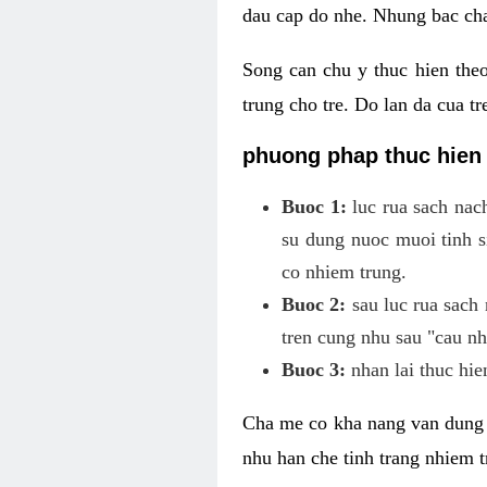
dau cap do nhe. Nhung bac cha
Song can chu y thuc hien the
trung cho tre. Do lan da cua 
phuong phap thuc hien 
Buoc 1:
luc rua sach nac
su dung nuoc muoi tinh s
co nhiem trung.
Buoc 2:
sau luc rua sach
tren cung nhu sau "cau nho
Buoc 3:
nhan lai thuc hie
Cha me co kha nang van dung 
nhu han che tinh trang nhiem t