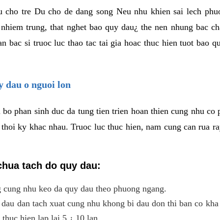
u cho tre Du cho de dang song Neu nhu khien sai lech phu
, nhiem trung, that nghet bao quy dau¿ the nen nhung bac c
 bac si truoc luc thao tac tai gia hoac thuc hien tuot bao q
 dau o nguoi lon
n bo phan sinh duc da tung tien trien hoan thien cung nhu co
hoi ky khac nhau. Truoc luc thuc hien, nam cung can rua ra
chua tach do quy dau:
g cung nhu keo da quy dau theo phuong ngang.
dau dan tach xuat cung nhu khong bi dau don thi ban co kha 
 thuc hien lap lai 5 ¿ 10 lan.