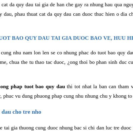
u cat da quy dau tai gia de han che gay ra nhung hau qua ng
y dau, phau thuat cat da quy dau can duoc thuc hien o dia 
OT BAO QUY DAU TAI GIA DUOC BAO VE, HUU H
m cung nhu nam lon len se co nhung phac do tuot bao quy da
me, chua the tu thao tac duoc, ¿ong thoi bo phan sinh duc cu
ong phap tuot bao quy dau
thi tot nhat la ban can tham 
y, phuc vu dung phuong phap cung nhu nhung chu y khong to 
 dau cho tre nho
e tai gia thuong cung duoc nhung bac si chi dan luc tre duoc