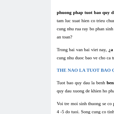
phuong phap tuot bao quy 
tam luc xuat hien co trieu ch
cung nhu rua ray bo phan sinh
an toan?
Trong bai van bai viet nay,
¿a
cung nhu duoc bao ve cho ca t
THE NAO LA TUOT BAO 
Tuot bao quy dau la benh
ben
quy dau xuong de khien ho ph
Voi tre moi sinh thuong se co
4 -5 do tuoi. Song cung co tin