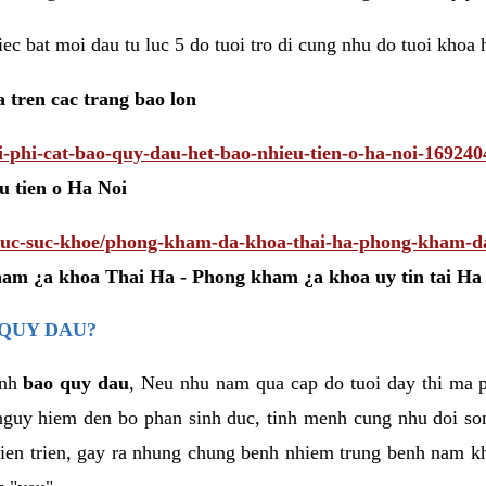
ec bat moi dau tu luc 5 do tuoi tro di cung nhu do tuoi khoa h
 tren cac trang bao lon
hi-phi-cat-bao-quy-dau-het-bao-nhieu-tien-o-ha-noi-1692
u tien o Ha Noi
tuc-suc-khoe/phong-kham-da-khoa-thai-ha-phong-kham-da-
m ¿a khoa Thai Ha - Phong kham ¿a khoa uy tin tai Ha
 QUY DAU?
enh
bao quy dau
, Neu nhu nam qua cap do tuoi day thi ma 
nguy hiem den bo phan sinh duc, tinh menh cung nhu doi son
ien trien, gay ra nhung chung benh nhiem trung benh nam kh