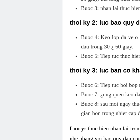
Buoc 3: nhan lai thuc hie
thoi ky 2: luc bao quy 
Buoc 4: Keo lop da ve o
dau trong 30 ¿ 60 giay.
Buoc 5: Tiep tuc thuc hie
thoi ky 3: luc ban co 
Buoc 6: Tiep tuc boi bop
Buoc 7: ¿ung quen keo d
Buoc 8: sau moi ngay thu
gian hon trong nhiet cap 
Luu y:
thuc hien nhan lai tron
nhe nhang voi bao quy dau cu