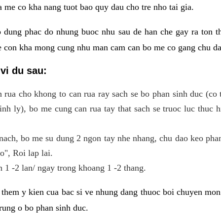
 me co kha nang tuot bao quy dau cho tre nho tai gia.
o dung phac do nhung buoc nhu sau de han che gay ra ton 
tre con kha mong cung nhu man cam can bo me co gang chu dao
vi du sau:
h rua cho khong to can rua ray sach se bo phan sinh duc (co
inh ly), bo me cung can rua tay that sach se truoc luc thuc 
 nach, bo me su dung 2 ngon tay nhe nhang, chu dao keo pha
", Roi lap lai.
n 1 -2 lan/ ngay trong khoang 1 -2 thang.
them y kien cua bac si ve nhung dang thuoc boi chuyen mon
rung o bo phan sinh duc.