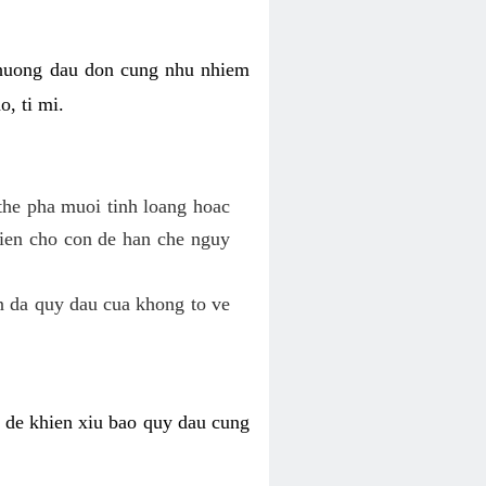
thuong dau don cung nhu nhiem
, ti mi.
 the pha muoi tinh loang hoac
hien cho con de han che nguy
n da quy dau cua khong to ve
 de khien xiu bao quy dau cung