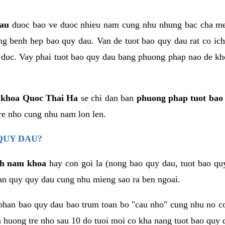
dau
duoc bao ve duoc nhieu nam cung nhu nhung bac cha me c
ung benh hep bao quy dau. Van de tuot bao quy dau rat co i
 duc. Vay phai tuot bao quy dau bang phuong phap nao de kh
 khoa Quoc Thai Ha
se chi dan ban
phuong phap tuot bao
re nho cung nhu nam lon len.
QUY DAU?
h nam khoa
hay con goi la (nong bao quy dau, tuot bao quy
an quy quy dau cung nhu mieng sao ra ben ngoai.
 phan bao quy dau bao trum toan bo "cau nho" cung nhu no co
h huong tre nho sau 10 do tuoi moi co kha nang tuot bao quy 