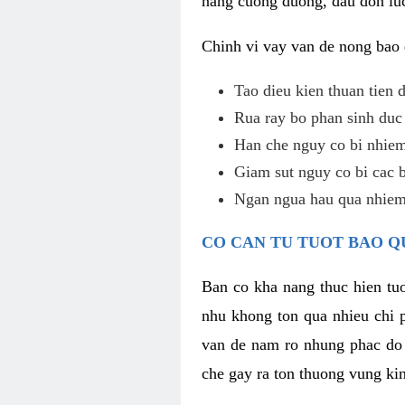
nang cuong duong, dau don luc
Chinh vi vay van de nong bao q
Tao dieu kien thuan tien d
Rua ray bo phan sinh duc
Han che nguy co bi nhiem 
Giam sut nguy co bi cac 
Ngan ngua hau qua nhiem 
CO CAN TU TUOT BAO Q
Ban co kha nang thuc hien tu
nhu khong ton qua nhieu chi 
van de nam ro nhung phac do c
che gay ra ton thuong vung ki