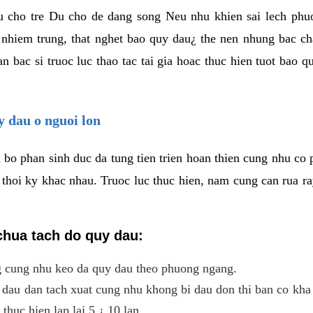
u cho tre Du cho de dang song Neu nhu khien sai lech phu
, nhiem trung, that nghet bao quy dau¿ the nen nhung bac c
 bac si truoc luc thao tac tai gia hoac thuc hien tuot bao q
 dau o nguoi lon
n bo phan sinh duc da tung tien trien hoan thien cung nhu co
hoi ky khac nhau. Truoc luc thuc hien, nam cung can rua ra
chua tach do quy dau:
g cung nhu keo da quy dau theo phuong ngang.
dau dan tach xuat cung nhu khong bi dau don thi ban co kha 
 thuc hien lap lai 5 ¿ 10 lan.