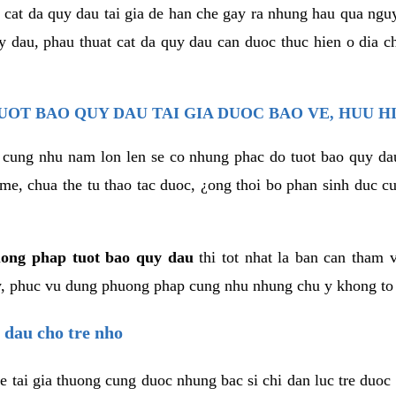
u cat da quy dau tai gia de han che gay ra nhung hau qua ng
y dau, phau thuat cat da quy dau can duoc thuc hien o dia 
OT BAO QUY DAU TAI GIA DUOC BAO VE, HUU H
m cung nhu nam lon len se co nhung phac do tuot bao quy da
me, chua the tu thao tac duoc, ¿ong thoi bo phan sinh duc cu
ong phap tuot bao quy dau
thi tot nhat la ban can tham 
y, phuc vu dung phuong phap cung nhu nhung chu y khong to 
 dau cho tre nho
e tai gia thuong cung duoc nhung bac si chi dan luc tre duoc