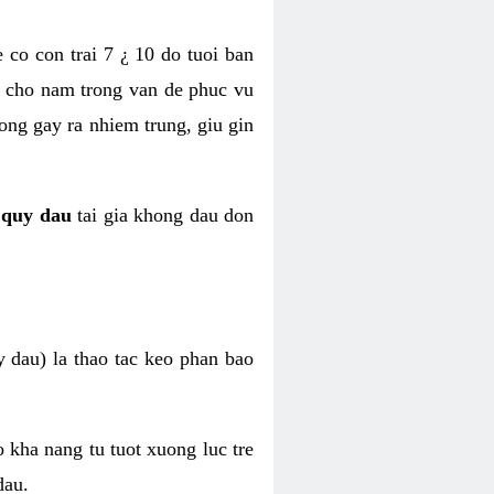
o con trai 7 ¿ 10 do tuoi ban
ch cho nam trong van de phuc vu
ong gay ra nhiem trung, giu gin
 quy dau
tai gia khong dau don
 dau) la thao tac keo phan bao
 kha nang tu tuot xuong luc tre
dau.