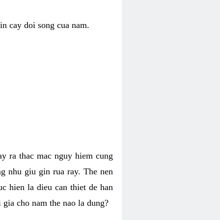
tin cay doi song cua nam.
gay ra thac mac nguy hiem cung
g nhu giu gin rua ray. The nen
c hien la dieu can thiet de han
i gia cho nam the nao la dung?