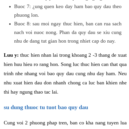
Buoc 7: ¿ung quen keo day ham bao quy dau theo
phuong lon.
Buoc 8: sau moi ngay thuc hien, ban can rua sach
nach voi nuoc nong. Phan da quy dau se xiu cung
nhu de dang tut gian hon trong nhiet cap do nay.
Luu y:
thuc hien nhan lai trong khoang 2 -3 thang de xuat
hien huu hieu ro rang hon. Song luc thuc hien can that qua
trinh nhe nhang voi bao quy dau cung nhu day ham. Neu
nhu xuat hien dau don nhanh chong ca luc ban khien nhe
thi hay ngung thao tac lai.
su dung thuoc tu tuot bao quy dau
Cung voi 2 phuong phap tren, ban co kha nang tuyen lua