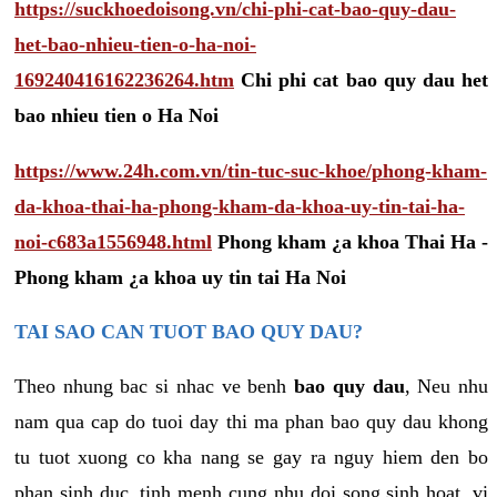
https://suckhoedoisong.vn/chi-phi-cat-bao-quy-dau-
het-bao-nhieu-tien-o-ha-noi-
169240416162236264.htm
Chi phi cat bao quy dau het
bao nhieu tien o Ha Noi
https://www.24h.com.vn/tin-tuc-suc-khoe/phong-kham-
da-khoa-thai-ha-phong-kham-da-khoa-uy-tin-tai-ha-
noi-c683a1556948.html
Phong kham ¿a khoa Thai Ha -
Phong kham ¿a khoa uy tin tai Ha Noi
TAI SAO CAN TUOT BAO QUY DAU?
Theo nhung bac si nhac ve benh
bao quy dau
, Neu nhu
nam qua cap do tuoi day thi ma phan bao quy dau khong
tu tuot xuong co kha nang se gay ra nguy hiem den bo
phan sinh duc, tinh menh cung nhu doi song sinh hoat, vi