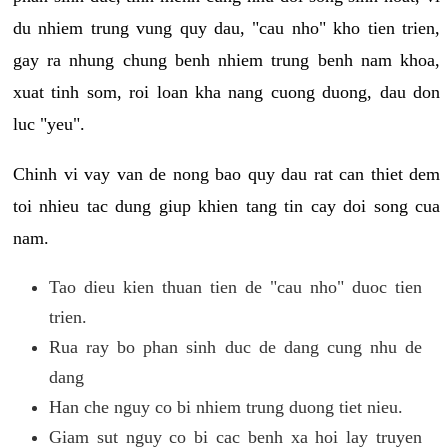
du nhiem trung vung quy dau, "cau nho" kho tien trien,
gay ra nhung chung benh nhiem trung benh nam khoa,
xuat tinh som, roi loan kha nang cuong duong, dau don
luc "yeu".
Chinh vi vay van de nong bao quy dau rat can thiet dem
toi nhieu tac dung giup khien tang tin cay doi song cua
nam.
Tao dieu kien thuan tien de "cau nho" duoc tien
trien.
Rua ray bo phan sinh duc de dang cung nhu de
dang
Han che nguy co bi nhiem trung duong tiet nieu.
Giam sut nguy co bi cac benh xa hoi lay truyen