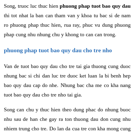
Song, truoc luc thuc hien
phuong phap tuot bao quy dau
thi tot nhat la ban can tham van y khoa tu bac si de nam
ro phuong phap thuc hien, rua ray, phuc vu dung phuong
phap cung nhu nhung chu y khong to can can trong.
phuong phap tuot bao quy dau cho tre nho
Van de tuot bao quy dau cho tre tai gia thuong cung duoc
nhung bac si chi dan luc tre duoc ket luan la bi benh hep
bao quy dau cap do nhe. Nhung bac cha me co kha nang
tuot bao quy dau cho tre nho tai gia.
Song can chu y thuc hien theo dung phac do nhung buoc
nhu sau de han che gay ra ton thuong dau don cung nhu
nhiem trung cho tre. Do lan da cua tre con kha mong cung