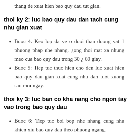
thang de xuat hien bao quy dau tut gian.
thoi ky 2: luc bao quy dau dan tach cung
nhu gian xuat
Buoc 4: Keo lop da ve o duoi than duong vat 1
phuong phap nhe nhang. ¿ong thoi mat xa nhung
meo cua bao quy dau trong 30 ¿ 60 giay.
Buoc 5: Tiep tuc thuc hien cho den luc xuat hien
bao quy dau gian xuat cung nhu dan tuot xuong
sau moi ngay.
thoi ky 3: luc ban co kha nang cho ngon tay
vao trong bao quy dau
Buoc 6: Tiep tuc boi bop nhe nhang cung nhu
khien xiu bao quy dau theo phuong ngang.