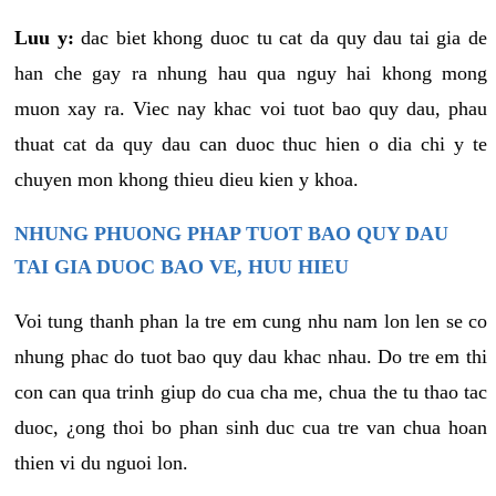
Luu y:
dac biet khong duoc tu cat da quy dau tai gia de
han che gay ra nhung hau qua nguy hai khong mong
muon xay ra. Viec nay khac voi tuot bao quy dau, phau
thuat cat da quy dau can duoc thuc hien o dia chi y te
chuyen mon khong thieu dieu kien y khoa.
NHUNG PHUONG PHAP TUOT BAO QUY DAU
TAI GIA DUOC BAO VE, HUU HIEU
Voi tung thanh phan la tre em cung nhu nam lon len se co
nhung phac do tuot bao quy dau khac nhau. Do tre em thi
con can qua trinh giup do cua cha me, chua the tu thao tac
duoc, ¿ong thoi bo phan sinh duc cua tre van chua hoan
thien vi du nguoi lon.