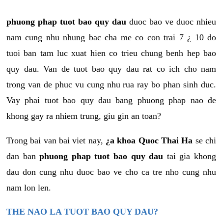
phuong phap tuot bao quy dau
duoc bao ve duoc nhieu
nam cung nhu nhung bac cha me co con trai 7 ¿ 10 do
tuoi ban tam luc xuat hien co trieu chung benh hep bao
quy dau. Van de tuot bao quy dau rat co ich cho nam
trong van de phuc vu cung nhu rua ray bo phan sinh duc.
Vay phai tuot bao quy dau bang phuong phap nao de
khong gay ra nhiem trung, giu gin an toan?
Trong bai van bai viet nay,
¿a khoa Quoc Thai Ha
se chi
dan ban
phuong phap tuot bao quy dau
tai gia khong
dau don cung nhu duoc bao ve cho ca tre nho cung nhu
nam lon len.
THE NAO LA TUOT BAO QUY DAU?