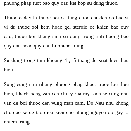
phuong phap tuot bao quy dau ket hop su dung thuoc.
Thuoc o day la thuoc boi da tung duoc chi dan do bac si
vi du thuoc boi kem hoac gel steroid de khien bao quy
dau; thuoc boi khang sinh su dung trong tinh huong bao
quy dau hoac quy dau bi nhiem trung.
Su dung trong tam khoang 4 ¿ 5 thang de xuat hien huu
hieu.
Song cung nhu nhung phuong phap khac, truoc luc thuc
hien, khach hang van can chu y rua ray sach se cung nhu
van de boi thuoc den vung man cam. Do Neu nhu khong
chu dao se de tao dieu kien cho nhung nguyen do gay ra
nhiem trung.