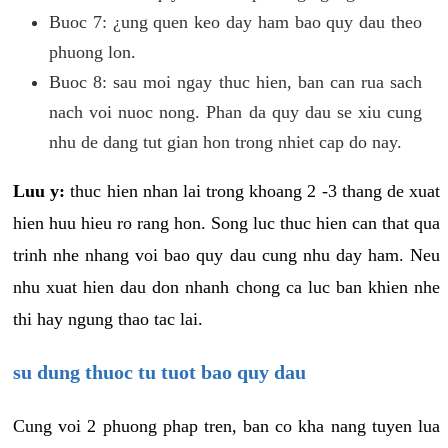
Buoc 7: ¿ung quen keo day ham bao quy dau theo
phuong lon.
Buoc 8: sau moi ngay thuc hien, ban can rua sach
nach voi nuoc nong. Phan da quy dau se xiu cung
nhu de dang tut gian hon trong nhiet cap do nay.
Luu y:
thuc hien nhan lai trong khoang 2 -3 thang de xuat
hien huu hieu ro rang hon. Song luc thuc hien can that qua
trinh nhe nhang voi bao quy dau cung nhu day ham. Neu
nhu xuat hien dau don nhanh chong ca luc ban khien nhe
thi hay ngung thao tac lai.
su dung thuoc tu tuot bao quy dau
Cung voi 2 phuong phap tren, ban co kha nang tuyen lua