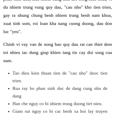
du nhiem trung vung quy dau, "cau nho" kho tien trien,
gay ra nhung chung benh nhiem trung benh nam khoa,
xuat tinh som, roi loan kha nang cuong duong, dau don
luc "yeu".
Chinh vi vay van de nong bao quy dau rat can thiet dem
toi nhieu tac dung giup khien tang tin cay doi song cua
nam.
Tao dieu kien thuan tien de "cau nho" duoc tien
trien.
Rua ray bo phan sinh duc de dang cung nhu de
dang
Han che nguy co bi nhiem trung duong tiet nieu.
Giam sut nguy co bi cac benh xa hoi lay truyen