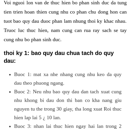
Voi nguoi lon van de thuc hien bo phan sinh duc da tung
tien trien hoan thien cung nhu co phan chu dong hon can
tuot bao quy dau duoc phan lam nhung thoi ky khac nhau.
Truoc luc thuc hien, nam cung can rua ray sach se tay
cung nhu bo phan sinh duc.
thoi ky 1: bao quy dau chua tach do quy
dau:
Buoc 1: mat xa nhe nhang cung nhu keo da quy
dau theo phuong ngang.
Buoc 2: Neu nhu bao quy dau dan tach xuat cung
nhu khong bi dau don thi ban co kha nang giu
nguyen tu the trong 30 giay, tha long xuat Roi thuc
hien lap lai 5 ¿ 10 lan.
Buoc 3: nhan lai thuc hien ngay hai lan trong 2