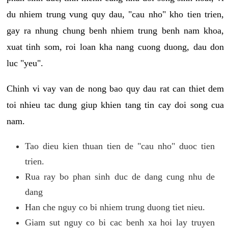
du nhiem trung vung quy dau, "cau nho" kho tien trien,
gay ra nhung chung benh nhiem trung benh nam khoa,
xuat tinh som, roi loan kha nang cuong duong, dau don
luc "yeu".
Chinh vi vay van de nong bao quy dau rat can thiet dem
toi nhieu tac dung giup khien tang tin cay doi song cua
nam.
Tao dieu kien thuan tien de "cau nho" duoc tien
trien.
Rua ray bo phan sinh duc de dang cung nhu de
dang
Han che nguy co bi nhiem trung duong tiet nieu.
Giam sut nguy co bi cac benh xa hoi lay truyen