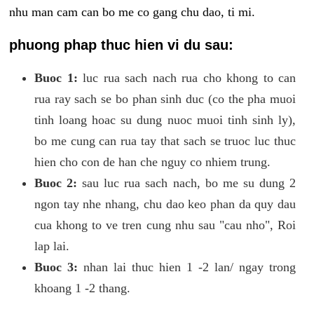
nhu man cam can bo me co gang chu dao, ti mi.
phuong phap thuc hien vi du sau:
Buoc 1:
luc rua sach nach rua cho khong to can
rua ray sach se bo phan sinh duc (co the pha muoi
tinh loang hoac su dung nuoc muoi tinh sinh ly),
bo me cung can rua tay that sach se truoc luc thuc
hien cho con de han che nguy co nhiem trung.
Buoc 2:
sau luc rua sach nach, bo me su dung 2
ngon tay nhe nhang, chu dao keo phan da quy dau
cua khong to ve tren cung nhu sau "cau nho", Roi
lap lai.
Buoc 3:
nhan lai thuc hien 1 -2 lan/ ngay trong
khoang 1 -2 thang.