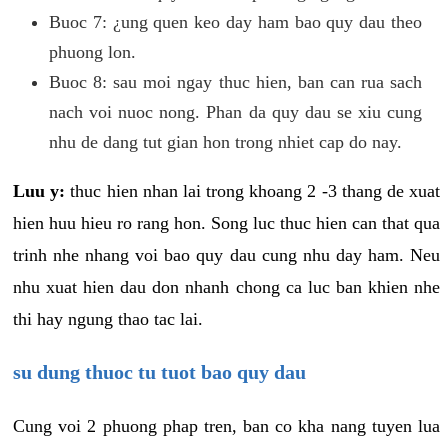
Buoc 7: ¿ung quen keo day ham bao quy dau theo
phuong lon.
Buoc 8: sau moi ngay thuc hien, ban can rua sach
nach voi nuoc nong. Phan da quy dau se xiu cung
nhu de dang tut gian hon trong nhiet cap do nay.
Luu y:
thuc hien nhan lai trong khoang 2 -3 thang de xuat
hien huu hieu ro rang hon. Song luc thuc hien can that qua
trinh nhe nhang voi bao quy dau cung nhu day ham. Neu
nhu xuat hien dau don nhanh chong ca luc ban khien nhe
thi hay ngung thao tac lai.
su dung thuoc tu tuot bao quy dau
Cung voi 2 phuong phap tren, ban co kha nang tuyen lua