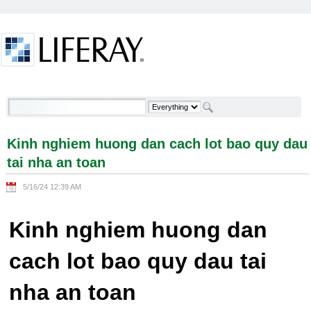
Skip to Content
Kinh nghiem huong dan cach lot bao quy dau tai
nha an toan - Welcome
Kinh nghiem huong dan cach lot bao quy dau
tai nha an toan
5/16/24 12:39 AM
Kinh nghiem huong dan
cach lot bao quy dau tai
nha an toan