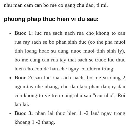
nhu man cam can bo me co gang chu dao, ti mi.
phuong phap thuc hien vi du sau:
Buoc 1:
luc rua sach nach rua cho khong to can
rua ray sach se bo phan sinh duc (co the pha muoi
tinh loang hoac su dung nuoc muoi tinh sinh ly),
bo me cung can rua tay that sach se truoc luc thuc
hien cho con de han che nguy co nhiem trung.
Buoc 2:
sau luc rua sach nach, bo me su dung 2
ngon tay nhe nhang, chu dao keo phan da quy dau
cua khong to ve tren cung nhu sau "cau nho", Roi
lap lai.
Buoc 3:
nhan lai thuc hien 1 -2 lan/ ngay trong
khoang 1 -2 thang.