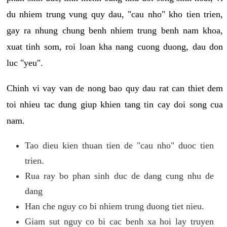
du nhiem trung vung quy dau, "cau nho" kho tien trien,
gay ra nhung chung benh nhiem trung benh nam khoa,
xuat tinh som, roi loan kha nang cuong duong, dau don
luc "yeu".
Chinh vi vay van de nong bao quy dau rat can thiet dem
toi nhieu tac dung giup khien tang tin cay doi song cua
nam.
Tao dieu kien thuan tien de "cau nho" duoc tien
trien.
Rua ray bo phan sinh duc de dang cung nhu de
dang
Han che nguy co bi nhiem trung duong tiet nieu.
Giam sut nguy co bi cac benh xa hoi lay truyen