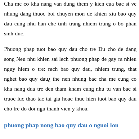
Cha me co kha nang van dung them y kien cua bac si ve
nhung dang thuoc boi chuyen mon de khien xiu bao quy
dau cung nhu han che tinh trang nhiem trung o bo phan
sinh duc.
Phuong phap tuot bao quy dau cho tre Du cho de dang
song Neu nhu khien sai lech phuong phap de gay ra nhieu
nguy hiem o tre: rach bao quy dau, nhiem trung, that
nghet bao quy dau¿ the nen nhung bac cha me cung co
kha nang dua tre den tham kham cung nhu tu van bac si
truoc luc thao tac tai gia hoac thuc hien tuot bao quy dau
cho tre do doi ngu thanh vien y khoa.
phuong phap nong bao quy dau o nguoi lon