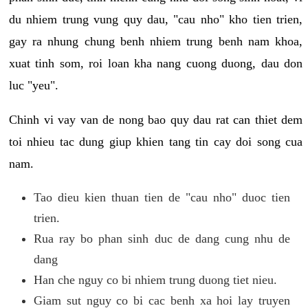
du nhiem trung vung quy dau, "cau nho" kho tien trien,
gay ra nhung chung benh nhiem trung benh nam khoa,
xuat tinh som, roi loan kha nang cuong duong, dau don
luc "yeu".
Chinh vi vay van de nong bao quy dau rat can thiet dem
toi nhieu tac dung giup khien tang tin cay doi song cua
nam.
Tao dieu kien thuan tien de "cau nho" duoc tien
trien.
Rua ray bo phan sinh duc de dang cung nhu de
dang
Han che nguy co bi nhiem trung duong tiet nieu.
Giam sut nguy co bi cac benh xa hoi lay truyen