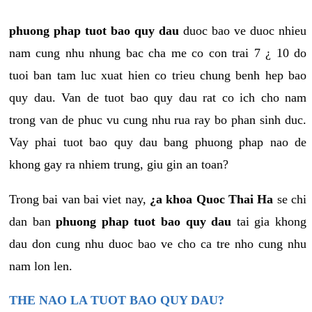
phuong phap tuot bao quy dau
duoc bao ve duoc nhieu
nam cung nhu nhung bac cha me co con trai 7 ¿ 10 do
tuoi ban tam luc xuat hien co trieu chung benh hep bao
quy dau. Van de tuot bao quy dau rat co ich cho nam
trong van de phuc vu cung nhu rua ray bo phan sinh duc.
Vay phai tuot bao quy dau bang phuong phap nao de
khong gay ra nhiem trung, giu gin an toan?
Trong bai van bai viet nay,
¿a khoa Quoc Thai Ha
se chi
dan ban
phuong phap tuot bao quy dau
tai gia khong
dau don cung nhu duoc bao ve cho ca tre nho cung nhu
nam lon len.
THE NAO LA TUOT BAO QUY DAU?