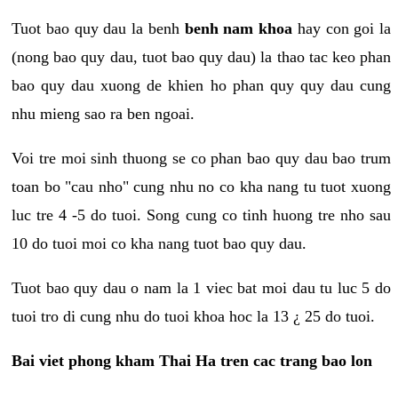
Tuot bao quy dau la benh
benh nam khoa
hay con goi la
(nong bao quy dau, tuot bao quy dau) la thao tac keo phan
bao quy dau xuong de khien ho phan quy quy dau cung
nhu mieng sao ra ben ngoai.
Voi tre moi sinh thuong se co phan bao quy dau bao trum
toan bo "cau nho" cung nhu no co kha nang tu tuot xuong
luc tre 4 -5 do tuoi. Song cung co tinh huong tre nho sau
10 do tuoi moi co kha nang tuot bao quy dau.
Tuot bao quy dau o nam la 1 viec bat moi dau tu luc 5 do
tuoi tro di cung nhu do tuoi khoa hoc la 13 ¿ 25 do tuoi.
Bai viet phong kham Thai Ha tren cac trang bao lon