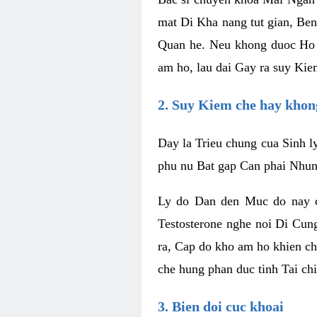
mat Di Kha nang tut gian, Ben
Quan he. Neu khong duoc Ho 
am ho, lau dai Gay ra suy Ki
2. Suy Kiem che hay khon
Day la Trieu chung cua Sinh 
phu nu Bat gap Can phai Nhun
Ly do Dan den Muc do nay ch
Testosterone nghe noi Di Cun
ra, Cap do kho am ho khien c
che hung phan duc tinh Tai chi
3. Bien doi cuc khoai