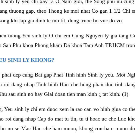
nh sinh ly yeu chi xay ra O Nam gioi, the Song phu nu cu
 cang thuong gap, theo Thong ke moi nhat Co gan 1 1/2 Chi
ong khi lap gia dinh te mo tit, dung truoc bo vuc do vo.
en tuong Yeu sinh ly O chi em Cung Nguyen ly gia tang 
m San Phu khoa Phong kham Da khoa Tam Anh TP.HCM trong 
EU SINH LY KHONG?
, phai dep cung Bat gap Phai Tinh hinh Sinh ly yeu. Mot N
 roi dang nhap Tinh hinh Han che hung phan duc tinh dang
u sau sinh no hay Giai doan tien man kinh ¿ tat kinh. (1)
 Yeu sinh ly chi em duoc xem la rao can vo hinh giua co th
 roi dang nhap Cap do mat tu tin, tu ti hoac uc che Luc kh
i, Phu nu se Mac Han che ham muon, khong con ham muon d