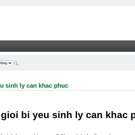
nh ly can khac phuc - Welcome
eu sinh ly can khac phuc
gioi bi yeu sinh ly can khac