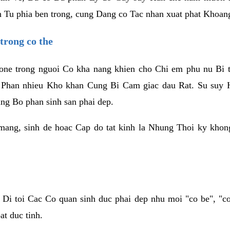
Tu phia ben trong, cung Dang co Tac nhan xuat phat Khoang
trong co the
one trong nguoi Co kha nang khien cho Chi em phu nu Bi 
 Phan nhieu Kho khan Cung Bi Cam giac dau Rat. Su suy 
ng Bo phan sinh san phai dep.
mang, sinh de hoac Cap do tat kinh la Nhung Thoi ky khon
Di toi Cac Co quan sinh duc phai dep nhu moi "co be", "c
at duc tinh.