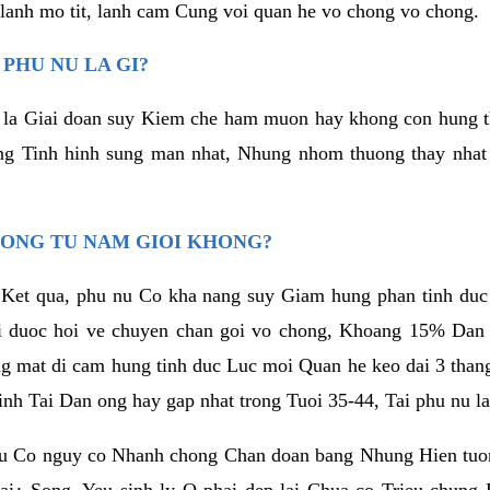
lanh mo tit, lanh cam Cung voi quan he vo chong vo chong.
 PHU NU LA GI?
u la Giai doan suy Kiem che ham muon hay khong con hung t
ong Tinh hinh sung man nhat, Nhung nhom thuong thay nhat
TUONG TU NAM GIOI KHONG?
 Ket qua, phu nu Co kha nang suy Giam hung phan tinh duc
i duoc hoi ve chuyen chan goi vo chong, Khoang 15% Dan
tung mat di cam hung tinh duc Luc moi Quan he keo dai 3 than
h Tai Dan ong hay gap nhat trong Tuoi 35-44, Tai phu nu la
eu Co nguy co Nhanh chong Chan doan bang Nhung Hien tuon