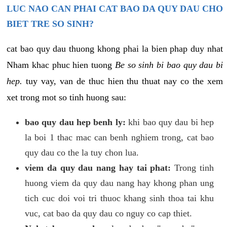
LUC NAO CAN PHAI CAT BAO DA QUY DAU CHO
BIET TRE SO SINH?
cat bao quy dau thuong khong phai la bien phap duy nhat
Nham khac phuc hien tuong
Be so sinh bi bao quy dau bi
hep.
tuy vay, van de thuc hien thu thuat nay co the xem
xet trong mot so tinh huong sau:
bao quy dau hep benh ly:
khi bao quy dau bi hep
la boi 1 thac mac can benh nghiem trong, cat bao
quy dau co the la tuy chon lua.
viem da quy dau nang hay tai phat:
Trong tinh
huong viem da quy dau nang hay khong phan ung
tich cuc doi voi tri thuoc khang sinh thoa tai khu
vuc, cat bao da quy dau co nguy co cap thiet.