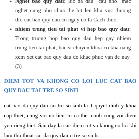
Nghet bao quy dau:
luc da dau "cau nho" mac
nghet cung nhu chua the lot len khu vuc thuong
thi, cat bao quy dau co nguy co la Cach thuc.
nhiem trung tieu tai phat vi hep bao quy dau:
Trong truong hop bao quy dau hep gay nhiem
trung tieu tai phat, bac si chuyen khoa co kha nang
xem xet cat bao quy dau de khac phuc van de nay.
(3)
DIEM TOT VA KHONG CO LOI LUC CAT BAO
QUY DAU TAI TRE SO SINH
cat bao da quy dau tai tre so sinh la 1 quyet dinh y khoa
cap thiet, cung voi no lieu co ca the manh cung voi diem
yeu rieng biet. Sau day la cac diem tot va khong co loi khi
lam thu thuat cat da quy dau o tre so sinh: