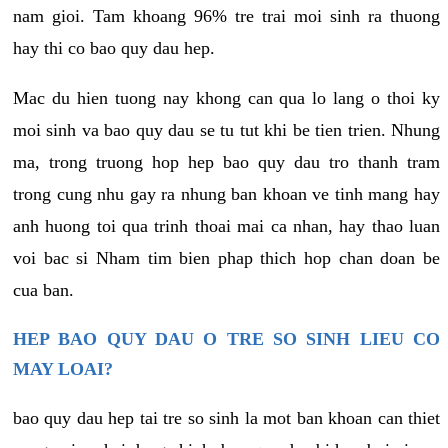
nam gioi. Tam khoang 96% tre trai moi sinh ra thuong
hay thi co bao quy dau hep.
Mac du hien tuong nay khong can qua lo lang o thoi ky
moi sinh va bao quy dau se tu tut khi be tien trien. Nhung
ma, trong truong hop hep bao quy dau tro thanh tram
trong cung nhu gay ra nhung ban khoan ve tinh mang hay
anh huong toi qua trinh thoai mai ca nhan, hay thao luan
voi bac si Nham tim bien phap thich hop chan doan be
cua ban.
HEP BAO QUY DAU O TRE SO SINH LIEU CO
MAY LOAI?
bao quy dau hep tai tre so sinh la mot ban khoan can thiet