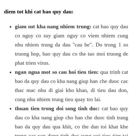
diem tot khi cat bao quy dau:
giam sut kha nang nhiem trung:
cat bao quy dau
co nguy co suy giam nguy co viem nhiem cung
nhu nhiem trung da dau "cau be". Do trong 1 so
truong hop, bao quy dau co the tao moi truong de
phat trien virus.
ngan ngua mot so cau hoi tieu tien:
qua trinh cat
bao da quy dau co kha nang giup han che duoc cac
thac mac nhu di giai kho khan, di tieu dau don,
cung nhu nhiem trung tieu quay tro lai.
thuan tien trong doi song tinh duc:
cat bao quy
dau co kha nang giup cho han che duoc tinh trang
bao da quy dau qua khit, co the dan toi khat khe
trong cac van dong tinh duc cung voi tieu tien tai