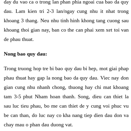
day du vao ca o trong lan phan phia ngoai cua bao da quy
dau. Lam kien tri 2-3 lan/ngay cung nhu it nhat trong
khoang 3 thang. Neu nhu tinh hinh khong tang cuong sau
khoang thoi gian nay, ban co the can phai xem xet toi van
de phau thuat.
Nong bao quy dau:
Trong truong hop tre bi bao quy dau bi hep, mot giai phap
phau thuat hay gap la nong bao da quy dau. Viec nay don
gian cung nhu nhanh chong, thuong hay chi mat khoang
tam 3-5 phut Nham hoan thanh. Song, dieu can thiet la
sau luc tieu phau, bo me can thiet de y cung voi phuc vu
be can than, do luc nay co kha nang tiep dien dau don va
chay mau o phan dau duong vat.