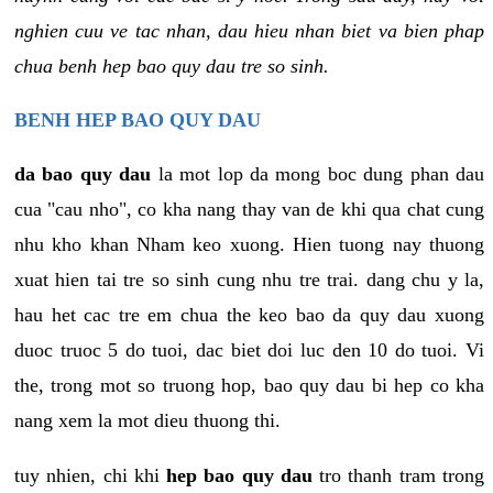
nghien cuu ve tac nhan, dau hieu nhan biet va bien phap
chua benh hep bao quy dau tre so sinh.
BENH HEP BAO QUY DAU
da bao quy dau
la mot lop da mong boc dung phan dau
cua "cau nho", co kha nang thay van de khi qua chat cung
nhu kho khan Nham keo xuong. Hien tuong nay thuong
xuat hien tai tre so sinh cung nhu tre trai. dang chu y la,
hau het cac tre em chua the keo bao da quy dau xuong
duoc truoc 5 do tuoi, dac biet doi luc den 10 do tuoi. Vi
the, trong mot so truong hop, bao quy dau bi hep co kha
nang xem la mot dieu thuong thi.
tuy nhien, chi khi
hep bao quy dau
tro thanh tram trong