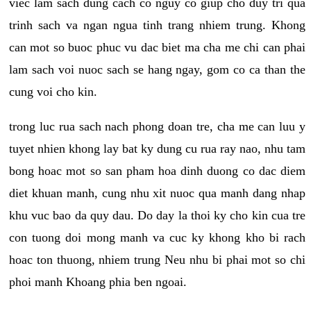
viec lam sach dung cach co nguy co giup cho duy tri qua
trinh sach va ngan ngua tinh trang nhiem trung. Khong
can mot so buoc phuc vu dac biet ma cha me chi can phai
lam sach voi nuoc sach se hang ngay, gom co ca than the
cung voi cho kin.
trong luc rua sach nach phong doan tre, cha me can luu y
tuyet nhien khong lay bat ky dung cu rua ray nao, nhu tam
bong hoac mot so san pham hoa dinh duong co dac diem
diet khuan manh, cung nhu xit nuoc qua manh dang nhap
khu vuc bao da quy dau. Do day la thoi ky cho kin cua tre
con tuong doi mong manh va cuc ky khong kho bi rach
hoac ton thuong, nhiem trung Neu nhu bi phai mot so chi
phoi manh Khoang phia ben ngoai.