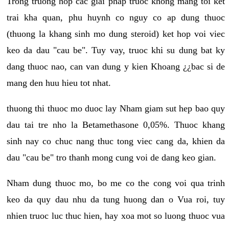
Trong truong hop cac giai phap truoc khong mang toi ket
trai kha quan, phu huynh co nguy co ap dung thuoc
(thuong la khang sinh mo dung steroid) ket hop voi viec
keo da dau "cau be". Tuy vay, truoc khi su dung bat ky
dang thuoc nao, can van dung y kien Khoang ¿¿bac si de
mang den huu hieu tot nhat.
thuong thi thuoc mo duoc lay Nham giam sut hep bao quy
dau tai tre nho la Betamethasone 0,05%. Thuoc khang
sinh nay co chuc nang thuc tong viec cang da, khien da
dau "cau be" tro thanh mong cung voi de dang keo gian.
Nham dung thuoc mo, bo me co the cong voi qua trinh
keo da quy dau nhu da tung huong dan o Vua roi, tuy
nhien truoc luc thuc hien, hay xoa mot so luong thuoc vua