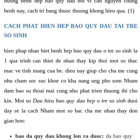
huong benh hep bao quy dau boi vi can nguyen chung
benh nay, cach tri bang thuoc thuong khong hieu qua. (1)
CACH PHAT HIEN HEP BAO QUY DAU TAI TRE
SO SINH
bien phap nhan biet benh hep bao quy dau o tre so sinh la
1 qua trinh can thiet de nhan thay kip thoi mot so thac
mac ve tinh mang cua be. dieu nay giup cho cha me cung
nhu cham soc suc khoe co kha nang ung pho som Nham
dam bao su thoai mai cung nhu phat trien thuong thi cho
kin. Mot so
Dau hieu bao quy dau hep o tre so sinh
duoi
day se la cach Nham mot so bac cha me nhan thay don
gian hon:
bao da quy dau khong lon ra duoc:
da bao quy