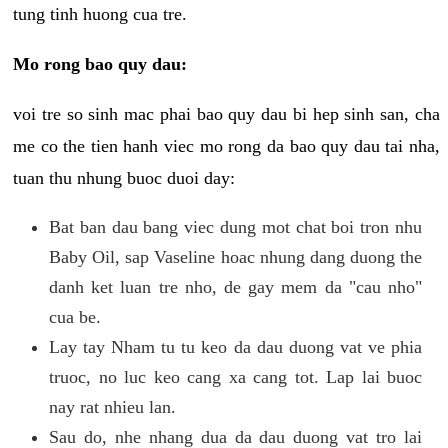
tung tinh huong cua tre.
Mo rong bao quy dau:
voi tre so sinh mac phai bao quy dau bi hep sinh san, cha
me co the tien hanh viec mo rong da bao quy dau tai nha,
tuan thu nhung buoc duoi day:
Bat ban dau bang viec dung mot chat boi tron nhu
Baby Oil, sap Vaseline hoac nhung dang duong the
danh ket luan tre nho, de gay mem da "cau nho"
cua be.
Lay tay Nham tu tu keo da dau duong vat ve phia
truoc, no luc keo cang xa cang tot. Lap lai buoc
nay rat nhieu lan.
Sau do, nhe nhang dua da dau duong vat tro lai