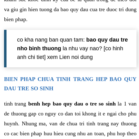
va giu gin hien tuong da bao quy dau cua tre duoc tri dung
bien phap.
co kha nang ban quan tam:
bao quy dau tre
nho binh thuong
la nhu vay nao? [co hinh
anh chi tiet] xem Lien noi dung
BIEN PHAP CHUA TINH TRANG HEP BAO QUY
DAU TRE SO SINH
tinh trang
benh hep bao quy dau o tre so sinh
la 1 van
de thuong gap co nguy co dan toi khong it e ngai cho phu
huynh. Nhung ma, van de chua tri tinh trang nay thuong
co cac bien phap huu hieu cung nhu an toan, phu hop theo