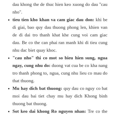
dau khong the de thuc hien keo xuong do dau "cau
nho".
tieu tien kho khan va cam giac dau don:
khi be
di giai, bao quy dau thuong phong len, khien van
de di dai tro thanh khat khe cung voi cam giac
dau. Be co the can phai ran manh khi di tieu cung
nhu dac biet quay khoc.
"cau nho" thi co mot so bieu hien sung, ngua
ngay, cung nhu do:
duong vat cua be co kha nang
tro thanh phong to, ngua, cung nhu lieu co mau do
that thuong.
Mu hay dich bat thuong:
quy dau co nguy co bat
moi dau bai tiet chay mu hay dich Khong binh
thuong bat thuong.
Sot keo dai khong Ro nguyen nhan:
Tre co the