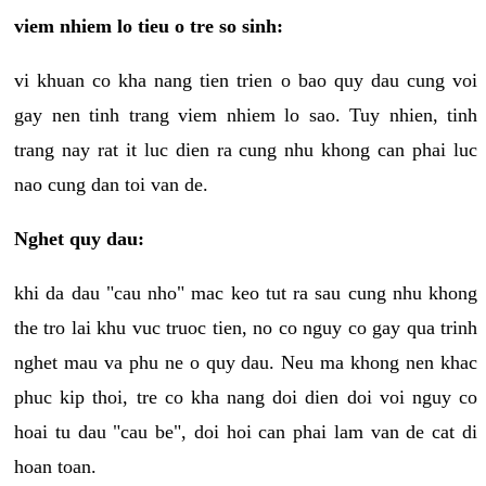
viem nhiem lo tieu o tre so sinh:
vi khuan co kha nang tien trien o bao quy dau cung voi
gay nen tinh trang viem nhiem lo sao. Tuy nhien, tinh
trang nay rat it luc dien ra cung nhu khong can phai luc
nao cung dan toi van de.
Nghet quy dau:
khi da dau "cau nho" mac keo tut ra sau cung nhu khong
the tro lai khu vuc truoc tien, no co nguy co gay qua trinh
nghet mau va phu ne o quy dau. Neu ma khong nen khac
phuc kip thoi, tre co kha nang doi dien doi voi nguy co
hoai tu dau "cau be", doi hoi can phai lam van de cat di
hoan toan.