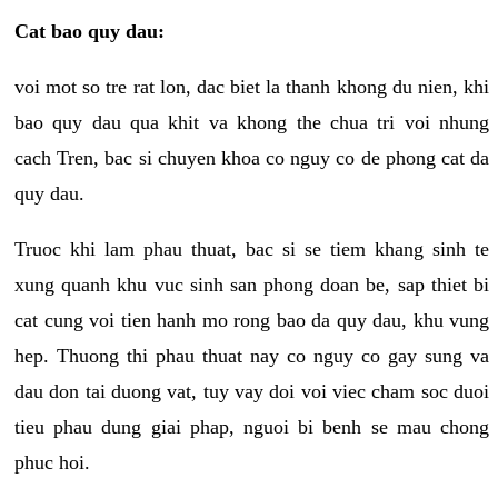
Cat bao quy dau:
voi mot so tre rat lon, dac biet la thanh khong du nien, khi
bao quy dau qua khit va khong the chua tri voi nhung
cach Tren, bac si chuyen khoa co nguy co de phong cat da
quy dau.
Truoc khi lam phau thuat, bac si se tiem khang sinh te
xung quanh khu vuc sinh san phong doan be, sap thiet bi
cat cung voi tien hanh mo rong bao da quy dau, khu vung
hep. Thuong thi phau thuat nay co nguy co gay sung va
dau don tai duong vat, tuy vay doi voi viec cham soc duoi
tieu phau dung giai phap, nguoi bi benh se mau chong
phuc hoi.