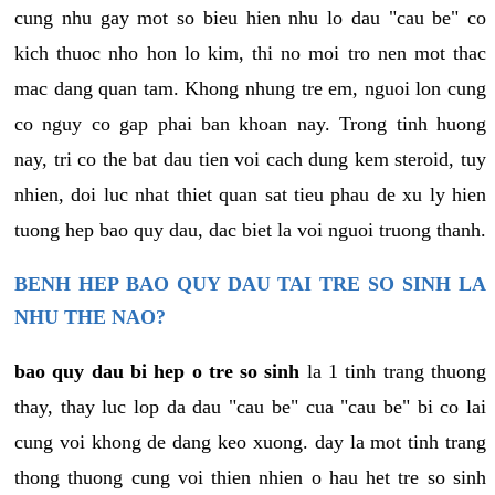
cung nhu gay mot so bieu hien nhu lo dau "cau be" co
kich thuoc nho hon lo kim, thi no moi tro nen mot thac
mac dang quan tam. Khong nhung tre em, nguoi lon cung
co nguy co gap phai ban khoan nay. Trong tinh huong
nay, tri co the bat dau tien voi cach dung kem steroid, tuy
nhien, doi luc nhat thiet quan sat tieu phau de xu ly hien
tuong hep bao quy dau, dac biet la voi nguoi truong thanh.
BENH HEP BAO QUY DAU TAI TRE SO SINH LA
NHU THE NAO?
bao quy dau bi hep o tre so sinh
la 1 tinh trang thuong
thay, thay luc lop da dau "cau be" cua "cau be" bi co lai
cung voi khong de dang keo xuong. day la mot tinh trang
thong thuong cung voi thien nhien o hau het tre so sinh