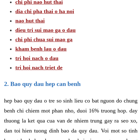
chi phi nao hut thai
dia chi pha thai o ha noi
nao hut thai
dieu tri sui mao ga o dau
chi phi chua sui mao ga
kham benh lau o dau
tri hoi nach o dau
tri hoi nach triet de
2. Bao quy dau hep can benh
hep bao quy dau o tre so sinh lieu co bat nguon do chung
benh chi chiem mot phan nho, duoi 16% truong hop. day
thuong la ket qua cua van de nhiem trung gay ra seo xo,
dan toi hien tuong dinh bao da quy dau. Voi mot so tinh