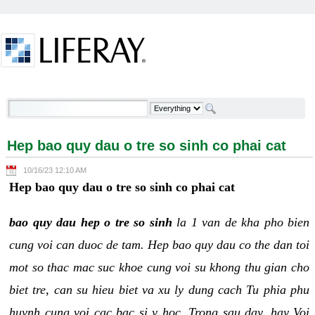
Skip to Content
Hep bao quy dau o tre so sinh co phai cat -
Welcome
Hep bao quy dau o tre so sinh co phai cat
10/16/23 12:10 AM
Hep bao quy dau o tre so sinh co phai cat
bao quy dau hep o tre so sinh
la 1 van de kha pho bien
cung voi can duoc de tam. Hep bao quy dau co the dan toi
mot so thac mac suc khoe cung voi su khong thu gian cho
biet tre, can su hieu biet va xu ly dung cach Tu phia phu
huynh cung voi cac bac si y hoc. Trong sau day, hay Voi