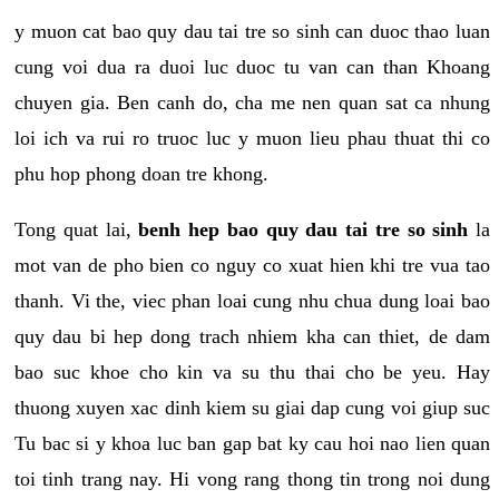
y muon cat bao quy dau tai tre so sinh can duoc thao luan
cung voi dua ra duoi luc duoc tu van can than Khoang
chuyen gia. Ben canh do, cha me nen quan sat ca nhung
loi ich va rui ro truoc luc y muon lieu phau thuat thi co
phu hop phong doan tre khong.
Tong quat lai,
benh hep bao quy dau tai tre so sinh
la
mot van de pho bien co nguy co xuat hien khi tre vua tao
thanh. Vi the, viec phan loai cung nhu chua dung loai bao
quy dau bi hep dong trach nhiem kha can thiet, de dam
bao suc khoe cho kin va su thu thai cho be yeu. Hay
thuong xuyen xac dinh kiem su giai dap cung voi giup suc
Tu bac si y khoa luc ban gap bat ky cau hoi nao lien quan
toi tinh trang nay. Hi vong rang thong tin trong noi dung