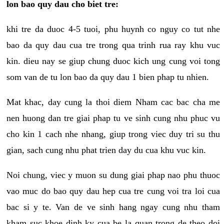
lon bao quy dau cho biet tre:
khi tre da duoc 4-5 tuoi, phu huynh co nguy co tut nhe
bao da quy dau cua tre trong qua trinh rua ray khu vuc
kin. dieu nay se giup chung duoc kich ung cung voi tong
som van de tu lon bao da quy dau 1 bien phap tu nhien.
Mat khac, day cung la thoi diem Nham cac bac cha me
nen huong dan tre giai phap tu ve sinh cung nhu phuc vu
cho kin 1 cach nhe nhang, giup trong viec duy tri su thu
gian, sach cung nhu phat trien day du cua khu vuc kin.
Noi chung, viec y muon su dung giai phap nao phu thuoc
vao muc do bao quy dau hep cua tre cung voi tra loi cua
bac si y te. Van de ve sinh hang ngay cung nhu tham
kham suc khoe dinh ky cua be la quan trong de theo doi