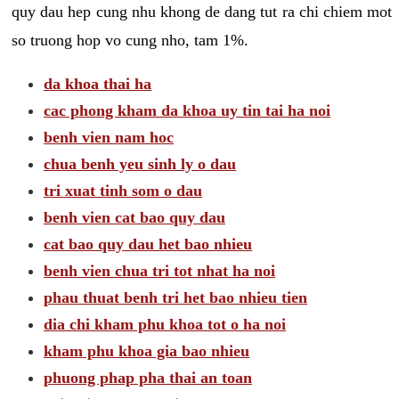
quy dau hep cung nhu khong de dang tut ra chi chiem mot
so truong hop vo cung nho, tam 1%.
da khoa thai ha
cac phong kham da khoa uy tin tai ha noi
benh vien nam hoc
chua benh yeu sinh ly o dau
tri xuat tinh som o dau
benh vien cat bao quy dau
cat bao quy dau het bao nhieu
benh vien chua tri tot nhat ha noi
phau thuat benh tri het bao nhieu tien
dia chi kham phu khoa tot o ha noi
kham phu khoa gia bao nhieu
phuong phap pha thai an toan