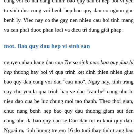
cung voi co hai dang chinh: bao quy dau bi hep boi vi yeu
to sinh duc cung voi benh hep bao quy dau co nguon goc
benh ly. Viec nay co the gay nen nhieu cau hoi tinh mang
va can phai duoc phan loai va dieu tri dung giai phap.
mot. Bao quy dau hep vi sinh san
nguyen nhan hang dau cua
Tre so sinh mac bao quy dau bi
hep
thuong hay boi vi qua trinh ket dinh thien nhien giua
bao quy dau cung voi dau "cau nho". Ngay nay, tinh trang
nay chu yeu la qua trinh bao ve dau "cau be" cung nhu lo
nieu dao cua be luc chung moi tao thanh. Theo thoi gian,
chuc nang benh hep bao quy dau thuong giam sut den
cung nhu da bao quy dau se Dan dan tut ra khoi quy dau.
Ngoai ra, tinh huong tre em 16 do tuoi thay tinh trang bao