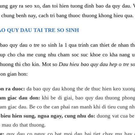
rung gay ra seo xo, dan toi hien tuong dinh bao da quy dau.
 chung benh nay, cach tri bang thuoc thuong khong hieu qua. 
O QUY DAU TAI TRE SO SINH
bao quy dau o tre so sinh la 1 qua trinh can thiet de nhan t
giup cho cha me cung nhu cham soc suc khoe co kha nang
 thuong thi cho kin. Mot so
Dau hieu bao quy dau hep o tre s
on gian hon:
on ra duoc:
da bao quy dau khong the de thuc hien keo xuong
cam giac dau don:
khi be di giai, bao quy dau thuong phong 
am giac dau. Be co the can phai ran manh khi di tieu cung nh
 bieu hien sung, ngua ngay, cung nhu do:
duong vat cua be
o mau do that thuong.
g:
quy dau co nguy co bat moi dau bai tiet chay mu hay 