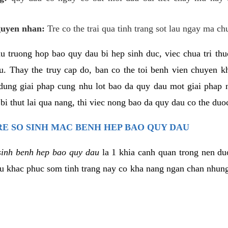
guyen nhan:
Tre co the trai qua tinh trang sot lau ngay ma ch
hu truong hop bao quy dau bi hep sinh duc, viec chua tri th
u. Thay the truy cap do, ban co the toi benh vien chuyen 
dung giai phap cung nhu lot bao da quy dau mot giai phap 
i thut lai qua nang, thi viec nong bao da quy dau co the duo
RE SO SINH MAC BENH HEP BAO QUY DAU
sinh benh hep bao quy dau
la 1 khia canh quan trong nen du
u khac phuc som tinh trang nay co kha nang ngan chan nhung