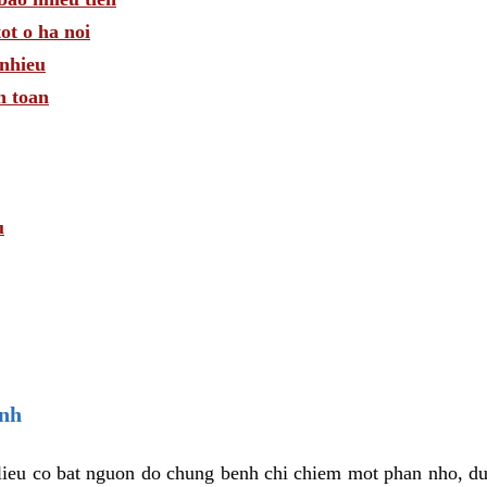
ot o ha noi
nhieu
n toan
u
enh
 lieu co bat nguon do chung benh chi chiem mot phan nho, d