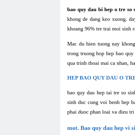
bao quy dau bi hep o tre so 
khong de dang keo xuong. day
khoang 96% tre trai moi sinh r
Mac du hien tuong nay khong 
trong truong hop hep bao quy
qua trinh thoai mai ca nhan, h
HEP BAO QUY DAU O TRE
bao quy dau hep tai tre so si
sinh duc cung voi benh hep b
phai duoc phan loai va dieu tri
mot. Bao quy dau hep vi s