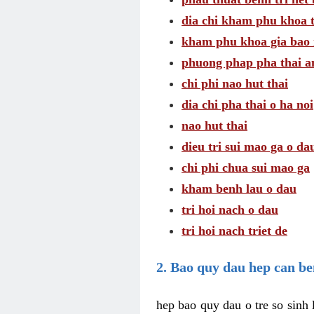
dia chi kham phu khoa t
kham phu khoa gia bao 
phuong phap pha thai a
chi phi nao hut thai
dia chi pha thai o ha noi
nao hut thai
dieu tri sui mao ga o da
chi phi chua sui mao ga
kham benh lau o dau
tri hoi nach o dau
tri hoi nach triet de
2. Bao quy dau hep can b
hep bao quy dau o tre so sinh