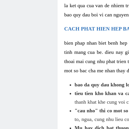
la ket qua cua van de nhiem t
bao quy dau boi vi can nguyen
CACH PHAT HIEN HEP BA
bien phap nhan biet benh hep 
tinh mang cua be. dieu nay 
thoai mai cung nhu phat trien
mot so bac cha me nhan thay d
bao da quy dau khong l
tieu tien kho khan va 
thanh khat khe cung voi c
"cau nho" thi co mot so
to, ngua, cung nhu lieu c
Mu hay dich bat thuon