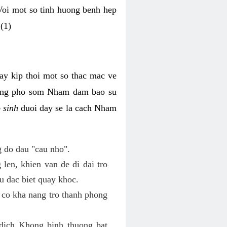
 Voi mot so tinh huong benh hep
(1)
hay kip thoi mot so thac mac ve
 ung pho som Nham dam bao su
o sinh
duoi day se la cach Nham
 do dau "cau nho".
len, khien van de di dai tro
u dac biet quay khoc.
 co kha nang tro thanh phong
dich Khong binh thuong bat