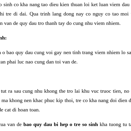
o sinh co kha nang tao dieu kien thuan loi ket luan viem dau
khi tre di dai. Qua trinh lang dong nay co nguy co tao moi
nen van de quy dau tro thanh tay do cung nhu viem nhiem.
inh:
n o bao quy dau cung voi gay nen tinh trang viem nhiem lo sa
can phai luc nao cung dan toi van de.
tut ra sau cung nhu khong the tro lai khu vuc truoc tien, no
ma khong nen khac phuc kip thoi, tre co kha nang doi dien d
e cat di hoan toan.
cua van de
bao quy dau bi hep o tre so sinh
kha tuong tu t