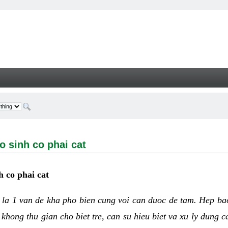
h co phai cat - Welcome
o sinh co phai cat
h co phai cat
h
la 1 van de kha pho bien cung voi can duoc de tam. Hep ba
khong thu gian cho biet tre, can su hieu biet va xu ly dung 