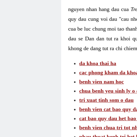
nguyen nhan hang dau cua
Tr
quy dau cung voi dau "cau nho
cua be luc chung moi tao than
dau se Dan dan tut ra khoi q
khong de dang tut ra chi chie
da khoa thai ha
cac phong kham da khoa 
benh vien nam hoc
chua benh yeu sinh ly o
tri xuat tinh som o dau
benh vien cat bao quy d
cat bao quy dau het bao
benh vien chua tri tot n
phau thuat benh tri het 