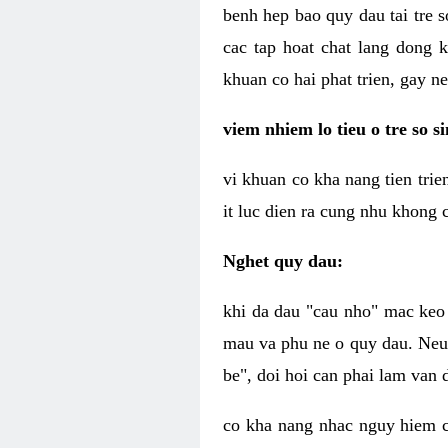
benh hep bao quy dau tai tre s
cac tap hoat chat lang dong 
khuan co hai phat trien, gay 
viem nhiem lo tieu o tre so s
vi khuan co kha nang tien trie
it luc dien ra cung nhu khong 
Nghet quy dau:
khi da dau "cau nho" mac keo 
mau va phu ne o quy dau. Neu 
be", doi hoi can phai lam van d
co kha nang nhac nguy hiem 