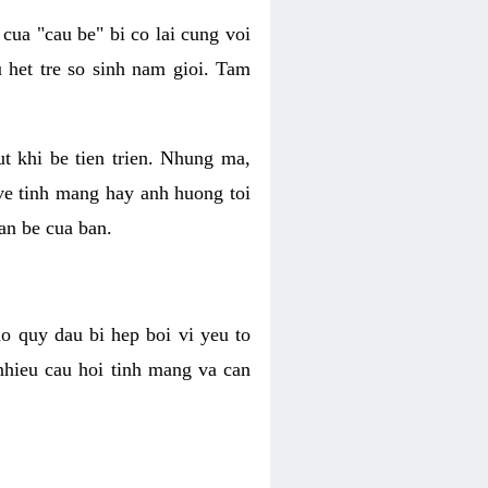
 cua "cau be" bi co lai cung voi
 het tre so sinh nam gioi. Tam
t khi be tien trien. Nhung ma,
ve tinh mang hay anh huong toi
an be cua ban.
ao quy dau bi hep boi vi yeu to
nhieu cau hoi tinh mang va can