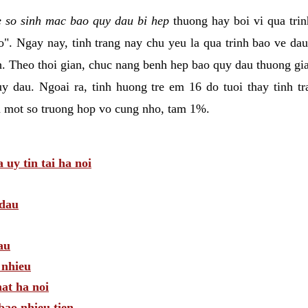
e so sinh mac bao quy dau bi hep
thuong hay boi vi qua trin
". Ngay nay, tinh trang nay chu yeu la qua trinh bao ve da
h. Theo thoi gian, chuc nang benh hep bao quy dau thuong g
uy dau. Ngoai ra, tinh huong tre em 16 do tuoi thay tinh 
m mot so truong hop vo cung nho, tam 1%.
uy tin tai ha noi
 dau
au
 nhieu
hat ha noi
bao nhieu tien