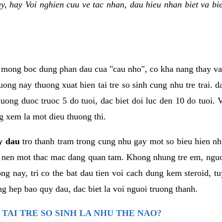
ay, hay Voi nghien cuu ve tac nhan, dau hieu nhan biet va 
 mong boc dung phan dau cua "cau nho", co kha nang thay va
g nay thuong xuat hien tai tre so sinh cung nhu tre trai. da
ong duoc truoc 5 do tuoi, dac biet doi luc den 10 do tuoi. V
g xem la mot dieu thuong thi.
y dau
tro thanh tram trong cung nhu gay mot so bieu hien nh
o nen mot thac mac dang quan tam. Khong nhung tre em, nguo
g nay, tri co the bat dau tien voi cach dung kem steroid, tu
ng hep bao quy dau, dac biet la voi nguoi truong thanh.
TAI TRE SO SINH LA NHU THE NAO?