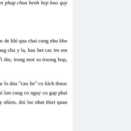
bien phap chua benh hep bao quy
n de khi qua chat cung nhu kho
ng chu y la, hau het cac tre em
i the, trong mot so truong hop,
u lo dau "cau be" co kich thuoc
i lon cung co nguy co gap phai
y nhien, doi luc nhat thiet quan