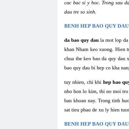
cac bac si y hoc. Trong sau d
dau tre so sinh.
BENH HEP BAO QUY DAU
da bao quy dau
la mot lop da
khan Nham keo xuong. Hien tuon
chua the keo bao da quy dau xu
bao quy dau bi hep co kha nan
tuy nhien, chi khi
hep bao qu
nho hon lo kim, thi no moi tr
ban khoan nay. Trong tinh huon
sat tieu phau de xu ly hien tuo
BENH HEP BAO QUY DAU 