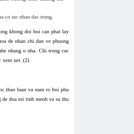
ua co tac nhan dac trung.
uong khong doi hoi can phai lay
khoa de nhan chi dan ve phuong
nhe nhang o nha. Chi trong cac
c xem xet. (2)
oc thao luan va nam ro boi phu
 de doa toi tinh menh va su thu