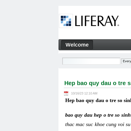
Skip to Content
Welcome
Hep bao quy dau o tre so sin
Navigation
Hep bao quy dau o tre s
10/16/23 12:10 AM
Hep bao quy dau o tre so sin
bao quy dau hep o tre so sin
thac mac suc khoe cung voi su 