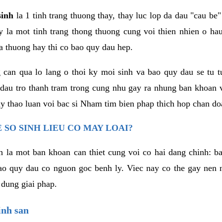
sinh
la 1 tinh trang thuong thay, thay luc lop da dau "cau be"
 la mot tinh trang thong thuong cung voi thien nhien o hau
a thuong hay thi co bao quy dau hep.
can qua lo lang o thoi ky moi sinh va bao quy dau se tu tu
 dau tro thanh tram trong cung nhu gay ra nhung ban khoan 
ay thao luan voi bac si Nham tim bien phap thich hop chan do
 SO SINH LIEU CO MAY LOAI?
nh la mot ban khoan can thiet cung voi co hai dang chinh: b
ao quy dau co nguon goc benh ly. Viec nay co the gay nen 
 dung giai phap.
inh san