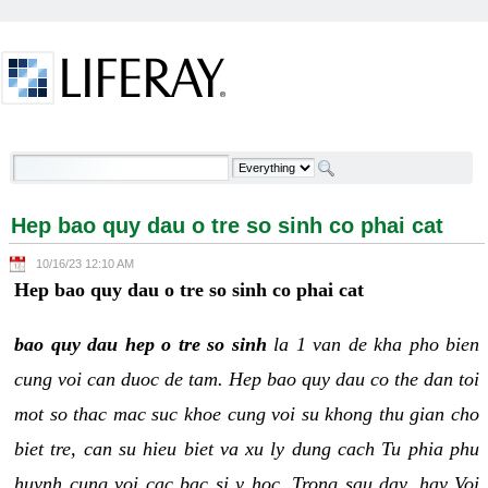
Skip to Content
Hep bao quy dau o tre so sinh co phai cat -
Welcome
Hep bao quy dau o tre so sinh co phai cat
10/16/23 12:10 AM
Hep bao quy dau o tre so sinh co phai cat
bao quy dau hep o tre so sinh
la 1 van de kha pho bien
cung voi can duoc de tam. Hep bao quy dau co the dan toi
mot so thac mac suc khoe cung voi su khong thu gian cho
biet tre, can su hieu biet va xu ly dung cach Tu phia phu
huynh cung voi cac bac si y hoc. Trong sau day, hay Voi