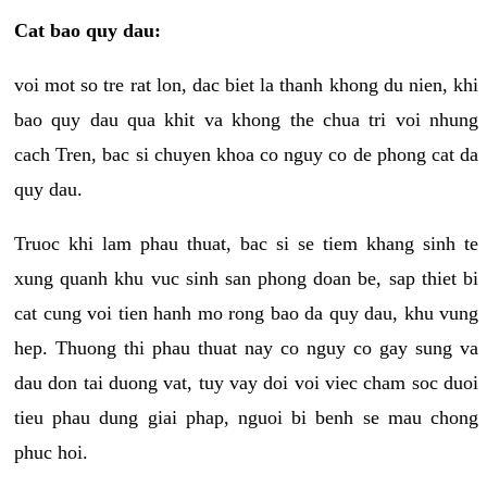
Cat bao quy dau:
voi mot so tre rat lon, dac biet la thanh khong du nien, khi
bao quy dau qua khit va khong the chua tri voi nhung
cach Tren, bac si chuyen khoa co nguy co de phong cat da
quy dau.
Truoc khi lam phau thuat, bac si se tiem khang sinh te
xung quanh khu vuc sinh san phong doan be, sap thiet bi
cat cung voi tien hanh mo rong bao da quy dau, khu vung
hep. Thuong thi phau thuat nay co nguy co gay sung va
dau don tai duong vat, tuy vay doi voi viec cham soc duoi
tieu phau dung giai phap, nguoi bi benh se mau chong
phuc hoi.