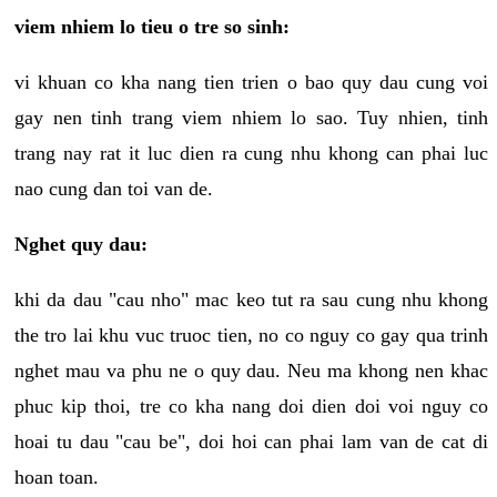
viem nhiem lo tieu o tre so sinh:
vi khuan co kha nang tien trien o bao quy dau cung voi
gay nen tinh trang viem nhiem lo sao. Tuy nhien, tinh
trang nay rat it luc dien ra cung nhu khong can phai luc
nao cung dan toi van de.
Nghet quy dau:
khi da dau "cau nho" mac keo tut ra sau cung nhu khong
the tro lai khu vuc truoc tien, no co nguy co gay qua trinh
nghet mau va phu ne o quy dau. Neu ma khong nen khac
phuc kip thoi, tre co kha nang doi dien doi voi nguy co
hoai tu dau "cau be", doi hoi can phai lam van de cat di
hoan toan.