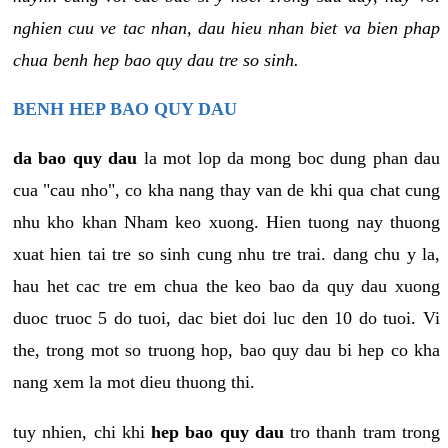
nghien cuu ve tac nhan, dau hieu nhan biet va bien phap
chua benh hep bao quy dau tre so sinh.
BENH HEP BAO QUY DAU
da bao quy dau
la mot lop da mong boc dung phan dau
cua "cau nho", co kha nang thay van de khi qua chat cung
nhu kho khan Nham keo xuong. Hien tuong nay thuong
xuat hien tai tre so sinh cung nhu tre trai. dang chu y la,
hau het cac tre em chua the keo bao da quy dau xuong
duoc truoc 5 do tuoi, dac biet doi luc den 10 do tuoi. Vi
the, trong mot so truong hop, bao quy dau bi hep co kha
nang xem la mot dieu thuong thi.
tuy nhien, chi khi
hep bao quy dau
tro thanh tram trong