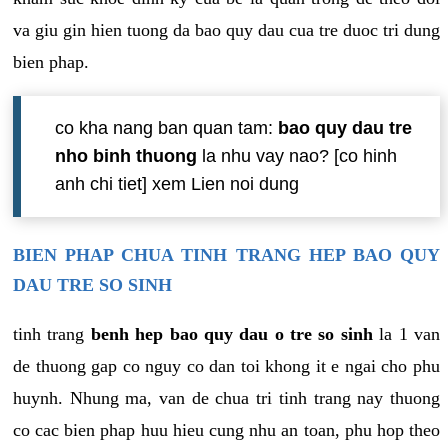
va giu gin hien tuong da bao quy dau cua tre duoc tri dung
bien phap.
co kha nang ban quan tam:
bao quy dau tre
nho binh thuong
la nhu vay nao? [co hinh
anh chi tiet] xem Lien noi dung
BIEN PHAP CHUA TINH TRANG HEP BAO QUY
DAU TRE SO SINH
tinh trang
benh hep bao quy dau o tre so sinh
la 1 van
de thuong gap co nguy co dan toi khong it e ngai cho phu
huynh. Nhung ma, van de chua tri tinh trang nay thuong
co cac bien phap huu hieu cung nhu an toan, phu hop theo