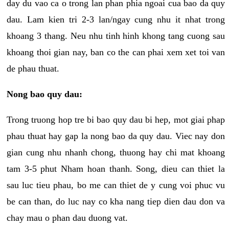
day du vao ca o trong lan phan phia ngoai cua bao da quy
dau. Lam kien tri 2-3 lan/ngay cung nhu it nhat trong
khoang 3 thang. Neu nhu tinh hinh khong tang cuong sau
khoang thoi gian nay, ban co the can phai xem xet toi van
de phau thuat.
Nong bao quy dau:
Trong truong hop tre bi bao quy dau bi hep, mot giai phap
phau thuat hay gap la nong bao da quy dau. Viec nay don
gian cung nhu nhanh chong, thuong hay chi mat khoang
tam 3-5 phut Nham hoan thanh. Song, dieu can thiet la
sau luc tieu phau, bo me can thiet de y cung voi phuc vu
be can than, do luc nay co kha nang tiep dien dau don va
chay mau o phan dau duong vat.