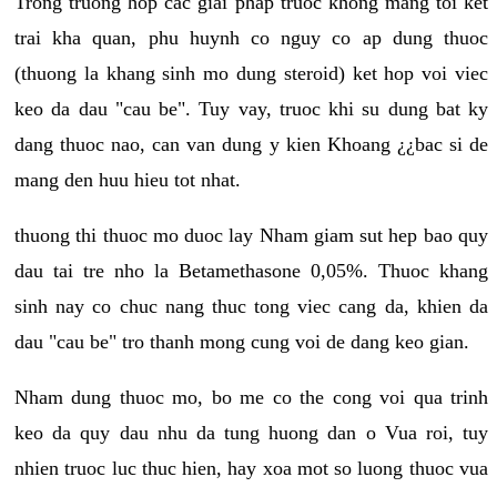
Trong truong hop cac giai phap truoc khong mang toi ket
trai kha quan, phu huynh co nguy co ap dung thuoc
(thuong la khang sinh mo dung steroid) ket hop voi viec
keo da dau "cau be". Tuy vay, truoc khi su dung bat ky
dang thuoc nao, can van dung y kien Khoang ¿¿bac si de
mang den huu hieu tot nhat.
thuong thi thuoc mo duoc lay Nham giam sut hep bao quy
dau tai tre nho la Betamethasone 0,05%. Thuoc khang
sinh nay co chuc nang thuc tong viec cang da, khien da
dau "cau be" tro thanh mong cung voi de dang keo gian.
Nham dung thuoc mo, bo me co the cong voi qua trinh
keo da quy dau nhu da tung huong dan o Vua roi, tuy
nhien truoc luc thuc hien, hay xoa mot so luong thuoc vua