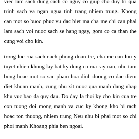
viec lam sach dung cach co nguy co giup cho duy tri qua
trinh sach va ngan ngua tinh trang nhiem trung. Khong
can mot so buoc phuc vu dac biet ma cha me chi can phai
lam sach voi nuoc sach se hang ngay, gom co ca than the
cung voi cho kin.
trong luc rua sach nach phong doan tre, cha me can luu y
tuyet nhien khong lay bat ky dung cu rua ray nao, nhu tam
bong hoac mot so san pham hoa dinh duong co dac diem
diet khuan manh, cung nhu xit nuoc qua manh dang nhap
khu vuc bao da quy dau. Do day la thoi ky cho kin cua tre
con tuong doi mong manh va cuc ky khong kho bi rach
hoac ton thuong, nhiem trung Neu nhu bi phai mot so chi
phoi manh Khoang phia ben ngoai.