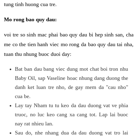
tung tinh huong cua tre.
Mo rong bao quy dau:
voi tre so sinh mac phai bao quy dau bi hep sinh san, cha
me co the tien hanh viec mo rong da bao quy dau tai nha,
tuan thu nhung buoc duoi day:
Bat ban dau bang viec dung mot chat boi tron nhu
Baby Oil, sap Vaseline hoac nhung dang duong the
danh ket luan tre nho, de gay mem da "cau nho"
cua be.
Lay tay Nham tu tu keo da dau duong vat ve phia
truoc, no luc keo cang xa cang tot. Lap lai buoc
nay rat nhieu lan.
Sau do, nhe nhang dua da dau duong vat tro lai