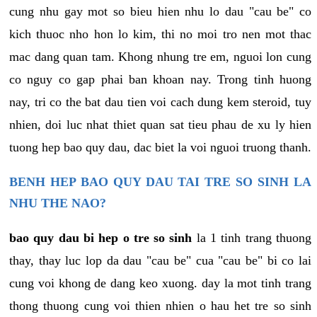
cung nhu gay mot so bieu hien nhu lo dau "cau be" co
kich thuoc nho hon lo kim, thi no moi tro nen mot thac
mac dang quan tam. Khong nhung tre em, nguoi lon cung
co nguy co gap phai ban khoan nay. Trong tinh huong
nay, tri co the bat dau tien voi cach dung kem steroid, tuy
nhien, doi luc nhat thiet quan sat tieu phau de xu ly hien
tuong hep bao quy dau, dac biet la voi nguoi truong thanh.
BENH HEP BAO QUY DAU TAI TRE SO SINH LA
NHU THE NAO?
bao quy dau bi hep o tre so sinh
la 1 tinh trang thuong
thay, thay luc lop da dau "cau be" cua "cau be" bi co lai
cung voi khong de dang keo xuong. day la mot tinh trang
thong thuong cung voi thien nhien o hau het tre so sinh