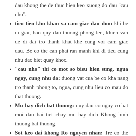
dau khong the de thuc hien keo xuong do dau "cau
nho".
tieu tien kho khan va cam giac dau don:
khi be
di giai, bao quy dau thuong phong len, khien van
de di dai tro thanh khat khe cung voi cam giac
dau. Be co the can phai ran manh khi di tieu cung
nhu dac biet quay khoc.
"cau nho" thi co mot so bieu hien sung, ngua
ngay, cung nhu do:
duong vat cua be co kha nang
tro thanh phong to, ngua, cung nhu lieu co mau do
that thuong.
Mu hay dich bat thuong:
quy dau co nguy co bat
moi dau bai tiet chay mu hay dich Khong binh
thuong bat thuong.
Sot keo dai khong Ro nguyen nhan:
Tre co the