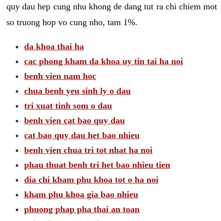
quy dau hep cung nhu khong de dang tut ra chi chiem mot
so truong hop vo cung nho, tam 1%.
da khoa thai ha
cac phong kham da khoa uy tin tai ha noi
benh vien nam hoc
chua benh yeu sinh ly o dau
tri xuat tinh som o dau
benh vien cat bao quy dau
cat bao quy dau het bao nhieu
benh vien chua tri tot nhat ha noi
phau thuat benh tri het bao nhieu tien
dia chi kham phu khoa tot o ha noi
kham phu khoa gia bao nhieu
phuong phap pha thai an toan