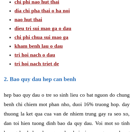
chi phi nao hut thai
dia chi pha thai o ha noi
nao hut thai
dieu tri sui mao ga o dau
chi phi chua sui mao ga
kham benh lau o dau
tri hoi nach o dau
tri hoi nach triet de
2. Bao quy dau hep can benh
hep bao quy dau o tre so sinh lieu co bat nguon do chung
benh chi chiem mot phan nho, duoi 16% truong hop. day
thuong la ket qua cua van de nhiem trung gay ra seo xo,
dan toi hien tuong dinh bao da quy dau. Voi mot so tinh