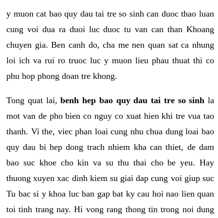
y muon cat bao quy dau tai tre so sinh can duoc thao luan
cung voi dua ra duoi luc duoc tu van can than Khoang
chuyen gia. Ben canh do, cha me nen quan sat ca nhung
loi ich va rui ro truoc luc y muon lieu phau thuat thi co
phu hop phong doan tre khong.
Tong quat lai,
benh hep bao quy dau tai tre so sinh
la
mot van de pho bien co nguy co xuat hien khi tre vua tao
thanh. Vi the, viec phan loai cung nhu chua dung loai bao
quy dau bi hep dong trach nhiem kha can thiet, de dam
bao suc khoe cho kin va su thu thai cho be yeu. Hay
thuong xuyen xac dinh kiem su giai dap cung voi giup suc
Tu bac si y khoa luc ban gap bat ky cau hoi nao lien quan
toi tinh trang nay. Hi vong rang thong tin trong noi dung