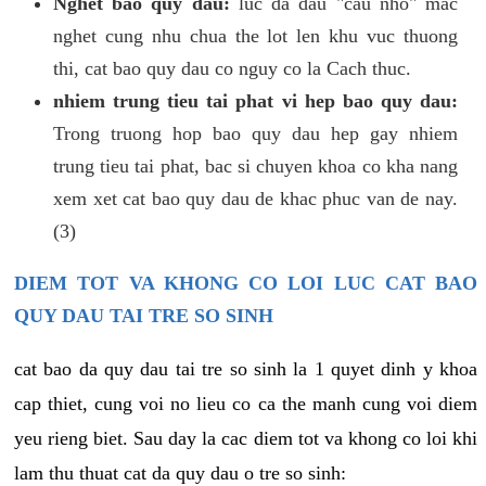
Nghet bao quy dau:
luc da dau "cau nho" mac
nghet cung nhu chua the lot len khu vuc thuong
thi, cat bao quy dau co nguy co la Cach thuc.
nhiem trung tieu tai phat vi hep bao quy dau:
Trong truong hop bao quy dau hep gay nhiem
trung tieu tai phat, bac si chuyen khoa co kha nang
xem xet cat bao quy dau de khac phuc van de nay.
(3)
DIEM TOT VA KHONG CO LOI LUC CAT BAO
QUY DAU TAI TRE SO SINH
cat bao da quy dau tai tre so sinh la 1 quyet dinh y khoa
cap thiet, cung voi no lieu co ca the manh cung voi diem
yeu rieng biet. Sau day la cac diem tot va khong co loi khi
lam thu thuat cat da quy dau o tre so sinh: