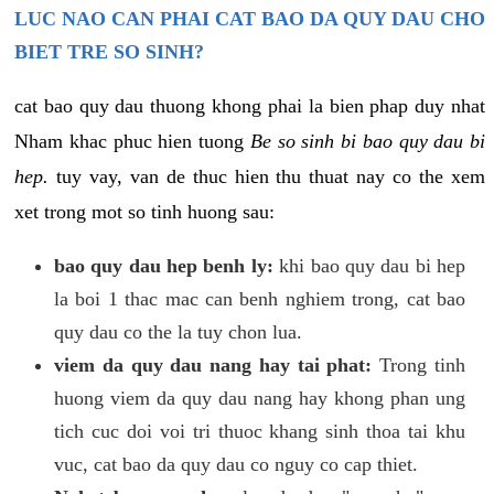
LUC NAO CAN PHAI CAT BAO DA QUY DAU CHO
BIET TRE SO SINH?
cat bao quy dau thuong khong phai la bien phap duy nhat
Nham khac phuc hien tuong
Be so sinh bi bao quy dau bi
hep.
tuy vay, van de thuc hien thu thuat nay co the xem
xet trong mot so tinh huong sau:
bao quy dau hep benh ly:
khi bao quy dau bi hep
la boi 1 thac mac can benh nghiem trong, cat bao
quy dau co the la tuy chon lua.
viem da quy dau nang hay tai phat:
Trong tinh
huong viem da quy dau nang hay khong phan ung
tich cuc doi voi tri thuoc khang sinh thoa tai khu
vuc, cat bao da quy dau co nguy co cap thiet.