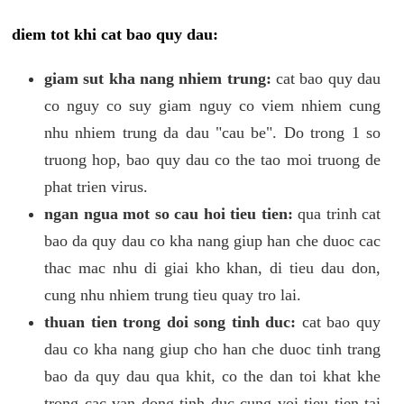
diem tot khi cat bao quy dau:
giam sut kha nang nhiem trung:
cat bao quy dau
co nguy co suy giam nguy co viem nhiem cung
nhu nhiem trung da dau "cau be". Do trong 1 so
truong hop, bao quy dau co the tao moi truong de
phat trien virus.
ngan ngua mot so cau hoi tieu tien:
qua trinh cat
bao da quy dau co kha nang giup han che duoc cac
thac mac nhu di giai kho khan, di tieu dau don,
cung nhu nhiem trung tieu quay tro lai.
thuan tien trong doi song tinh duc:
cat bao quy
dau co kha nang giup cho han che duoc tinh trang
bao da quy dau qua khit, co the dan toi khat khe
trong cac van dong tinh duc cung voi tieu tien tai