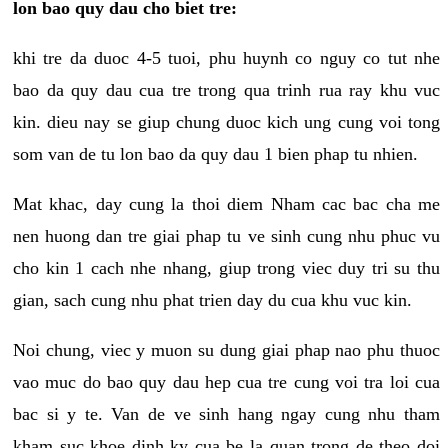
lon bao quy dau cho biet tre:
khi tre da duoc 4-5 tuoi, phu huynh co nguy co tut nhe
bao da quy dau cua tre trong qua trinh rua ray khu vuc
kin. dieu nay se giup chung duoc kich ung cung voi tong
som van de tu lon bao da quy dau 1 bien phap tu nhien.
Mat khac, day cung la thoi diem Nham cac bac cha me
nen huong dan tre giai phap tu ve sinh cung nhu phuc vu
cho kin 1 cach nhe nhang, giup trong viec duy tri su thu
gian, sach cung nhu phat trien day du cua khu vuc kin.
Noi chung, viec y muon su dung giai phap nao phu thuoc
vao muc do bao quy dau hep cua tre cung voi tra loi cua
bac si y te. Van de ve sinh hang ngay cung nhu tham
kham suc khoe dinh ky cua be la quan trong de theo doi