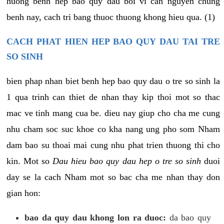
huong benh hep bao quy dau boi vi can nguyen chung
benh nay, cach tri bang thuoc thuong khong hieu qua. (1)
CACH PHAT HIEN HEP BAO QUY DAU TAI TRE
SO SINH
bien phap nhan biet benh hep bao quy dau o tre so sinh la
1 qua trinh can thiet de nhan thay kip thoi mot so thac
mac ve tinh mang cua be. dieu nay giup cho cha me cung
nhu cham soc suc khoe co kha nang ung pho som Nham
dam bao su thoai mai cung nhu phat trien thuong thi cho
kin. Mot so
Dau hieu bao quy dau hep o tre so sinh
duoi
day se la cach Nham mot so bac cha me nhan thay don
gian hon:
bao da quy dau khong lon ra duoc:
da bao quy