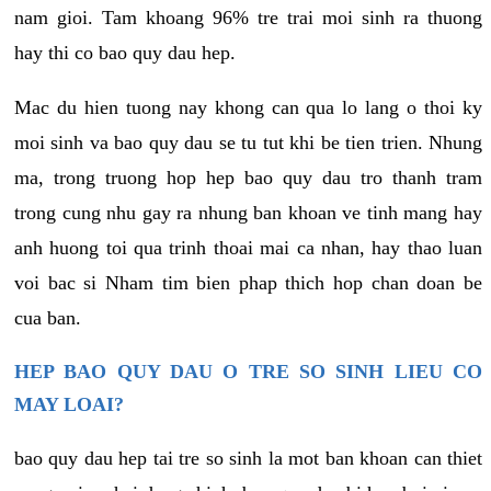
nam gioi. Tam khoang 96% tre trai moi sinh ra thuong
hay thi co bao quy dau hep.
Mac du hien tuong nay khong can qua lo lang o thoi ky
moi sinh va bao quy dau se tu tut khi be tien trien. Nhung
ma, trong truong hop hep bao quy dau tro thanh tram
trong cung nhu gay ra nhung ban khoan ve tinh mang hay
anh huong toi qua trinh thoai mai ca nhan, hay thao luan
voi bac si Nham tim bien phap thich hop chan doan be
cua ban.
HEP BAO QUY DAU O TRE SO SINH LIEU CO
MAY LOAI?
bao quy dau hep tai tre so sinh la mot ban khoan can thiet