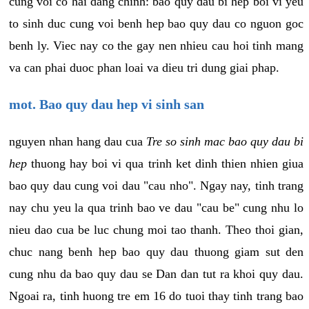
cung voi co hai dang chinh: bao quy dau bi hep boi vi yeu
to sinh duc cung voi benh hep bao quy dau co nguon goc
benh ly. Viec nay co the gay nen nhieu cau hoi tinh mang
va can phai duoc phan loai va dieu tri dung giai phap.
mot. Bao quy dau hep vi sinh san
nguyen nhan hang dau cua
Tre so sinh mac bao quy dau bi
hep
thuong hay boi vi qua trinh ket dinh thien nhien giua
bao quy dau cung voi dau "cau nho". Ngay nay, tinh trang
nay chu yeu la qua trinh bao ve dau "cau be" cung nhu lo
nieu dao cua be luc chung moi tao thanh. Theo thoi gian,
chuc nang benh hep bao quy dau thuong giam sut den
cung nhu da bao quy dau se Dan dan tut ra khoi quy dau.
Ngoai ra, tinh huong tre em 16 do tuoi thay tinh trang bao