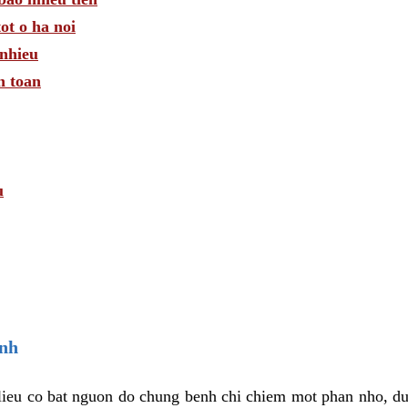
ot o ha noi
nhieu
n toan
u
enh
 lieu co bat nguon do chung benh chi chiem mot phan nho, d