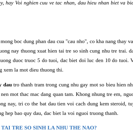
ay, hay Voi nghien cuu ve tac nhan, dau hieu nhan biet va 
 mong boc dung phan dau cua "cau nho", co kha nang thay va
g nay thuong xuat hien tai tre so sinh cung nhu tre trai. da
ong duoc truoc 5 do tuoi, dac biet doi luc den 10 do tuoi. V
g xem la mot dieu thuong thi.
y dau
tro thanh tram trong cung nhu gay mot so bieu hien nh
o nen mot thac mac dang quan tam. Khong nhung tre em, nguo
g nay, tri co the bat dau tien voi cach dung kem steroid, tu
ng hep bao quy dau, dac biet la voi nguoi truong thanh.
TAI TRE SO SINH LA NHU THE NAO?