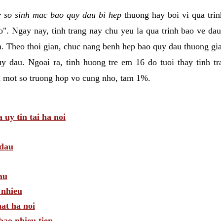
e so sinh mac bao quy dau bi hep
thuong hay boi vi qua trin
". Ngay nay, tinh trang nay chu yeu la qua trinh bao ve da
h. Theo thoi gian, chuc nang benh hep bao quy dau thuong g
uy dau. Ngoai ra, tinh huong tre em 16 do tuoi thay tinh 
m mot so truong hop vo cung nho, tam 1%.
uy tin tai ha noi
 dau
au
 nhieu
hat ha noi
bao nhieu tien