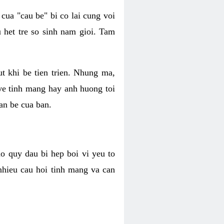
 cua "cau be" bi co lai cung voi
 het tre so sinh nam gioi. Tam
t khi be tien trien. Nhung ma,
ve tinh mang hay anh huong toi
an be cua ban.
ao quy dau bi hep boi vi yeu to
nhieu cau hoi tinh mang va can