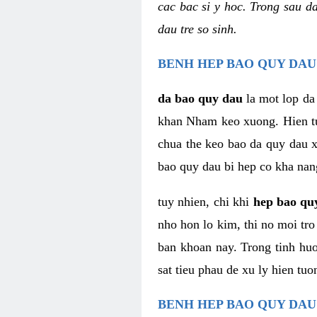
cac bac si y hoc. Trong sau d
dau tre so sinh.
BENH HEP BAO QUY DAU
da bao quy dau
la mot lop da
khan Nham keo xuong. Hien tuon
chua the keo bao da quy dau xu
bao quy dau bi hep co kha nan
tuy nhien, chi khi
hep bao qu
nho hon lo kim, thi no moi tr
ban khoan nay. Trong tinh huon
sat tieu phau de xu ly hien tuo
BENH HEP BAO QUY DAU 