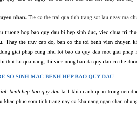
guyen nhan:
Tre co the trai qua tinh trang sot lau ngay ma ch
hu truong hop bao quy dau bi hep sinh duc, viec chua tri th
u. Thay the truy cap do, ban co the toi benh vien chuyen 
dung giai phap cung nhu lot bao da quy dau mot giai phap 
i thut lai qua nang, thi viec nong bao da quy dau co the duo
RE SO SINH MAC BENH HEP BAO QUY DAU
sinh benh hep bao quy dau
la 1 khia canh quan trong nen du
u khac phuc som tinh trang nay co kha nang ngan chan nhung