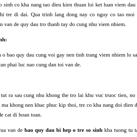
o sinh co kha nang tao dieu kien thuan loi ket luan viem dau
khi tre di dai. Qua trinh lang dong nay co nguy co tao moi
nen van de quy dau tro thanh tay do cung nhu viem nhiem.
inh:
n o bao quy dau cung voi gay nen tinh trang viem nhiem lo sa
can phai luc nao cung dan toi van de.
tut ra sau cung nhu khong the tro lai khu vuc truoc tien, no
ma khong nen khac phuc kip thoi, tre co kha nang doi dien d
e cat di hoan toan.
cua van de
bao quy dau bi hep o tre so sinh
kha tuong tu t