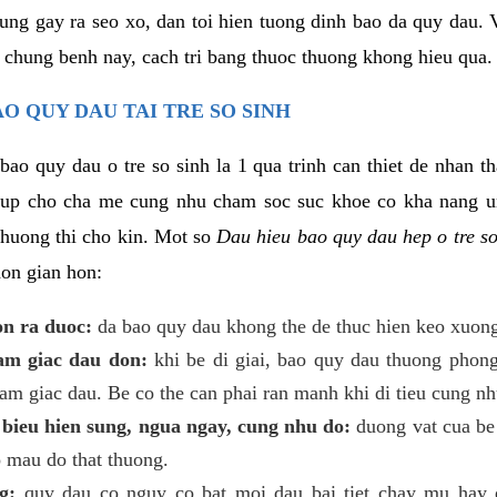
rung gay ra seo xo, dan toi hien tuong dinh bao da quy dau.
 chung benh nay, cach tri bang thuoc thuong khong hieu qua. 
O QUY DAU TAI TRE SO SINH
bao quy dau o tre so sinh la 1 qua trinh can thiet de nhan t
giup cho cha me cung nhu cham soc suc khoe co kha nang
 thuong thi cho kin. Mot so
Dau hieu bao quy dau hep o tre s
on gian hon:
on ra duoc:
da bao quy dau khong the de thuc hien keo xuong
cam giac dau don:
khi be di giai, bao quy dau thuong phong 
am giac dau. Be co the can phai ran manh khi di tieu cung nh
 bieu hien sung, ngua ngay, cung nhu do:
duong vat cua be
o mau do that thuong.
g:
quy dau co nguy co bat moi dau bai tiet chay mu hay 