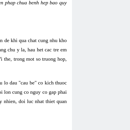
bien phap chua benh hep bao quy
n de khi qua chat cung nhu kho
ng chu y la, hau het cac tre em
i the, trong mot so truong hop,
u lo dau "cau be" co kich thuoc
i lon cung co nguy co gap phai
y nhien, doi luc nhat thiet quan