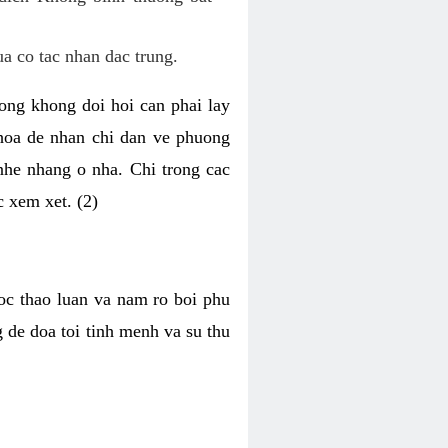
ua co tac nhan dac trung.
uong khong doi hoi can phai lay
khoa de nhan chi dan ve phuong
nhe nhang o nha. Chi trong cac
c xem xet. (2)
oc thao luan va nam ro boi phu
 de doa toi tinh menh va su thu