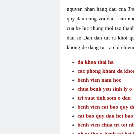
nguyen nhan hang dau cua
Tr
quy dau cung voi dau "cau nho
cua be luc chung moi tao than
dau se Dan dan tut ra khoi q
khong de dang tut ra chi chie
da khoa thai ha
cac phong kham da khoa 
benh vien nam hoc
chua benh yeu sinh ly o
tri xuat tinh som o dau
benh vien cat bao quy d
cat bao quy dau het bao
benh vien chua tri tot n
phau thuat benh tri het 