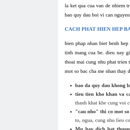
la ket qua cua van de nhiem t
bao quy dau boi vi can nguyen
CACH PHAT HIEN HEP BA
bien phap nhan biet benh hep 
tinh mang cua be. dieu nay 
thoai mai cung nhu phat trien
mot so bac cha me nhan thay d
bao da quy dau khong l
tieu tien kho khan va 
thanh khat khe cung voi c
"cau nho" thi co mot so
to, ngua, cung nhu lieu c
Mu hay dich bat thuon