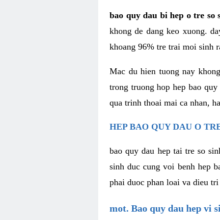
bao quy dau bi hep o tre so 
khong de dang keo xuong. day
khoang 96% tre trai moi sinh r
Mac du hien tuong nay khong 
trong truong hop hep bao quy
qua trinh thoai mai ca nhan, h
HEP BAO QUY DAU O TRE
bao quy dau hep tai tre so si
sinh duc cung voi benh hep b
phai duoc phan loai va dieu tri
mot. Bao quy dau hep vi s