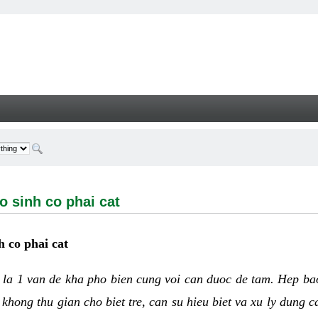
h co phai cat - Welcome
o sinh co phai cat
h co phai cat
h
la 1 van de kha pho bien cung voi can duoc de tam. Hep ba
khong thu gian cho biet tre, can su hieu biet va xu ly dung 