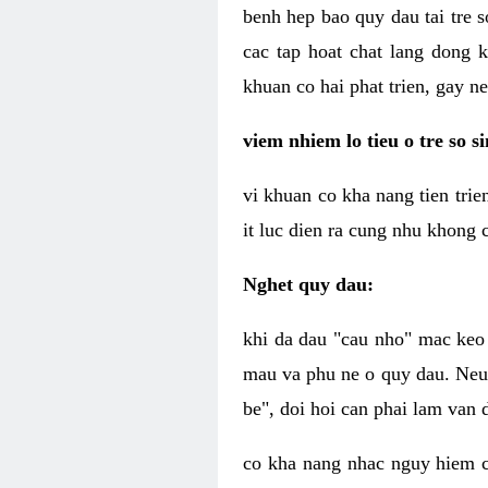
benh hep bao quy dau tai tre s
cac tap hoat chat lang dong 
khuan co hai phat trien, gay 
viem nhiem lo tieu o tre so s
vi khuan co kha nang tien trie
it luc dien ra cung nhu khong 
Nghet quy dau:
khi da dau "cau nho" mac keo 
mau va phu ne o quy dau. Neu 
be", doi hoi can phai lam van d
co kha nang nhac nguy hiem 