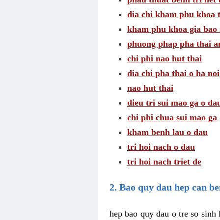
dia chi kham phu khoa t
kham phu khoa gia bao 
phuong phap pha thai a
chi phi nao hut thai
dia chi pha thai o ha noi
nao hut thai
dieu tri sui mao ga o da
chi phi chua sui mao ga
kham benh lau o dau
tri hoi nach o dau
tri hoi nach triet de
2. Bao quy dau hep can b
hep bao quy dau o tre so sinh