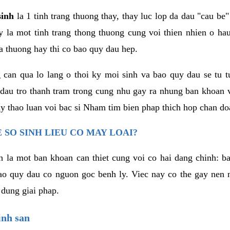
sinh
la 1 tinh trang thuong thay, thay luc lop da dau "cau be"
 la mot tinh trang thong thuong cung voi thien nhien o hau
a thuong hay thi co bao quy dau hep.
can qua lo lang o thoi ky moi sinh va bao quy dau se tu tu
 dau tro thanh tram trong cung nhu gay ra nhung ban khoan 
ay thao luan voi bac si Nham tim bien phap thich hop chan do
 SO SINH LIEU CO MAY LOAI?
nh la mot ban khoan can thiet cung voi co hai dang chinh: b
ao quy dau co nguon goc benh ly. Viec nay co the gay nen 
 dung giai phap.
inh san