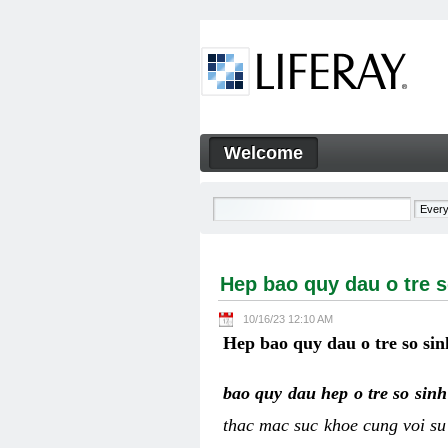
Skip to Content
Welcome
Hep bao quy dau o tre so sin
Navigation
Hep bao quy dau o tre s
10/16/23 12:10 AM
Hep bao quy dau o tre so sin
bao quy dau hep o tre so sin
thac mac suc khoe cung voi su 