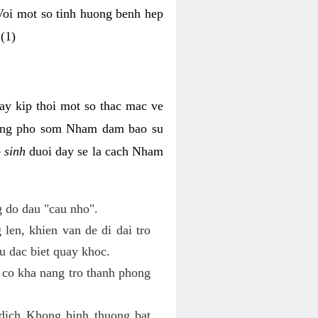
 Voi mot so tinh huong benh hep
(1)
hay kip thoi mot so thac mac ve
 ung pho som Nham dam bao su
o sinh
duoi day se la cach Nham
 do dau "cau nho".
len, khien van de di dai tro
u dac biet quay khoc.
 co kha nang tro thanh phong
dich Khong binh thuong bat