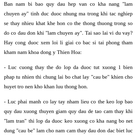
Ban nam bi bao quy dau hep van co kha nang "lam
chuyen ay" tinh duc duoc nhung ma trong khi tac nghiep
se thay nhieu khat khe hon co the thong thuong trong so
do co dau don khi "lam chuyen ay". Tai sao lai vi du vay?
Hay cong duoc xem loi li giai co bac si tai phong tham
kham nam khoa dong y Thien Hoa:
- Luc cuong thay the do lop da duoc tut xuong 1 bien
phap tu nhien thi chung lai bo chat lay "cau be" khien cho
huyet tro nen kho khan luu thong hon.
- Luc phai manh co lay tay nham lieu co the keo lop bao
quy dau xuong thuyen giam quy dau de tao cam thay khi
"lam tran" thi lop da duoc keo xuong co kha nang bo net
dung "cau be" lam cho nam cam thay dau don dac biet luc