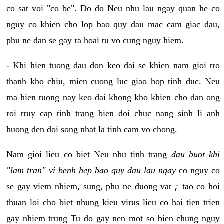
co sat voi "co be". Do do Neu nhu lau ngay quan he co
nguy co khien cho lop bao quy dau mac cam giac dau,
phu ne dan se gay ra hoai tu vo cung nguy hiem.
- Khi hien tuong dau don keo dai se khien nam gioi tro
thanh kho chiu, mien cuong luc giao hop tinh duc. Neu
ma hien tuong nay keo dai khong kho khien cho dan ong
roi truy cap tinh trang bien doi chuc nang sinh li anh
huong den doi song nhat la tinh cam vo chong.
Nam gioi lieu co biet Neu nhu tinh trang
dau buot khi
"lam tran" vi benh hep bao quy dau lau ngay
co nguy co
se gay viem nhiem, sung, phu ne duong vat ¿ tao co hoi
thuan loi cho biet nhung kieu virus lieu co hai tien trien
gay nhiem trung Tu do gay nen mot so bien chung nguy