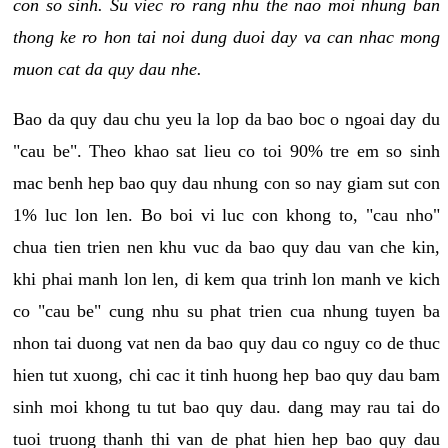
con so sinh. Su viec ro rang nhu the nao moi nhung ban
thong ke ro hon tai noi dung duoi day va can nhac mong
muon cat da quy dau nhe.
Bao da quy dau chu yeu la lop da bao boc o ngoai day du
"cau be". Theo khao sat lieu co toi 90% tre em so sinh
mac benh hep bao quy dau nhung con so nay giam sut con
1% luc lon len. Bo boi vi luc con khong to, "cau nho"
chua tien trien nen khu vuc da bao quy dau van che kin,
khi phai manh lon len, di kem qua trinh lon manh ve kich
co "cau be" cung nhu su phat trien cua nhung tuyen ba
nhon tai duong vat nen da bao quy dau co nguy co de thuc
hien tut xuong, chi cac it tinh huong hep bao quy dau bam
sinh moi khong tu tut bao quy dau. dang may rau tai do
tuoi truong thanh thi van de phat hien hep bao quy dau