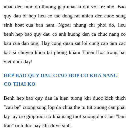
nhac den muc do thuong gap nhat la doi voi tre nho. Bao
quy dau bi hep lieu co tac dong rat nhieu den cuoc song
sinh hoat cua ban nam. Ngoai nhung chi phoi do, lieu
benh hep bao quy dau co anh huong den ca chuc nang co
bau cua dan ong. Hay cong quan sat loi cung cap tam cac
bac si chuyen khoa tai phong kham Thien Hoa trong bai
viet duoi day!
HEP BAO QUY DAU GIAO HOP CO KHA NANG
CO THAI KO
Benh hep bao quy dau la hien tuong khi duoc kich thich
"cau be" cuong song lop da chua the tu tut xuong can phai
lay tay tro giup moi co kha nang tuot xuong duoc luc "lam
tran" tinh duc hay khi di ve sinh.