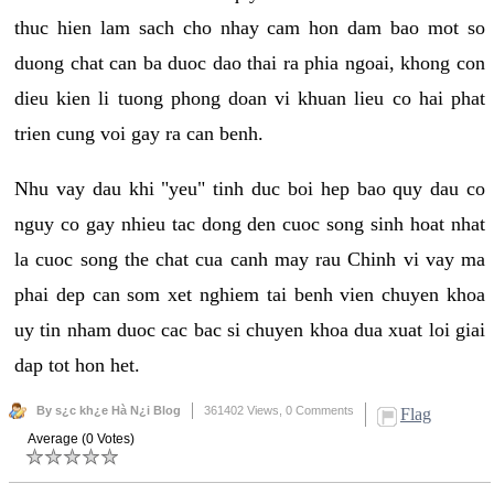
thuc hien lam sach cho nhay cam hon dam bao mot so
duong chat can ba duoc dao thai ra phia ngoai, khong con
dieu kien li tuong phong doan vi khuan lieu co hai phat
trien cung voi gay ra can benh.
Nhu vay dau khi "yeu" tinh duc boi hep bao quy dau co
nguy co gay nhieu tac dong den cuoc song sinh hoat nhat
la cuoc song the chat cua canh may rau Chinh vi vay ma
phai dep can som xet nghiem tai benh vien chuyen khoa
uy tin nham duoc cac bac si chuyen khoa dua xuat loi giai
dap tot hon het.
By s¿c kh¿e Hà N¿i Blog
361402 Views,
0 Comments
Flag
Average (0 Votes)