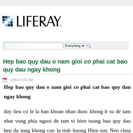
Skip to Content
Hep bao quy dau o nam gioi co phai cat bao quy
dau ngay khong - Welcome
Hep bao quy dau o nam gioi co phai cat bao
quy dau ngay khong
12/8/23 5:07 AM
Hep bao quy dau o nam gioi co phai cat bao quy dau
ngay khong
day lieu co le la ban khoan nhan duoc khong it su de tam
nhat vong phia nguoi de tam vi hien tuong bao quy dau
hep da tung khong con la tinh huong Hien nay Neu chua