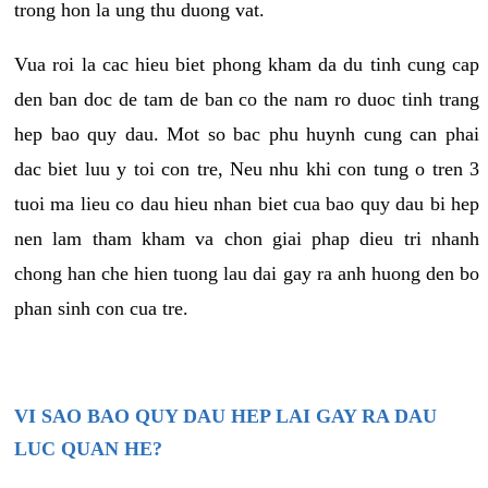
trong hon la ung thu duong vat.
Vua roi la cac hieu biet phong kham da du tinh cung cap
den ban doc de tam de ban co the nam ro duoc tinh trang
hep bao quy dau. Mot so bac phu huynh cung can phai
dac biet luu y toi con tre, Neu nhu khi con tung o tren 3
tuoi ma lieu co dau hieu nhan biet cua bao quy dau bi hep
nen lam tham kham va chon giai phap dieu tri nhanh
chong han che hien tuong lau dai gay ra anh huong den bo
phan sinh con cua tre.
VI SAO BAO QUY DAU HEP LAI GAY RA DAU
LUC QUAN HE?