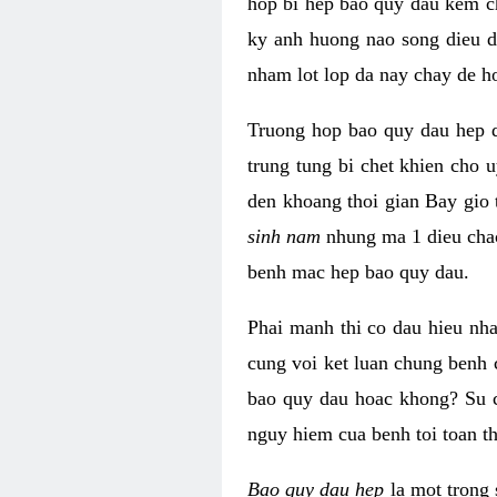
hop bi hep bao quy dau kem ch
ky anh huong nao song dieu do
nham lot lop da nay chay de h
Truong hop bao quy dau hep da
trung tung bi chet khien cho u
den khoang thoi gian Bay gio 
sinh nam
nhung ma 1 dieu chac 
benh mac hep bao quy dau.
Phai manh thi co dau hieu nha
cung voi ket luan chung benh 
bao quy dau hoac khong? Su ca
nguy hiem cua benh toi toan t
Bao quy dau hep
la mot trong 