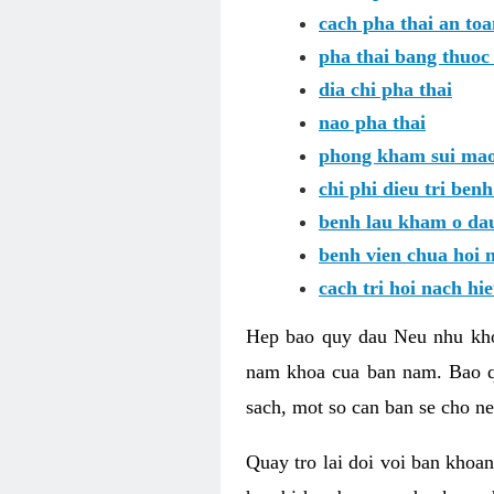
cach pha thai an to
pha thai bang thuoc 
dia chi pha thai
nao pha thai
phong kham sui mao
chi phi dieu tri ben
benh lau kham o da
benh vien chua hoi 
cach tri hoi nach hi
Hep bao quy dau Neu nhu khong
nam khoa cua ban nam. Bao q
sach, mot so can ban se cho n
Quay tro lai doi voi ban khoa