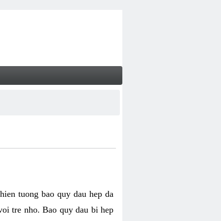
 hien tuong bao quy dau hep da
oi tre nho. Bao quy dau bi hep