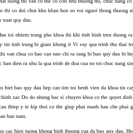
at luong thi van co the co con nhu thuong thi, chuc nang c
 thi co doi chut kho khan hon so voi nguoi thong thuong nh
o xuat quy dau.
n toi nhiem trung phu khoa thi khi tinh binh tren duong ra
y tin tinh trung bi giam khong it Vi vay qua trinh thu thai 
thi van chua co bao cao nao chi ra rang bi bao quy dau bi 
han dien ra nhu la qua trinh de doa cua no toi chuc nang si
n biet bao quy dau hep can tim toi benh vien da khoa tin c
chinh xac Do do nhung bac si chuyen khoa co the quyet dinh 
n thiep y te kip thoi co the giup phai manh han che phai g
han ban nam.
so cac hien tuong khong binh thuong cua da bao quy dau. He