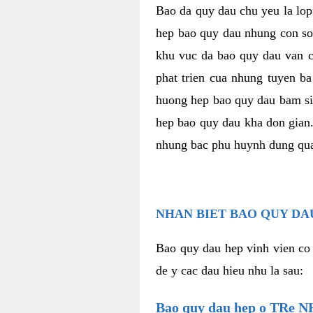
Bao da quy dau chu yeu la lop
hep bao quy dau nhung con so 
khu vuc da bao quy dau van c
phat trien cua nhung tuyen ba
huong hep bao quy dau bam sin
hep bao quy dau kha don gian.
nhung bac phu huynh dung qua 
NHAN BIET BAO QUY DAU
Bao quy dau hep vinh vien co n
de y cac dau hieu nhu la sau:
Bao quy dau hep o TRe N