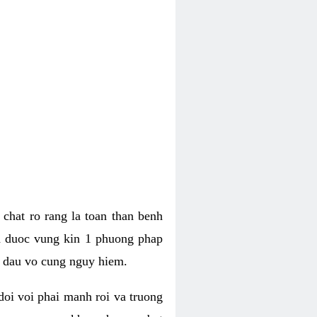
chat ro rang la toan than benh
h duoc vung kin 1 phuong phap
y dau vo cung nguy hiem.
doi voi phai manh roi va truong