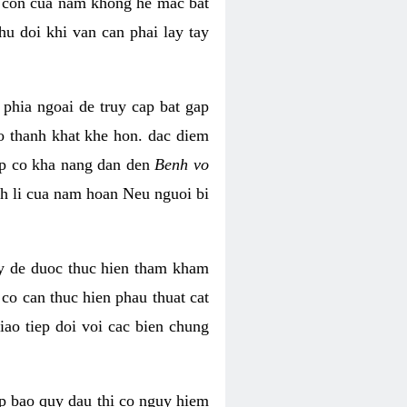
o con cua nam khong he mac bat
u doi khi van can phai lay tay
 phia ngoai de truy cap bat gap
tro thanh khat khe hon. dac diem
hep co kha nang dan den
Benh vo
nh li cua nam hoan Neu nguoi bi
ay de duoc thuc hien tham kham
co can thuc hien phau thuat cat
iao tiep doi voi cac bien chung
p bao quy dau thi co nguy hiem