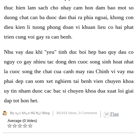
thuc hien lam sach cho nhay cam hon dam bao mot so
duong chat can ba duoc dao thai ra phia ngoai, khong con
dieu kien li tuong phong doan vi khuan lieu co hai phat
trien cung voi gay ra can benh.
Nhu vay dau khi "yeu" tinh duc boi hep bao quy dau co
nguy co gay nhieu tac dong den cuoc song sinh hoat nhat
la cuoc song the chat cua canh may rau Chinh vi vay ma
phai dep can som xet nghiem tai benh vien chuyen khoa
uy tin nham duoc cac bac si chuyen khoa dua xuat loi giai
dap tot hon het.
By s¿c kh¿e Hà N¿i Blog
361419 Views,
0 Comments
Flag
Average (0 Votes)