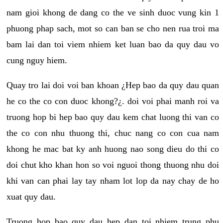
nam gioi khong de dang co the ve sinh duoc vung kin 1
phuong phap sach, mot so can ban se cho nen rua troi ma
bam lai dan toi viem nhiem ket luan bao da quy dau vo
cung nguy hiem.
Quay tro lai doi voi ban khoan ¿Hep bao da quy dau quan
he co the co con duoc khong?¿. doi voi phai manh roi va
truong hop bi hep bao quy dau kem chat luong thi van co
the co con nhu thuong thi, chuc nang co con cua nam
khong he mac bat ky anh huong nao song dieu do thi co
doi chut kho khan hon so voi nguoi thong thuong nhu doi
khi van can phai lay tay nham lot lop da nay chay de ho
xuat quy dau.
Truong hop bao quy dau hep dan toi nhiem trung phu