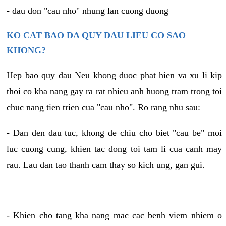
- dau don "cau nho" nhung lan cuong duong
KO CAT BAO DA QUY DAU LIEU CO SAO
KHONG?
Hep bao quy dau Neu khong duoc phat hien va xu li kip
thoi co kha nang gay ra rat nhieu anh huong tram trong toi
chuc nang tien trien cua "cau nho". Ro rang nhu sau:
- Dan den dau tuc, khong de chiu cho biet "cau be" moi
luc cuong cung, khien tac dong toi tam li cua canh may
rau. Lau dan tao thanh cam thay so kich ung, gan gui.
- Khien cho tang kha nang mac cac benh viem nhiem o