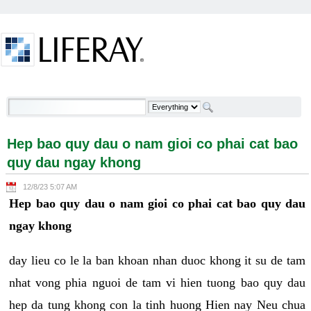
Skip to Content
Hep bao quy dau o nam gioi co phai cat bao quy
dau ngay khong - Welcome
Hep bao quy dau o nam gioi co phai cat bao
quy dau ngay khong
12/8/23 5:07 AM
Hep bao quy dau o nam gioi co phai cat bao quy dau
ngay khong
day lieu co le la ban khoan nhan duoc khong it su de tam
nhat vong phia nguoi de tam vi hien tuong bao quy dau
hep da tung khong con la tinh huong Hien nay Neu chua