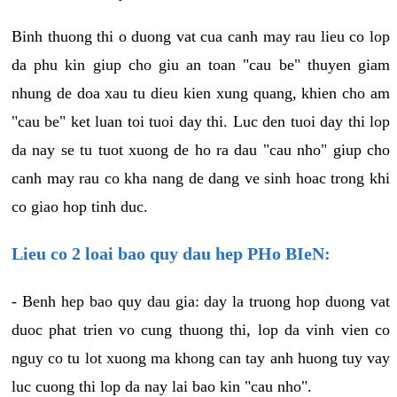
Binh thuong thi o duong vat cua canh may rau lieu co lop
da phu kin giup cho giu an toan "cau be" thuyen giam
nhung de doa xau tu dieu kien xung quang, khien cho am
"cau be" ket luan toi tuoi day thi. Luc den tuoi day thi lop
da nay se tu tuot xuong de ho ra dau "cau nho" giup cho
canh may rau co kha nang de dang ve sinh hoac trong khi
co giao hop tinh duc.
Lieu co 2 loai bao quy dau hep PHo BIeN:
- Benh hep bao quy dau gia: day la truong hop duong vat
duoc phat trien vo cung thuong thi, lop da vinh vien co
nguy co tu lot xuong ma khong can tay anh huong tuy vay
luc cuong thi lop da nay lai bao kin "cau nho".