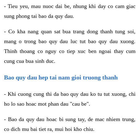
- Tieu yeu, mau nuoc dai be, nhung khi day co cam giac
sung phong tai bao da quy dau.
- Co kha nang quan sat bua trang dong thanh tung soi,
mang o trong bao quy dau luc tut bao quy dau xuong.
Thinh thoang co nguy co tiep xuc ben ngoai thay cum
cung cua bua sinh duc.
Bao quy dau hep tai nam gioi truong thanh
- Khi cuong cung thi da bao quy dau ko tu tut xuong, chi
ho lo sao hoac mot phan dau "cau be".
- Bao da quy dau hoac bi sung tay, de mac nhiem trung,
co dich mu bai tiet ra, mui hoi kho chiu.