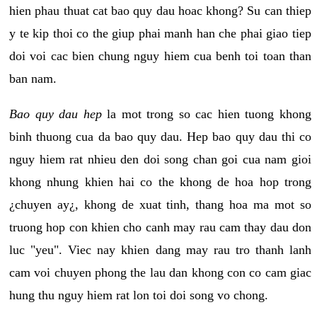
hien phau thuat cat bao quy dau hoac khong? Su can thiep
y te kip thoi co the giup phai manh han che phai giao tiep
doi voi cac bien chung nguy hiem cua benh toi toan than
ban nam.
Bao quy dau hep
la mot trong so cac hien tuong khong
binh thuong cua da bao quy dau. Hep bao quy dau thi co
nguy hiem rat nhieu den doi song chan goi cua nam gioi
khong nhung khien hai co the khong de hoa hop trong
¿chuyen ay¿, khong de xuat tinh, thang hoa ma mot so
truong hop con khien cho canh may rau cam thay dau don
luc "yeu". Viec nay khien dang may rau tro thanh lanh
cam voi chuyen phong the lau dan khong con co cam giac
hung thu nguy hiem rat lon toi doi song vo chong.