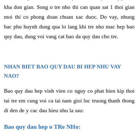
kha don gian. Song o tre nho thi can quan sat 1 thoi gian
moi thi co phong doan chuan xac duoc. Do vay, nhung
bac phu huynh dung qua lo lang khi tre nho mac hep bao
quy dau, dung voi vang cat bao da quy dau cho tre.
NHAN BIET BAO QUY DAU BI HEP NHU VAY
NAO?
Bao quy dau hep vinh vien co nguy co phat hien kip thoi
tai tre em cung voi ca tai nam gioi luc truong thanh thong
di den de y cac dau hieu nhu la sau:
Bao quy dau hep o TRe NHo: