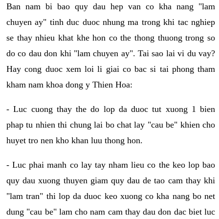
Ban nam bi bao quy dau hep van co kha nang "lam
chuyen ay" tinh duc duoc nhung ma trong khi tac nghiep
se thay nhieu khat khe hon co the thong thuong trong so
do co dau don khi "lam chuyen ay". Tai sao lai vi du vay?
Hay cong duoc xem loi li giai co bac si tai phong tham
kham nam khoa dong y Thien Hoa:
- Luc cuong thay the do lop da duoc tut xuong 1 bien
phap tu nhien thi chung lai bo chat lay "cau be" khien cho
huyet tro nen kho khan luu thong hon.
- Luc phai manh co lay tay nham lieu co the keo lop bao
quy dau xuong thuyen giam quy dau de tao cam thay khi
"lam tran" thi lop da duoc keo xuong co kha nang bo net
dung "cau be" lam cho nam cam thay dau don dac biet luc