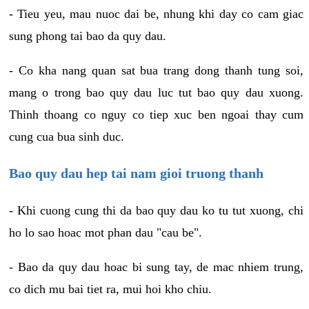
- Tieu yeu, mau nuoc dai be, nhung khi day co cam giac
sung phong tai bao da quy dau.
- Co kha nang quan sat bua trang dong thanh tung soi,
mang o trong bao quy dau luc tut bao quy dau xuong.
Thinh thoang co nguy co tiep xuc ben ngoai thay cum
cung cua bua sinh duc.
Bao quy dau hep tai nam gioi truong thanh
- Khi cuong cung thi da bao quy dau ko tu tut xuong, chi
ho lo sao hoac mot phan dau "cau be".
- Bao da quy dau hoac bi sung tay, de mac nhiem trung,
co dich mu bai tiet ra, mui hoi kho chiu.