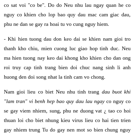
co sat voi "co be". Do do Neu nhu lau ngay quan he co
nguy co khien cho lop bao quy dau mac cam giac dau,
phu ne dan se gay ra hoai tu vo cung nguy hiem.
- Khi hien tuong dau don keo dai se khien nam gioi tro
thanh kho chiu, mien cuong luc giao hop tinh duc. Neu
ma hien tuong nay keo dai khong kho khien cho dan ong
roi truy cap tinh trang bien doi chuc nang sinh li anh
huong den doi song nhat la tinh cam vo chong.
Nam gioi lieu co biet Neu nhu tinh trang
dau buot khi
"lam tran" vi benh hep bao quy dau lau ngay
co nguy co
se gay viem nhiem, sung, phu ne duong vat ¿ tao co hoi
thuan loi cho biet nhung kieu virus lieu co hai tien trien
gay nhiem trung Tu do gay nen mot so bien chung nguy