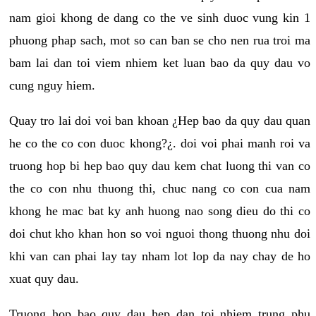
nam gioi khong de dang co the ve sinh duoc vung kin 1
phuong phap sach, mot so can ban se cho nen rua troi ma
bam lai dan toi viem nhiem ket luan bao da quy dau vo
cung nguy hiem.
Quay tro lai doi voi ban khoan ¿Hep bao da quy dau quan
he co the co con duoc khong?¿. doi voi phai manh roi va
truong hop bi hep bao quy dau kem chat luong thi van co
the co con nhu thuong thi, chuc nang co con cua nam
khong he mac bat ky anh huong nao song dieu do thi co
doi chut kho khan hon so voi nguoi thong thuong nhu doi
khi van can phai lay tay nham lot lop da nay chay de ho
xuat quy dau.
Truong hop bao quy dau hep dan toi nhiem trung phu