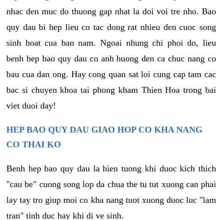
nhac den muc do thuong gap nhat la doi voi tre nho. Bao
quy dau bi hep lieu co tac dong rat nhieu den cuoc song
sinh hoat cua ban nam. Ngoai nhung chi phoi do, lieu
benh hep bao quy dau co anh huong den ca chuc nang co
bau cua dan ong. Hay cong quan sat loi cung cap tam cac
bac si chuyen khoa tai phong kham Thien Hoa trong bai
viet duoi day!
HEP BAO QUY DAU GIAO HOP CO KHA NANG
CO THAI KO
Benh hep bao quy dau la hien tuong khi duoc kich thich
"cau be" cuong song lop da chua the tu tut xuong can phai
lay tay tro giup moi co kha nang tuot xuong duoc luc "lam
tran" tinh duc hay khi di ve sinh.