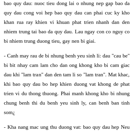
bao quy dau: nuoc tieu dong lai o nhung nep gap bao da
quy dau cong voi hep bao quy dau can phai cuc ky kho
khan rua ray khien vi khuan phat trien nhanh dan den
nhiem trung tai bao da quy dau. Lau ngay con co nguy co
bi nhiem trung duong tieu, gay nen bi giai.
- Canh may rau de bi nhung benh yeu sinh li: dau "cau be"
bi bit nhay cam lam cho dan ong khong kho bi cam giac
dau khi "lam tran" dan den tam li so "lam tran". Mat khac,
khi bao quy dau bo hep khien duong vat khong de phat
trien vi du thong thuong. Phai manh khong kho bi nhung
chung benh thi du benh yeu sinh ly, can benh ban tinh
som¿
- Kha nang mac ung thu duong vat: bao quy dau hep Neu