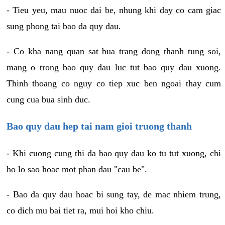
- Tieu yeu, mau nuoc dai be, nhung khi day co cam giac
sung phong tai bao da quy dau.
- Co kha nang quan sat bua trang dong thanh tung soi,
mang o trong bao quy dau luc tut bao quy dau xuong.
Thinh thoang co nguy co tiep xuc ben ngoai thay cum
cung cua bua sinh duc.
Bao quy dau hep tai nam gioi truong thanh
- Khi cuong cung thi da bao quy dau ko tu tut xuong, chi
ho lo sao hoac mot phan dau "cau be".
- Bao da quy dau hoac bi sung tay, de mac nhiem trung,
co dich mu bai tiet ra, mui hoi kho chiu.