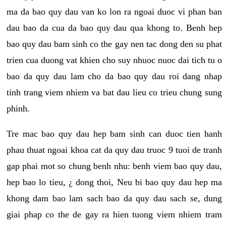
ma da bao quy dau van ko lon ra ngoai duoc vi phan ban
dau bao da cua da bao quy dau qua khong to. Benh hep
bao quy dau bam sinh co the gay nen tac dong den su phat
trien cua duong vat khien cho suy nhuoc nuoc dai tich tu o
bao da quy dau lam cho da bao quy dau roi dang nhap
tinh trang viem nhiem va bat dau lieu co trieu chung sung
phinh.
Tre mac bao quy dau hep bam sinh can duoc tien hanh
phau thuat ngoai khoa cat da quy dau truoc 9 tuoi de tranh
gap phai mot so chung benh nhu: benh viem bao quy dau,
hep bao lo tieu, ¿ dong thoi, Neu bi bao quy dau hep ma
khong dam bao lam sach bao da quy dau sach se, dung
giai phap co the de gay ra hien tuong viem nhiem tram