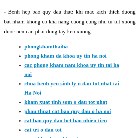
- Benh hep bao quy dau that: khi mac kich thich duong
bat nham khong co kha nang cuong cung nhu tu tut xuong
duoc nen can phai dung tay keo xuong.
phongkhamthaiha
phong kham da khoa uy tin ha noi
cac phong kham nam khoa uy tin tai ha
noi
chua benh yeu sinh ly o dau tot nhat tai
Ha Noi
kham xuat tinh som o dau tot nhat
phau thuat cat bao quy dau o ha noi
cat bao quy dau het bao nhieu tien
cat tri o dau tot