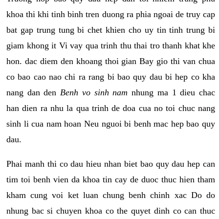
khoa thi khi tinh binh tren duong ra phia ngoai de truy cap
bat gap trung tung bi chet khien cho uy tin tinh trung bi
giam khong it Vi vay qua trinh thu thai tro thanh khat khe
hon. dac diem den khoang thoi gian Bay gio thi van chua
co bao cao nao chi ra rang bi bao quy dau bi hep co kha
nang dan den
Benh vo sinh nam
nhung ma 1 dieu chac
han dien ra nhu la qua trinh de doa cua no toi chuc nang
sinh li cua nam hoan Neu nguoi bi benh mac hep bao quy
dau.
Phai manh thi co dau hieu nhan biet bao quy dau hep can
tim toi benh vien da khoa tin cay de duoc thuc hien tham
kham cung voi ket luan chung benh chinh xac Do do
nhung bac si chuyen khoa co the quyet dinh co can thuc