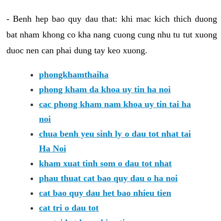
- Benh hep bao quy dau that: khi mac kich thich duong
bat nham khong co kha nang cuong cung nhu tu tut xuong
duoc nen can phai dung tay keo xuong.
phongkhamthaiha
phong kham da khoa uy tin ha noi
cac phong kham nam khoa uy tin tai ha
noi
chua benh yeu sinh ly o dau tot nhat tai
Ha Noi
kham xuat tinh som o dau tot nhat
phau thuat cat bao quy dau o ha noi
cat bao quy dau het bao nhieu tien
cat tri o dau tot