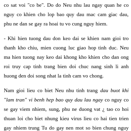
co sat voi "co be". Do do Neu nhu lau ngay quan he co
nguy co khien cho lop bao quy dau mac cam giac dau,
phu ne dan se gay ra hoai tu vo cung nguy hiem.
- Khi hien tuong dau don keo dai se khien nam gioi tro
thanh kho chiu, mien cuong luc giao hop tinh duc. Neu
ma hien tuong nay keo dai khong kho khien cho dan ong
roi truy cap tinh trang bien doi chuc nang sinh li anh
huong den doi song nhat la tinh cam vo chong.
Nam gioi lieu co biet Neu nhu tinh trang
dau buot khi
"lam tran" vi benh hep bao quy dau lau ngay
co nguy co
se gay viem nhiem, sung, phu ne duong vat ¿ tao co hoi
thuan loi cho biet nhung kieu virus lieu co hai tien trien
gay nhiem trung Tu do gay nen mot so bien chung nguy