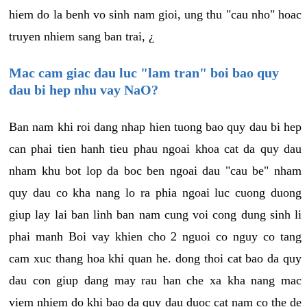
hiem do la benh vo sinh nam gioi, ung thu "cau nho" hoac
truyen nhiem sang ban trai, ¿
Mac cam giac dau luc "lam tran" boi bao quy
dau bi hep nhu vay NaO?
Ban nam khi roi dang nhap hien tuong bao quy dau bi hep
can phai tien hanh tieu phau ngoai khoa cat da quy dau
nham khu bot lop da boc ben ngoai dau "cau be" nham
quy dau co kha nang lo ra phia ngoai luc cuong duong
giup lay lai ban linh ban nam cung voi cong dung sinh li
phai manh Boi vay khien cho 2 nguoi co nguy co tang
cam xuc thang hoa khi quan he. dong thoi cat bao da quy
dau con giup dang may rau han che xa kha nang mac
viem nhiem do khi bao da quy dau duoc cat nam co the de