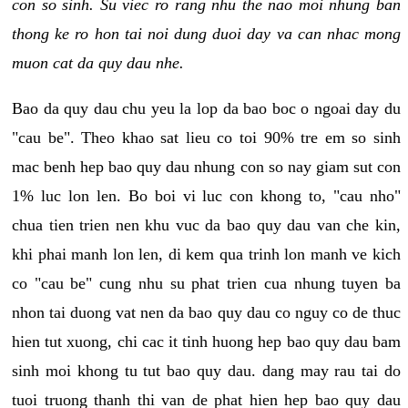
con so sinh. Su viec ro rang nhu the nao moi nhung ban
thong ke ro hon tai noi dung duoi day va can nhac mong
muon cat da quy dau nhe.
Bao da quy dau chu yeu la lop da bao boc o ngoai day du
"cau be". Theo khao sat lieu co toi 90% tre em so sinh
mac benh hep bao quy dau nhung con so nay giam sut con
1% luc lon len. Bo boi vi luc con khong to, "cau nho"
chua tien trien nen khu vuc da bao quy dau van che kin,
khi phai manh lon len, di kem qua trinh lon manh ve kich
co "cau be" cung nhu su phat trien cua nhung tuyen ba
nhon tai duong vat nen da bao quy dau co nguy co de thuc
hien tut xuong, chi cac it tinh huong hep bao quy dau bam
sinh moi khong tu tut bao quy dau. dang may rau tai do
tuoi truong thanh thi van de phat hien hep bao quy dau