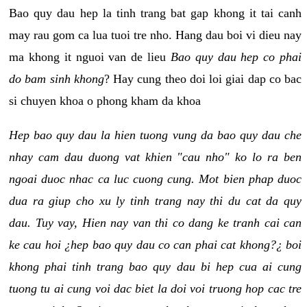
Bao quy dau hep la tinh trang bat gap khong it tai canh
may rau gom ca lua tuoi tre nho. Hang dau boi vi dieu nay
ma khong it nguoi van de lieu
Bao quy dau hep co phai
do bam sinh khong
? Hay cung theo doi loi giai dap co bac
si chuyen khoa o phong kham da khoa
Hep bao quy dau la hien tuong vung da bao quy dau che
nhay cam dau duong vat khien "cau nho" ko lo ra ben
ngoai duoc nhac ca luc cuong cung. Mot bien phap duoc
dua ra giup cho xu ly tinh trang nay thi du cat da quy
dau. Tuy vay, Hien nay van thi co dang ke tranh cai can
ke cau hoi ¿hep bao quy dau co can phai cat khong?¿ boi
khong phai tinh trang bao quy dau bi hep cua ai cung
tuong tu ai cung voi dac biet la doi voi truong hop cac tre