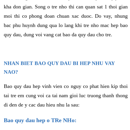
kha don gian. Song o tre nho thi can quan sat 1 thoi gian
moi thi co phong doan chuan xac duoc. Do vay, nhung
bac phu huynh dung qua lo lang khi tre nho mac hep bao
quy dau, dung voi vang cat bao da quy dau cho tre.
NHAN BIET BAO QUY DAU BI HEP NHU VAY
NAO?
Bao quy dau hep vinh vien co nguy co phat hien kip thoi
tai tre em cung voi ca tai nam gioi luc truong thanh thong
di den de y cac dau hieu nhu la sau:
Bao quy dau hep o TRe NHo: