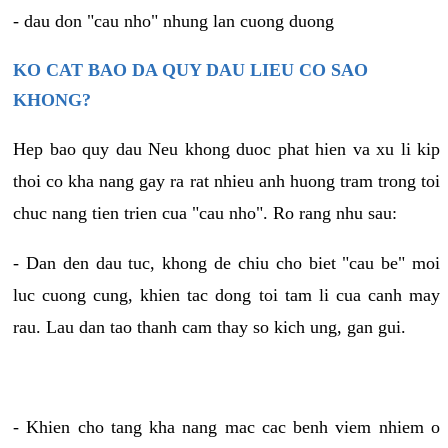
- dau don "cau nho" nhung lan cuong duong
KO CAT BAO DA QUY DAU LIEU CO SAO
KHONG?
Hep bao quy dau Neu khong duoc phat hien va xu li kip
thoi co kha nang gay ra rat nhieu anh huong tram trong toi
chuc nang tien trien cua "cau nho". Ro rang nhu sau:
- Dan den dau tuc, khong de chiu cho biet "cau be" moi
luc cuong cung, khien tac dong toi tam li cua canh may
rau. Lau dan tao thanh cam thay so kich ung, gan gui.
- Khien cho tang kha nang mac cac benh viem nhiem o