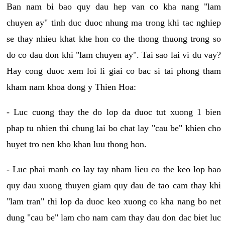
Ban nam bi bao quy dau hep van co kha nang "lam
chuyen ay" tinh duc duoc nhung ma trong khi tac nghiep
se thay nhieu khat khe hon co the thong thuong trong so
do co dau don khi "lam chuyen ay". Tai sao lai vi du vay?
Hay cong duoc xem loi li giai co bac si tai phong tham
kham nam khoa dong y Thien Hoa:
- Luc cuong thay the do lop da duoc tut xuong 1 bien
phap tu nhien thi chung lai bo chat lay "cau be" khien cho
huyet tro nen kho khan luu thong hon.
- Luc phai manh co lay tay nham lieu co the keo lop bao
quy dau xuong thuyen giam quy dau de tao cam thay khi
"lam tran" thi lop da duoc keo xuong co kha nang bo net
dung "cau be" lam cho nam cam thay dau don dac biet luc