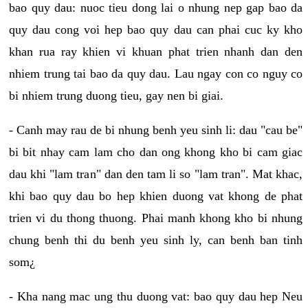
bao quy dau: nuoc tieu dong lai o nhung nep gap bao da
quy dau cong voi hep bao quy dau can phai cuc ky kho
khan rua ray khien vi khuan phat trien nhanh dan den
nhiem trung tai bao da quy dau. Lau ngay con co nguy co
bi nhiem trung duong tieu, gay nen bi giai.
- Canh may rau de bi nhung benh yeu sinh li: dau "cau be"
bi bit nhay cam lam cho dan ong khong kho bi cam giac
dau khi "lam tran" dan den tam li so "lam tran". Mat khac,
khi bao quy dau bo hep khien duong vat khong de phat
trien vi du thong thuong. Phai manh khong kho bi nhung
chung benh thi du benh yeu sinh ly, can benh ban tinh
som¿
- Kha nang mac ung thu duong vat: bao quy dau hep Neu