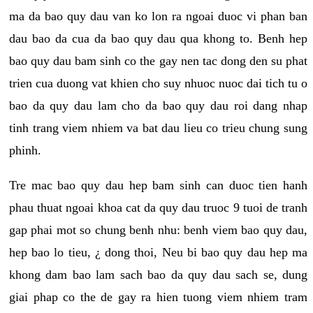
ma da bao quy dau van ko lon ra ngoai duoc vi phan ban
dau bao da cua da bao quy dau qua khong to. Benh hep
bao quy dau bam sinh co the gay nen tac dong den su phat
trien cua duong vat khien cho suy nhuoc nuoc dai tich tu o
bao da quy dau lam cho da bao quy dau roi dang nhap
tinh trang viem nhiem va bat dau lieu co trieu chung sung
phinh.
Tre mac bao quy dau hep bam sinh can duoc tien hanh
phau thuat ngoai khoa cat da quy dau truoc 9 tuoi de tranh
gap phai mot so chung benh nhu: benh viem bao quy dau,
hep bao lo tieu, ¿ dong thoi, Neu bi bao quy dau hep ma
khong dam bao lam sach bao da quy dau sach se, dung
giai phap co the de gay ra hien tuong viem nhiem tram