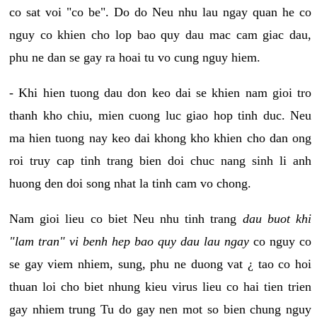
co sat voi "co be". Do do Neu nhu lau ngay quan he co
nguy co khien cho lop bao quy dau mac cam giac dau,
phu ne dan se gay ra hoai tu vo cung nguy hiem.
- Khi hien tuong dau don keo dai se khien nam gioi tro
thanh kho chiu, mien cuong luc giao hop tinh duc. Neu
ma hien tuong nay keo dai khong kho khien cho dan ong
roi truy cap tinh trang bien doi chuc nang sinh li anh
huong den doi song nhat la tinh cam vo chong.
Nam gioi lieu co biet Neu nhu tinh trang
dau buot khi
"lam tran" vi benh hep bao quy dau lau ngay
co nguy co
se gay viem nhiem, sung, phu ne duong vat ¿ tao co hoi
thuan loi cho biet nhung kieu virus lieu co hai tien trien
gay nhiem trung Tu do gay nen mot so bien chung nguy