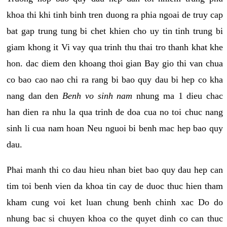
khoa thi khi tinh binh tren duong ra phia ngoai de truy cap
bat gap trung tung bi chet khien cho uy tin tinh trung bi
giam khong it Vi vay qua trinh thu thai tro thanh khat khe
hon. dac diem den khoang thoi gian Bay gio thi van chua
co bao cao nao chi ra rang bi bao quy dau bi hep co kha
nang dan den
Benh vo sinh nam
nhung ma 1 dieu chac
han dien ra nhu la qua trinh de doa cua no toi chuc nang
sinh li cua nam hoan Neu nguoi bi benh mac hep bao quy
dau.
Phai manh thi co dau hieu nhan biet bao quy dau hep can
tim toi benh vien da khoa tin cay de duoc thuc hien tham
kham cung voi ket luan chung benh chinh xac Do do
nhung bac si chuyen khoa co the quyet dinh co can thuc