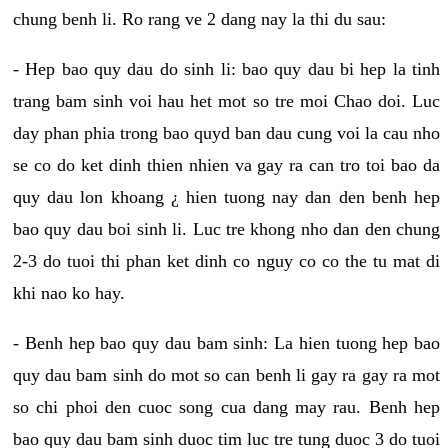
chung benh li. Ro rang ve 2 dang nay la thi du sau:
- Hep bao quy dau do sinh li: bao quy dau bi hep la tinh
trang bam sinh voi hau het mot so tre moi Chao doi. Luc
day phan phia trong bao quyd ban dau cung voi la cau nho
se co do ket dinh thien nhien va gay ra can tro toi bao da
quy dau lon khoang ¿ hien tuong nay dan den benh hep
bao quy dau boi sinh li. Luc tre khong nho dan den chung
2-3 do tuoi thi phan ket dinh co nguy co co the tu mat di
khi nao ko hay.
- Benh hep bao quy dau bam sinh: La hien tuong hep bao
quy dau bam sinh do mot so can benh li gay ra gay ra mot
so chi phoi den cuoc song cua dang may rau. Benh hep
bao quy dau bam sinh duoc tim luc tre tung duoc 3 do tuoi