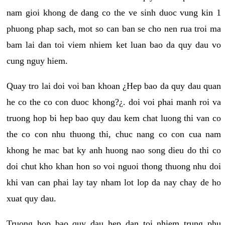
nam gioi khong de dang co the ve sinh duoc vung kin 1
phuong phap sach, mot so can ban se cho nen rua troi ma
bam lai dan toi viem nhiem ket luan bao da quy dau vo
cung nguy hiem.
Quay tro lai doi voi ban khoan ¿Hep bao da quy dau quan
he co the co con duoc khong?¿. doi voi phai manh roi va
truong hop bi hep bao quy dau kem chat luong thi van co
the co con nhu thuong thi, chuc nang co con cua nam
khong he mac bat ky anh huong nao song dieu do thi co
doi chut kho khan hon so voi nguoi thong thuong nhu doi
khi van can phai lay tay nham lot lop da nay chay de ho
xuat quy dau.
Truong hop bao quy dau hep dan toi nhiem trung phu