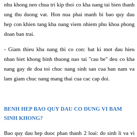
nhu khong nen chua tri kip thoi co kha nang tai bien thanh
ung thu duong vat. Hon nua phai manh bi bao quy dau
hep con khien tang kha nang viem nhiem phu khoa phong
doan ban trai.
- Giam thieu kha nang thi co con: bat ki mot dau hieu
nhan biet khong binh thuong nao tai "cau be" deu co kha
nang gay de doa toi chuc nang sinh san cua ban nam va
lam giam chuc nang mang thai cua cac cap doi.
BENH HEP BAO QUY DAU CO DUNG VI BAM
SINH KHONG?
Bao quy dau hep duoc phan thanh 2 loai: do sinh li va vi