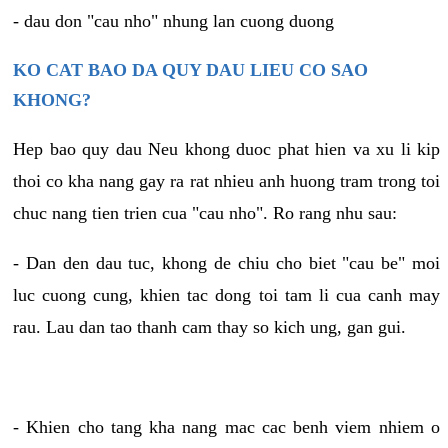
- dau don "cau nho" nhung lan cuong duong
KO CAT BAO DA QUY DAU LIEU CO SAO
KHONG?
Hep bao quy dau Neu khong duoc phat hien va xu li kip
thoi co kha nang gay ra rat nhieu anh huong tram trong toi
chuc nang tien trien cua "cau nho". Ro rang nhu sau:
- Dan den dau tuc, khong de chiu cho biet "cau be" moi
luc cuong cung, khien tac dong toi tam li cua canh may
rau. Lau dan tao thanh cam thay so kich ung, gan gui.
- Khien cho tang kha nang mac cac benh viem nhiem o