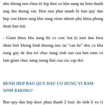
nhu khong nen chua tri kip thoi co kha nang tai bien thanh
ung thu duong vat. Hon nua phai manh bi bao quy dau
hep con khien tang kha nang viem nhiem phu khoa phong
doan ban trai.
- Giam thieu kha nang thi co con: bat ki mot dau hieu
nhan biet khong binh thuong nao tai "cau be" deu co kha
nang gay de doa toi chuc nang sinh san cua ban nam va
lam giam chuc nang mang thai cua cac cap doi.
BENH HEP BAO QUY DAU CO DUNG VI BAM
SINH KHONG?
Bao quy dau hep duoc phan thanh 2 loai: do sinh li va vi