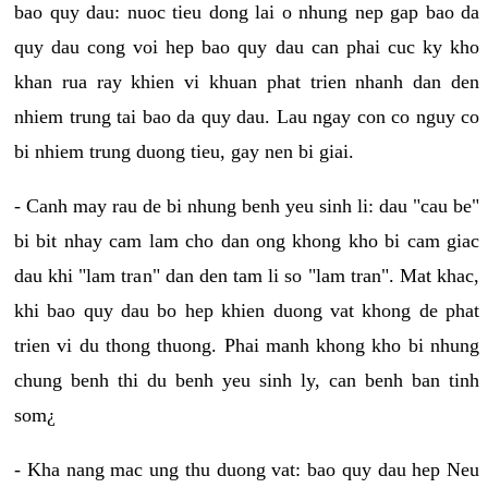
bao quy dau: nuoc tieu dong lai o nhung nep gap bao da
quy dau cong voi hep bao quy dau can phai cuc ky kho
khan rua ray khien vi khuan phat trien nhanh dan den
nhiem trung tai bao da quy dau. Lau ngay con co nguy co
bi nhiem trung duong tieu, gay nen bi giai.
- Canh may rau de bi nhung benh yeu sinh li: dau "cau be"
bi bit nhay cam lam cho dan ong khong kho bi cam giac
dau khi "lam tran" dan den tam li so "lam tran". Mat khac,
khi bao quy dau bo hep khien duong vat khong de phat
trien vi du thong thuong. Phai manh khong kho bi nhung
chung benh thi du benh yeu sinh ly, can benh ban tinh
som¿
- Kha nang mac ung thu duong vat: bao quy dau hep Neu