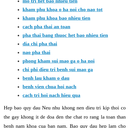
mo tri het bao nhieu tien
kham phu khoa o ha noi cho nao tot
kham phu khoa bao nhieu tien
cach pha thai an toan
pha thai bang thuoc het bao nhieu tien
dia chi pha thai
nao pha thai
phong kham sui mao ga o ha noi
chi phi dieu tri benh sui mao ga
benh lau kham o dau
benh vien chua hoi nach
cach tri hoi nach hieu qua
Hep bao quy dau Neu nhu khong nen dieu tri kip thoi co
the gay khong it de doa den the chat ro rang la toan than
benh nam khoa cua ban nam. Bao quy dau hep lam cho