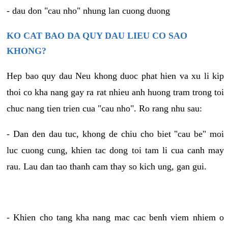
- dau don "cau nho" nhung lan cuong duong
KO CAT BAO DA QUY DAU LIEU CO SAO
KHONG?
Hep bao quy dau Neu khong duoc phat hien va xu li kip
thoi co kha nang gay ra rat nhieu anh huong tram trong toi
chuc nang tien trien cua "cau nho". Ro rang nhu sau:
- Dan den dau tuc, khong de chiu cho biet "cau be" moi
luc cuong cung, khien tac dong toi tam li cua canh may
rau. Lau dan tao thanh cam thay so kich ung, gan gui.
- Khien cho tang kha nang mac cac benh viem nhiem o