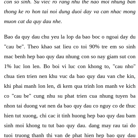
con so sinh. Su viec ro rang nhu the nao moi nhung ban
thong ke ro hon tai noi dung duoi day va can nhac mong
muon cat da quy dau nhe.
Bao da quy dau chu yeu la lop da bao boc o ngoai day du
"cau be". Theo khao sat lieu co toi 90% tre em so sinh
mac benh hep bao quy dau nhung con so nay giam sut con
1% luc lon len. Bo boi vi luc con khong to, "cau nho"
chua tien trien nen khu vuc da bao quy dau van che kin,
khi phai manh lon len, di kem qua trinh lon manh ve kich
co "cau be" cung nhu su phat trien cua nhung tuyen ba
nhon tai duong vat nen da bao quy dau co nguy co de thuc
hien tut xuong, chi cac it tinh huong hep bao quy dau bam
sinh moi khong tu tut bao quy dau. dang may rau tai do
tuoi truong thanh thi van de phat hien hep bao quy dau