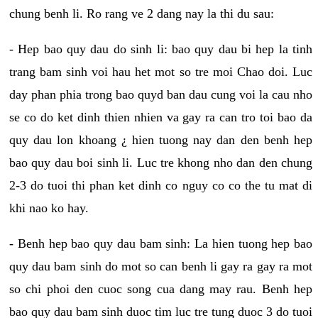
chung benh li. Ro rang ve 2 dang nay la thi du sau:
- Hep bao quy dau do sinh li: bao quy dau bi hep la tinh
trang bam sinh voi hau het mot so tre moi Chao doi. Luc
day phan phia trong bao quyd ban dau cung voi la cau nho
se co do ket dinh thien nhien va gay ra can tro toi bao da
quy dau lon khoang ¿ hien tuong nay dan den benh hep
bao quy dau boi sinh li. Luc tre khong nho dan den chung
2-3 do tuoi thi phan ket dinh co nguy co co the tu mat di
khi nao ko hay.
- Benh hep bao quy dau bam sinh: La hien tuong hep bao
quy dau bam sinh do mot so can benh li gay ra gay ra mot
so chi phoi den cuoc song cua dang may rau. Benh hep
bao quy dau bam sinh duoc tim luc tre tung duoc 3 do tuoi