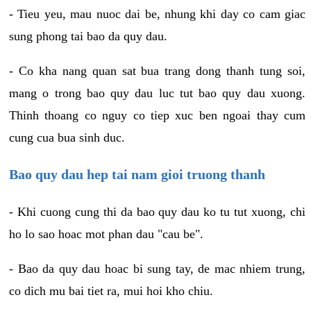
- Tieu yeu, mau nuoc dai be, nhung khi day co cam giac
sung phong tai bao da quy dau.
- Co kha nang quan sat bua trang dong thanh tung soi,
mang o trong bao quy dau luc tut bao quy dau xuong.
Thinh thoang co nguy co tiep xuc ben ngoai thay cum
cung cua bua sinh duc.
Bao quy dau hep tai nam gioi truong thanh
- Khi cuong cung thi da bao quy dau ko tu tut xuong, chi
ho lo sao hoac mot phan dau "cau be".
- Bao da quy dau hoac bi sung tay, de mac nhiem trung,
co dich mu bai tiet ra, mui hoi kho chiu.