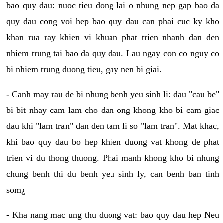
bao quy dau: nuoc tieu dong lai o nhung nep gap bao da
quy dau cong voi hep bao quy dau can phai cuc ky kho
khan rua ray khien vi khuan phat trien nhanh dan den
nhiem trung tai bao da quy dau. Lau ngay con co nguy co
bi nhiem trung duong tieu, gay nen bi giai.
- Canh may rau de bi nhung benh yeu sinh li: dau "cau be"
bi bit nhay cam lam cho dan ong khong kho bi cam giac
dau khi "lam tran" dan den tam li so "lam tran". Mat khac,
khi bao quy dau bo hep khien duong vat khong de phat
trien vi du thong thuong. Phai manh khong kho bi nhung
chung benh thi du benh yeu sinh ly, can benh ban tinh
som¿
- Kha nang mac ung thu duong vat: bao quy dau hep Neu