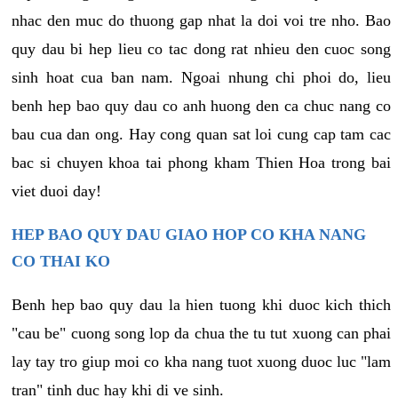
nhac den muc do thuong gap nhat la doi voi tre nho. Bao
quy dau bi hep lieu co tac dong rat nhieu den cuoc song
sinh hoat cua ban nam. Ngoai nhung chi phoi do, lieu
benh hep bao quy dau co anh huong den ca chuc nang co
bau cua dan ong. Hay cong quan sat loi cung cap tam cac
bac si chuyen khoa tai phong kham Thien Hoa trong bai
viet duoi day!
HEP BAO QUY DAU GIAO HOP CO KHA NANG
CO THAI KO
Benh hep bao quy dau la hien tuong khi duoc kich thich
"cau be" cuong song lop da chua the tu tut xuong can phai
lay tay tro giup moi co kha nang tuot xuong duoc luc "lam
tran" tinh duc hay khi di ve sinh.