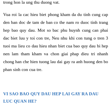
trong hon la ung thu duong vat.
Vua roi la cac hieu biet phong kham da du tinh cung cap
den ban doc de tam de ban co the nam ro duoc tinh trang
hep bao quy dau. Mot so bac phu huynh cung can phai
dac biet luu y toi con tre, Neu nhu khi con tung o tren 3
tuoi ma lieu co dau hieu nhan biet cua bao quy dau bi hep
nen lam tham kham va chon giai phap dieu tri nhanh
chong han che hien tuong lau dai gay ra anh huong den bo
phan sinh con cua tre.
VI SAO BAO QUY DAU HEP LAI GAY RA DAU
LUC QUAN HE?