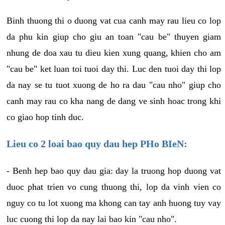
Binh thuong thi o duong vat cua canh may rau lieu co lop
da phu kin giup cho giu an toan "cau be" thuyen giam
nhung de doa xau tu dieu kien xung quang, khien cho am
"cau be" ket luan toi tuoi day thi. Luc den tuoi day thi lop
da nay se tu tuot xuong de ho ra dau "cau nho" giup cho
canh may rau co kha nang de dang ve sinh hoac trong khi
co giao hop tinh duc.
Lieu co 2 loai bao quy dau hep PHo BIeN:
- Benh hep bao quy dau gia: day la truong hop duong vat
duoc phat trien vo cung thuong thi, lop da vinh vien co
nguy co tu lot xuong ma khong can tay anh huong tuy vay
luc cuong thi lop da nay lai bao kin "cau nho".