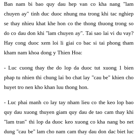
Ban nam bi bao quy dau hep van co kha nang "lam
chuyen ay" tinh duc duoc nhung ma trong khi tac nghiep
se thay nhieu khat khe hon co the thong thuong trong so
do co dau don khi "lam chuyen ay". Tai sao lai vi du vay?
Hay cong duoc xem loi li giai co bac si tai phong tham
kham nam khoa dong y Thien Hoa:
- Luc cuong thay the do lop da duoc tut xuong 1 bien
phap tu nhien thi chung lai bo chat lay "cau be" khien cho
huyet tro nen kho khan luu thong hon.
- Luc phai manh co lay tay nham lieu co the keo lop bao
quy dau xuong thuyen giam quy dau de tao cam thay khi
"lam tran" thi lop da duoc keo xuong co kha nang bo net
dung "cau be" lam cho nam cam thay dau don dac biet luc