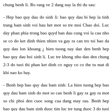
chung benh li. Ro rang ve 2 dang nay la thi du sau:
- Hep bao quy dau do sinh li: bao quy dau bi hep la tinh
trang bam sinh voi hau het mot so tre moi Chao doi. Luc
day phan phia trong bao quyd ban dau cung voi la cau nho
se co do ket dinh thien nhien va gay ra can tro toi bao da
quy dau lon khoang ¿ hien tuong nay dan den benh hep
bao quy dau boi sinh li. Luc tre khong nho dan den chung
2-3 do tuoi thi phan ket dinh co nguy co co the tu mat di
khi nao ko hay.
- Benh hep bao quy dau bam sinh: La hien tuong hep bao
quy dau bam sinh do mot so can benh li gay ra gay ra mot
so chi phoi den cuoc song cua dang may rau. Benh hep
bao quy dau bam sinh duoc tim luc tre tung duoc 3 do tuoi