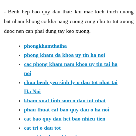
- Benh hep bao quy dau that: khi mac kich thich duong
bat nham khong co kha nang cuong cung nhu tu tut xuong
duoc nen can phai dung tay keo xuong.
phongkhamthaiha
phong kham da khoa uy tin ha noi
cac phong kham nam khoa uy tin tai ha
noi
chua benh yeu sinh ly o dau tot nhat tai
Ha Noi
kham xuat tinh som o dau tot nhat
phau thuat cat bao quy dau o ha noi
cat bao quy dau het bao nhieu tien
cat tri o dau tot