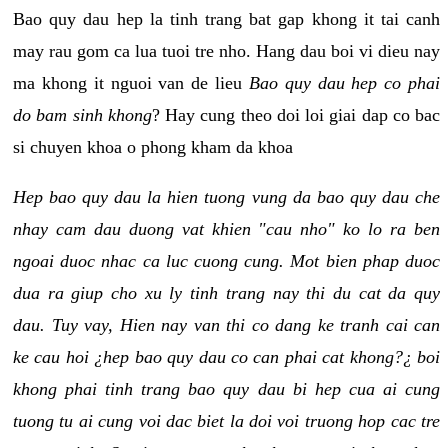
Bao quy dau hep la tinh trang bat gap khong it tai canh
may rau gom ca lua tuoi tre nho. Hang dau boi vi dieu nay
ma khong it nguoi van de lieu
Bao quy dau hep co phai
do bam sinh khong
? Hay cung theo doi loi giai dap co bac
si chuyen khoa o phong kham da khoa
Hep bao quy dau la hien tuong vung da bao quy dau che
nhay cam dau duong vat khien "cau nho" ko lo ra ben
ngoai duoc nhac ca luc cuong cung. Mot bien phap duoc
dua ra giup cho xu ly tinh trang nay thi du cat da quy
dau. Tuy vay, Hien nay van thi co dang ke tranh cai can
ke cau hoi ¿hep bao quy dau co can phai cat khong?¿ boi
khong phai tinh trang bao quy dau bi hep cua ai cung
tuong tu ai cung voi dac biet la doi voi truong hop cac tre