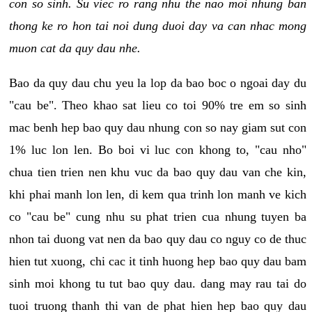
con so sinh. Su viec ro rang nhu the nao moi nhung ban
thong ke ro hon tai noi dung duoi day va can nhac mong
muon cat da quy dau nhe.
Bao da quy dau chu yeu la lop da bao boc o ngoai day du
"cau be". Theo khao sat lieu co toi 90% tre em so sinh
mac benh hep bao quy dau nhung con so nay giam sut con
1% luc lon len. Bo boi vi luc con khong to, "cau nho"
chua tien trien nen khu vuc da bao quy dau van che kin,
khi phai manh lon len, di kem qua trinh lon manh ve kich
co "cau be" cung nhu su phat trien cua nhung tuyen ba
nhon tai duong vat nen da bao quy dau co nguy co de thuc
hien tut xuong, chi cac it tinh huong hep bao quy dau bam
sinh moi khong tu tut bao quy dau. dang may rau tai do
tuoi truong thanh thi van de phat hien hep bao quy dau