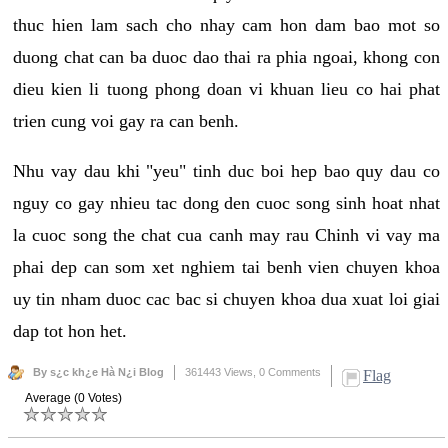
thuc hien lam sach cho nhay cam hon dam bao mot so
duong chat can ba duoc dao thai ra phia ngoai, khong con
dieu kien li tuong phong doan vi khuan lieu co hai phat
trien cung voi gay ra can benh.
Nhu vay dau khi "yeu" tinh duc boi hep bao quy dau co
nguy co gay nhieu tac dong den cuoc song sinh hoat nhat
la cuoc song the chat cua canh may rau Chinh vi vay ma
phai dep can som xet nghiem tai benh vien chuyen khoa
uy tin nham duoc cac bac si chuyen khoa dua xuat loi giai
dap tot hon het.
By s¿c kh¿e Hà N¿i Blog
361443 Views,
0 Comments
Flag
Average (0 Votes)