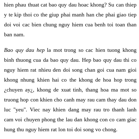
hien phau thuat cat bao quy dau hoac khong? Su can thiep
y te kip thoi co the giup phai manh han che phai giao tiep
doi voi cac bien chung nguy hiem cua benh toi toan than
ban nam.
Bao quy dau hep
la mot trong so cac hien tuong khong
binh thuong cua da bao quy dau. Hep bao quy dau thi co
nguy hiem rat nhieu den doi song chan goi cua nam gioi
khong nhung khien hai co the khong de hoa hop trong
¿chuyen ay¿, khong de xuat tinh, thang hoa ma mot so
truong hop con khien cho canh may rau cam thay dau don
luc "yeu". Viec nay khien dang may rau tro thanh lanh
cam voi chuyen phong the lau dan khong con co cam giac
hung thu nguy hiem rat lon toi doi song vo chong.