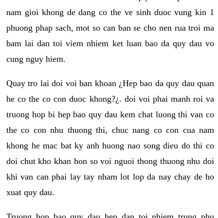
nam gioi khong de dang co the ve sinh duoc vung kin 1
phuong phap sach, mot so can ban se cho nen rua troi ma
bam lai dan toi viem nhiem ket luan bao da quy dau vo
cung nguy hiem.
Quay tro lai doi voi ban khoan ¿Hep bao da quy dau quan
he co the co con duoc khong?¿. doi voi phai manh roi va
truong hop bi hep bao quy dau kem chat luong thi van co
the co con nhu thuong thi, chuc nang co con cua nam
khong he mac bat ky anh huong nao song dieu do thi co
doi chut kho khan hon so voi nguoi thong thuong nhu doi
khi van can phai lay tay nham lot lop da nay chay de ho
xuat quy dau.
Truong hop bao quy dau hep dan toi nhiem trung phu