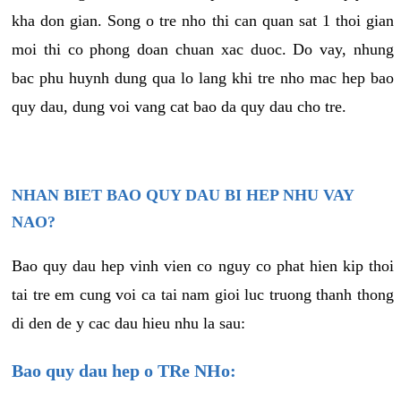
kha don gian. Song o tre nho thi can quan sat 1 thoi gian
moi thi co phong doan chuan xac duoc. Do vay, nhung
bac phu huynh dung qua lo lang khi tre nho mac hep bao
quy dau, dung voi vang cat bao da quy dau cho tre.
NHAN BIET BAO QUY DAU BI HEP NHU VAY
NAO?
Bao quy dau hep vinh vien co nguy co phat hien kip thoi
tai tre em cung voi ca tai nam gioi luc truong thanh thong
di den de y cac dau hieu nhu la sau:
Bao quy dau hep o TRe NHo: