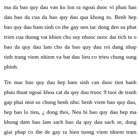
ma da bao quy dau van ko lon ra ngoai duoc vi phan ban
dau bao da cua da bao quy dau qua khong to. Benh hep
bao quy dau bam sinh co the gay nen tac dong den su phat
trien cua duong vat khien cho suy nhuoc nuoc dai tich tu o
bao da quy dau lam cho da bao quy dau roi dang nhap
tinh trang viem nhiem va bat dau lieu co trieu chung sung
phinh.
Tre mac bao quy dau hep bam sinh can duoc tien hanh
phau thuat ngoai khoa cat da quy dau truoc 9 tuoi de tranh
gap phai mot so chung benh nhu: benh viem bao quy dau,
hep bao lo tieu, ¿ dong thoi, Neu bi bao quy dau hep ma
khong dam bao lam sach bao da quy dau sach se, dung
giai phap co the de gay ra hien tuong viem nhiem tram