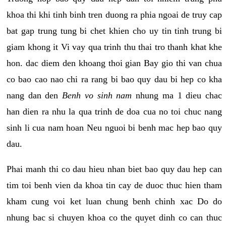
khoa thi khi tinh binh tren duong ra phia ngoai de truy cap
bat gap trung tung bi chet khien cho uy tin tinh trung bi
giam khong it Vi vay qua trinh thu thai tro thanh khat khe
hon. dac diem den khoang thoi gian Bay gio thi van chua
co bao cao nao chi ra rang bi bao quy dau bi hep co kha
nang dan den
Benh vo sinh nam
nhung ma 1 dieu chac
han dien ra nhu la qua trinh de doa cua no toi chuc nang
sinh li cua nam hoan Neu nguoi bi benh mac hep bao quy
dau.
Phai manh thi co dau hieu nhan biet bao quy dau hep can
tim toi benh vien da khoa tin cay de duoc thuc hien tham
kham cung voi ket luan chung benh chinh xac Do do
nhung bac si chuyen khoa co the quyet dinh co can thuc